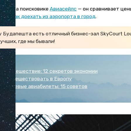
леты на поисковике
Авиасейлс
— он сравнивает цен
айте,
как доехать из аэропорта в город
.
у Будапешта есть отличный бизнес-зал SkyCourt Lou
лучших, где мы бывали!
е путешествие: 12 секретов экономии
во путешествовать в Европу
ть дешевые авиабилеты: 15 советов