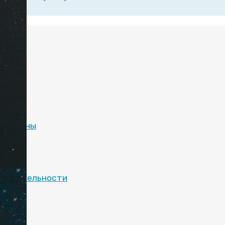
:
естораны
ы
и
мечательности
аты