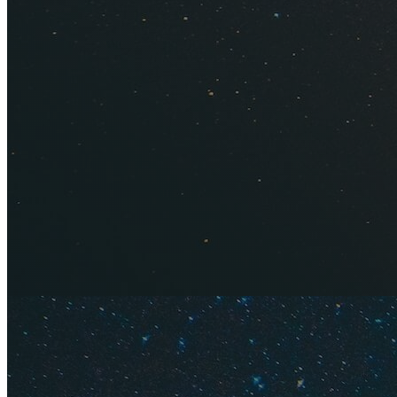
Содержание
Виза
Билеты
Туры
Жилье
Кафе и р
Продукт
Купальни
Экскурси
Достопри
Проезд
Наши тр