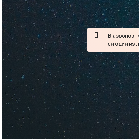
Ищите дешевые би
авиакомпаний. Узн
В аэропорт
он один из 
Бюджетно
Как деше
Как купи