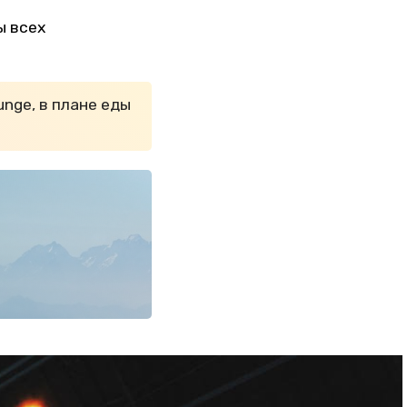
ы всех
nge, в плане еды