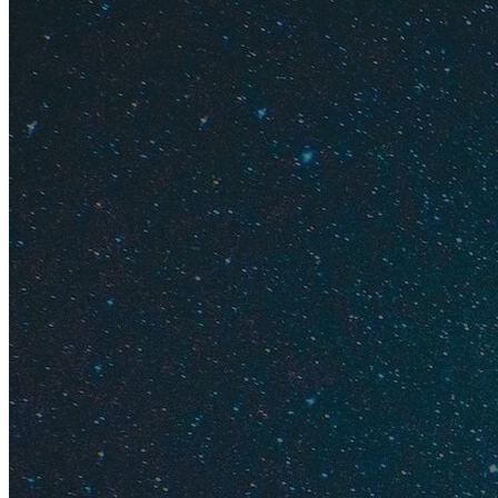
Виза
Для поездки в Венг
за ним нужно отпра
сервисный сбор 246
На
Сравни.ru
и
Cher
300 ₽.
Цены на 
Цены на билеты.
П
Стамбуле. Билеты и
стороны.