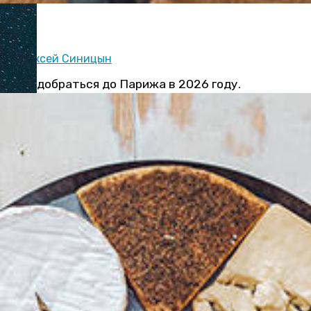
риж
ор:
Алексей Синицын
орого добраться до Парижа в 2026 году.