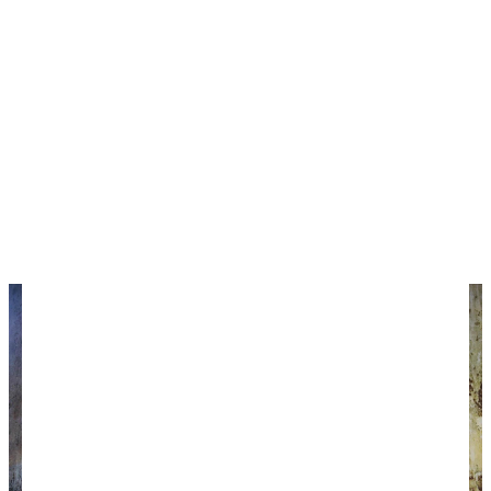
на одну лишь стипендию, поэтому в такие сказки
я не верю. Каждый может свободно
путешествовать, изучать мир и воплощать в
жизнь свои мечты. Для этого нужна лишь толика
решимости и немного знаний. Я создал этот
сайт, чтобы поднять моральный дух и передать
свой опыт и знания о путешествиях всем, кто в
этом нуждается. Думаю, это у нашей команды
неплохо получается: каждый месяц наши
путеводители и статьи читает миллион человек.