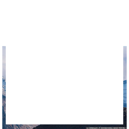
иногда все-таки рассказываем.
А еще время от времени мы проводим
конкурсы
для путешественников
, но на это уходит так
много времени и сил, что в последнее время мы
ленимся.