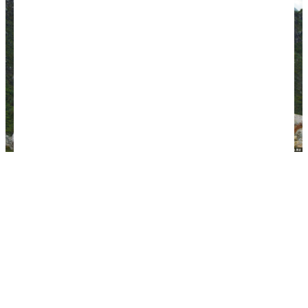
Мое первое восхождение на вулкан. Сижу в
одиночестве на кромке кратера вулкана Сибаяк на
Суматре, а позади в нескольких километрах
извергается соседний Синабунг. Лучшего подарка
судьбы и представить нельзя!
Самые важные знания о том, как путешествовать
много и недорого, мы транслируем в рубрику
СОВЕТЫ
. Очень рекомендую изучить этот раздел.