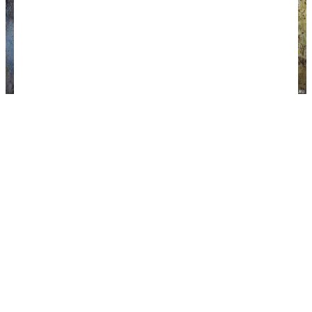
Я верю в дешевые авиабилеты и бюджетные
путешествия! Это я на острове Пенанг в Малайзии,
моя первая зимовка в Азии.
Наша философия
Мы хотим объединить вокруг себя всех
ценителей путешествий: будь то странники,
которые уже в пути, или мечтатели, еще лишь
только грезящие о дальних странах. Этот сайт
создавался для тех, кто слышит, как его зовут
океан, горы, дороги и незнакомые города. Для