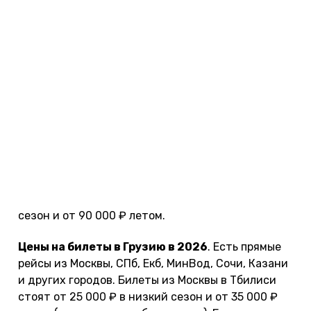
Грузия
Условия въезда.
Для въезда нужен
загранпаспорт. Без визы можно находится в
стране до 1 года. С 1 января 2026 года
обязательно иметь медицинскую страховку с
покрытием от 30 000 $. Купить можно на
сherehapa.ru
.
Стоимость туров в Грузию в 2026
. Есть путевки
в разные города. В Тбилиси и Батуми можно
взять тур на неделю с прямым перелетом из
Москвы по цене от 70 000 ₽ на двоих в низкий
сезон и от 90 000 ₽ летом.
Цены на билеты в Грузию в 2026
. Есть прямые
рейсы из Москвы, СПб, Екб, МинВод, Сочи, Казани
и других городов. Билеты из Москвы в Тбилиси
стоят от 25 000 ₽ в низкий сезон и от 35 000 ₽