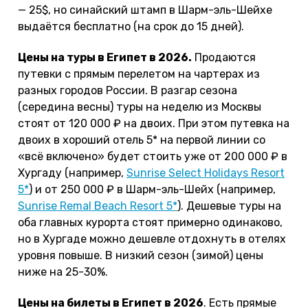
— 25$, но синайский штамп в Шарм-эль-Шейхе
выдаётся бесплатно (на срок до 15 дней).
Цены на туры в Египет в 2026.
Продаются
путевки с прямым перелетом на чартерах из
разных городов России. В разгар сезона
(середина весны) туры на неделю из Москвы
стоят от 120 000 ₽ на двоих. При этом путевка на
двоих в хороший отель 5* на первой линии со
«всё включено» будет стоить уже от 200 000 ₽ в
Хургаду (например,
Sunrise Select Holidays Resort
5*
) и от 250 000 ₽ в Шарм-эль-Шейх (например,
Sunrise Remal Beach Resort 5*
). Дешевые туры на
оба главных курорта стоят примерно одинаково,
но в Хургаде можно дешевле отдохнуть в отелях
уровня повыше. В низкий сезон (зимой) цены
ниже на 25-30%.
Цены на билеты в Египет в 2026
. Есть прямые