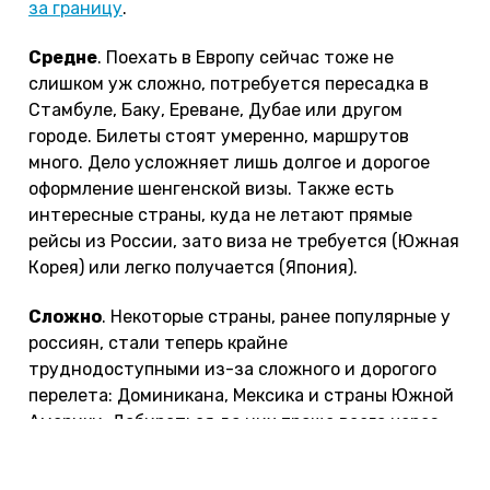
за границу
.
Средне
. Поехать в Европу сейчас тоже не
слишком уж сложно, потребуется пересадка в
Стамбуле, Баку, Ереване, Дубае или другом
городе. Билеты стоят умеренно, маршрутов
много. Дело усложняет лишь долгое и дорогое
оформление шенгенской визы. Также есть
интересные страны, куда не летают прямые
рейсы из России, зато виза не требуется (Южная
Корея) или легко получается (Япония).
Сложно
. Некоторые страны, ранее популярные у
россиян, стали теперь крайне
труднодоступными из-за сложного и дорогого
перелета: Доминикана, Мексика и страны Южной
Америки. Добираться до них проще всего через
Европу или США, но для этого нужна виза,
которую стало сложно получить.