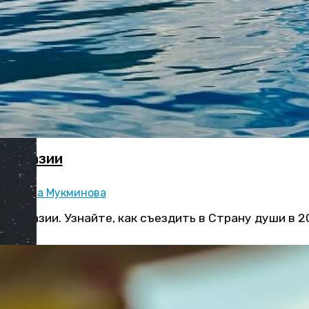
 Абхазии
:
Рената Мукминова
Абхазии. Узнайте, как съездить в Страну души в 20