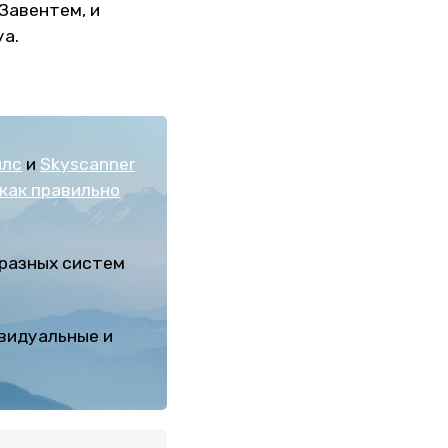
 Завентем, и
уа.
йлс
и
Skyscanner
как правильно
 разных систем
ивидуальные и