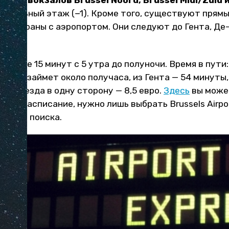
тся
от вокзалов Brussel Noord, Brussel Midi/Zuid 
двальный этаж (−1). Кроме того, существуют прямы
ны страны с аэропортом. Они следуют до Гента, Де
аждые 15 минут с 5 утра до полуночи. Время в пути
 путь займет около получаса, из Гента — 54 минуты,
ь проезда в одну сторону — 8,5 евро.
Здесь
вы може
знать расписание, нужно лишь выбрать Brussels Airp
 форме поиска.