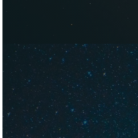
Из аэропорта в Бр
(платформы А и В).
Брюсселя, а маршр
Также курсируют 
C. Маршрут № 12 хо
после 8 вечера, п
здесь
. Билет можн
дороже).
Кроме того, из аэ
Brussels airport expr
Такси, тран
В аэропорту также
Такси (трансфер) у