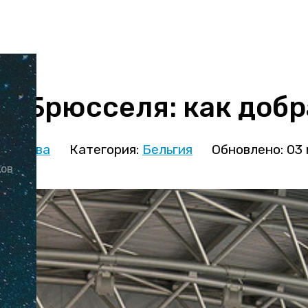
т Брюсселя: как добр
кминова
Категория:
Бельгия
Обновлено: 03
ков