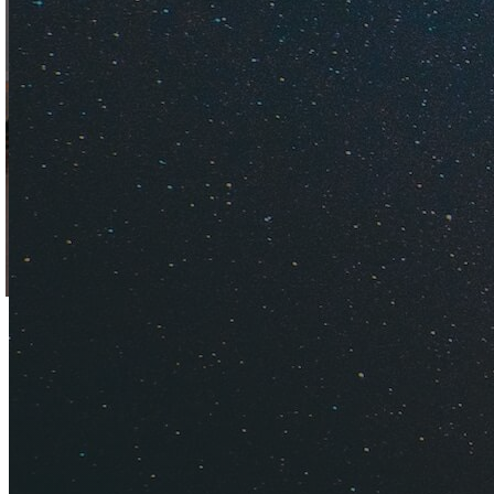
Простые и ясные р
Шарлеруа.
Брюссель — крупне