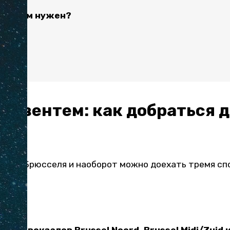
орт вам нужен?
м
а
Завентем: как добраться д
м из Брюсселя и наоборот можно доехать тремя спо