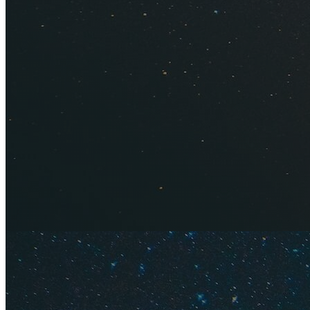
(Zaventem), которы
Шарлеруа
, которы
Где искать 
— они сравнив
искать дешев
Недорогие о
бронирования
Ищите интер
групповые, бе