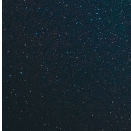
Поезда отправляю
Прибывают они в по
соединяющие регио
и других городов.
Курсируют поезда к
вокзала в Брюсселе
37 минут. Стоимост
билет на поезд и у
National-Aeroport в