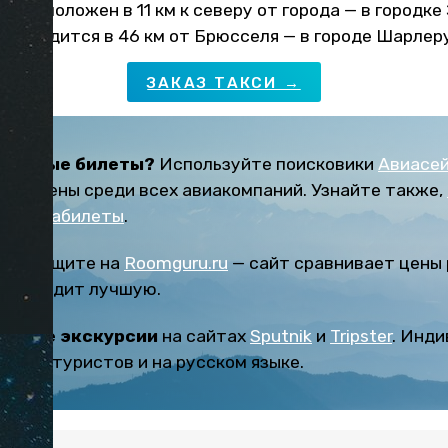
й расположен в 11 км к северу от города — в городке
й находится в 46 км от Брюсселя — в городе Шарлер
ЗАКАЗ ТАКСИ →
дешевые билеты?
Используйте поисковики
Авиасе
ают цены среди всех авиакомпаний. Узнайте также,
ые авиабилеты
.
тели
ищите на
Roomguru.ru
— сайт сравнивает цены
 и находит лучшую.
есные экскурсии
на сайтах
Sputnik
и
Tripster
. Инд
з толп туристов и на русском языке.