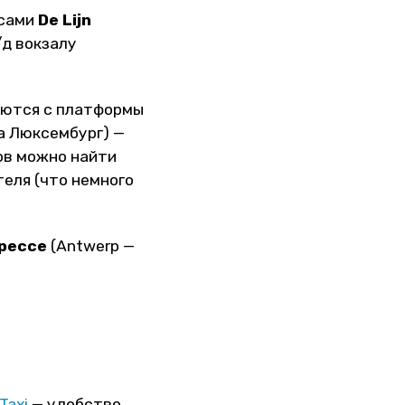
усами
De Lijn
/д вокзалу
яются с платформы
ца Люксембург) —
ов можно найти
теля (что немного
рессе
(Antwerp —
Taxi
— удобство