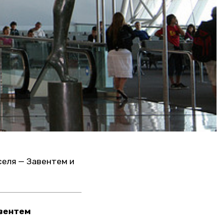
селя — Завентем и
вентем