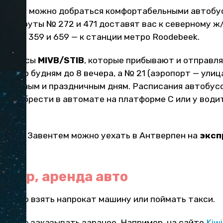
юссель можно добраться комфортабельными автоб
 Маршруты № 272 и 471 доставят вас к северному ж
уты № 359 и 659 — к станции метро Roodebeek.
автобусы
MIVB/STIB
, которые прибывают и отправл
дит по будням до 8 вечера, а № 21 (аэропорт — ули
о выходным и праздничным дням. Расписания автобус
о приобрести в автомате на платформе С или у води
ропорта Завентем можно уехать в Антверпен на
эксп
ess).
сфер, аренда авто
 можно взять напрокат машину или поймать такси.
добнее заказывать заранее. Например, на сайте
Kiwi