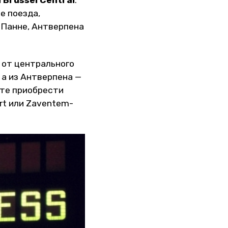
и Brussel Central
.
е поезда,
-Панне, Антверпена
: от центрального
 а из Антверпена —
те приобрести
ort или Zaventem-