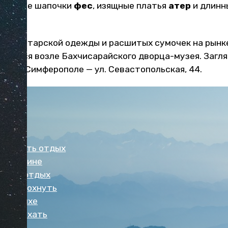
рхатные шапочки
фес
, изящные платья
атер
и длинн
ыбор татарской одежды и расшитых сумочек на рынке
ходятся возле Бахчисарайского дворца-музея. Загл
ан"
в Симферополе — ул. Севастопольская, 44.
Крым!
аться
нировать отдых
на машине
стоит отдых
во отдохнуть
б отдыхе
е отдыхать
ляжи