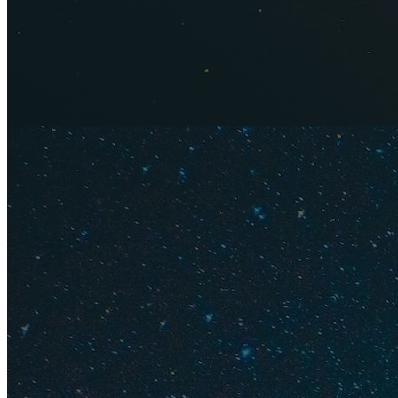
Картины
В Крыму проживает
картины с видами ж
Совет
. Большой вы
изображены Воронц
Другие с
Украшения из 
Чеканная посуд
Ракушки рапа
Саше из лаван