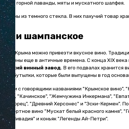
олыни, горной лаванды, мяты и мускатного шалфея.
флаконы из темного стекла. В них пахучий товар хр
ьяк и шампанское
ов, из Крыма можно привезти вкусное вино. Традици
заложены еще в античные времена. С конца XIX века
ровский винный завод
. В его подвалах хранится 
сле и бутылки, которые были выпущены в год основа
апитки с говорящими названиями "Крымское вино",
е вина", "Качинское", "Жемчужина Инкермана", "Евпа
кий дворец", "Древний Херсонес" и "Эски-Кермен". П
 десертное вино "Мускат белый красного камня", "
ейн "Ливадия" и коньяк "Легенды Ай-Петри".