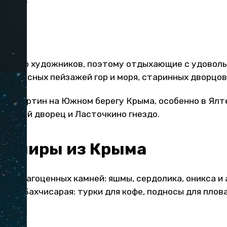
 много художников, поэтому отдыхающие с удовол
ивописных пейзажей гор и моря, старинных дворцов 
бор картин на Южном берегу Крыма, особенно в Ялте
овский дворец и Ласточкино гнездо.
увениры из Крыма
полудрагоценных камней: яшмы, сердолика, оникса и
а из Бахчисарая: турки для кофе, подносы для плов
ны
ды.