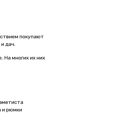
ьствием покупают
и дач.
. На многих их них
 аметиста
а и рюмки