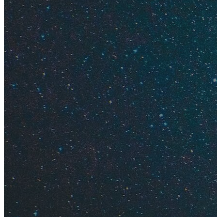
Одежда к
Поделки 
Травяные
Эфирные 
Вино, кон
Крымские
Картины
Что еще 
Советы т
Одежда к
Поездка в Крым — 
крымских татар. Х
одежды с удовольс