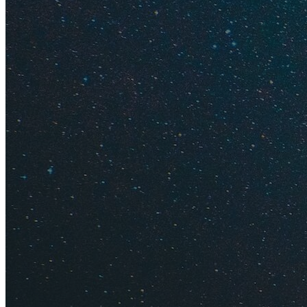
иссопа, лимонной п
Совет
. Выбирайте 
Вино, кон
По отзывам турист
полуострове были 
работает
Массанд
выдержки, в том чи
В Крыму продают н
вино", "Голицынски
Бахчисарай", "Ханс
хороший вкус имеют
шампанское", портв