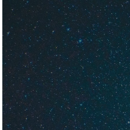
магазинах, а не с ру
Травяные 
Россияне любят чае
чистыми крымскими 
ароматы лета и сол
Совет
. Кроме чаев
приятно пахнущих 
Эфирные 
Купите приятные с
косметики, аромат
масло из розовых л