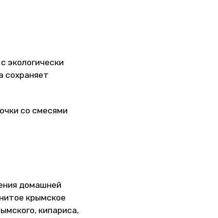
 с экологически
а сохраняет
шочки со смесями
ления домашней
енитое крымское
ымского, кипариса,