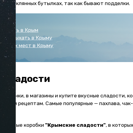
о в стеклянных бутылках, так как бывают подделки.
поехать в Крым
 не отдыхать в Крыму
скучных мест в Крыму
 сладости
ые рынки, в магазины и купите вкусные сладости, к
ским рецептам. Самые популярные — пахлава, чак-ч
лукум.
красочные коробки
"Крымские сладости"
, в котор
омств.