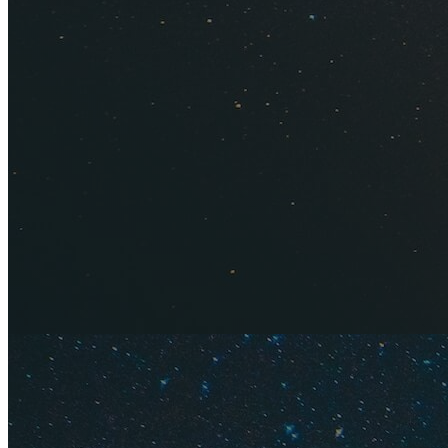
Что посм
Плюсы от
Минусы о
Поделки 
Чарующий хвойный 
внимание на ремес
утилитарные вещи 
красивы, но и пол
микробов в воздух
успокаивающим де
Совет
. Если хоти