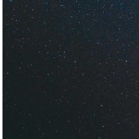
кожаные ремни, ба
кольмек
.
Совет
. Большой в
лавках, которые на
магазин
"Терджим
Важное про 
Как добр
Как спла
Поездка 
Сколько 
Как деше
Отзывы о
Где лучш
Лучшие п