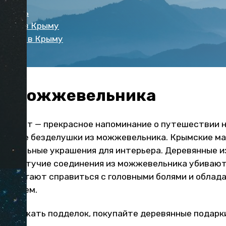
отреть
дыха в Крыму
тдыха в Крыму
из можжевельника
аромат — прекрасное напоминание о путешествии н
ленные безделушки из можжевельника. Крымские м
и стильные украшения для интерьера. Деревянные и
езны. Летучие соединения из можжевельника убиваю
е, помогают справиться с головными болями и облад
йствием.
те избежать подделок, покупайте деревянные подарк