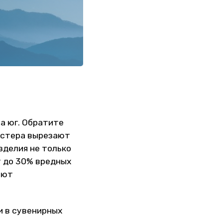
а юг. Обратите
астера вырезают
зделия не только
т до 30% вредных
ают
и в сувенирных