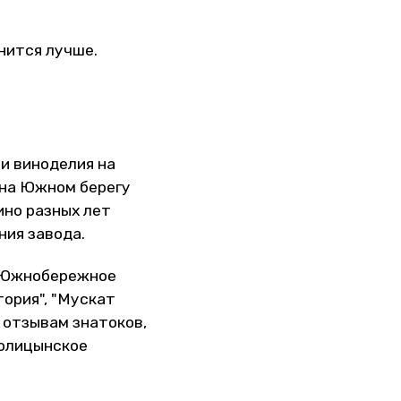
анится лучше.
и виноделия на
 на Южном берегу
вино разных лет
ния завода.
 "Южнобережное
тория", "Мускат
о отзывам знатоков,
Голицынское