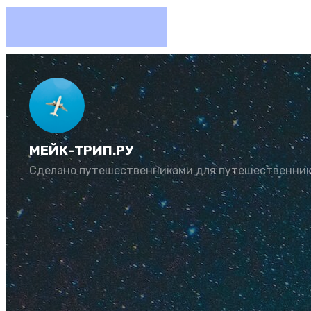
Какие с
МЕЙК-ТРИП.РУ
Автор:
Юлия Козл
Сделано путешественниками для путешественни
Рассказываем, что 
Советы и отзывы ту
Содержание