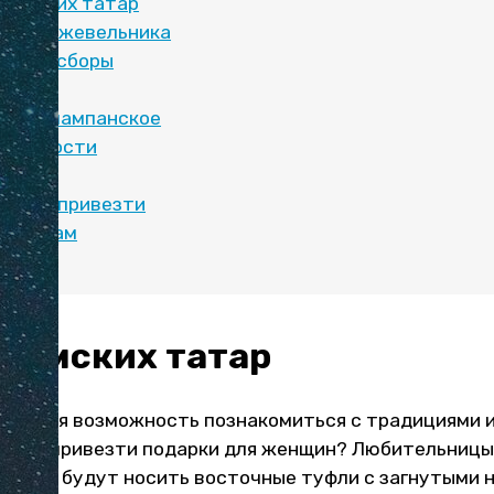
рымских татар
из можжевельника
 чаи и сборы
масла
ьяк и шампанское
 сладости
можно привезти
уристам
рымских татар
хорошая возможность познакомиться с традициями и
отите привезти подарки для женщин? Любительницы
твием будут носить восточные туфли с загнутыми н