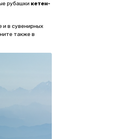
ые рубашки
кетен-
 и в сувенирных
яните также в