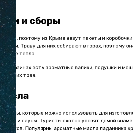
к.
чаи и сборы
пития, поэтому из Крыма везут пакеты и коробочки
чаями. Траву для них собирают в горах, поэтому он
нечное тепло.
, в магазинах есть ароматные валики, подушки и ме
крымских трав.
масла
увениры, которые можно использовать для изготов
ерапии и сауны. Туристы охотно увозят домой знам
епестков. Популярны ароматные масла ладанника кр