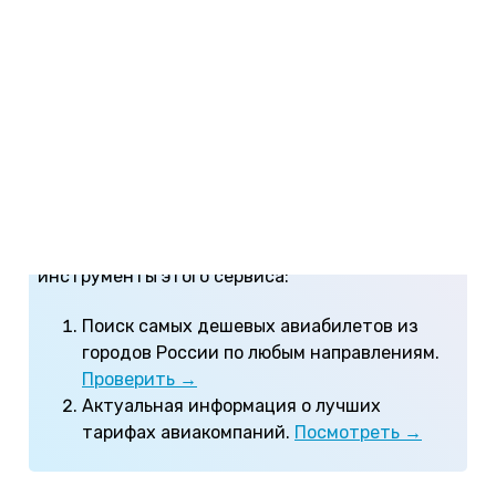
находить и бронировать авиабилеты по самым
низким ценам. Хотите научиться находить
самые выгодные предложения авиакомпаний?
Изучите
наши советы по поиску дешевых
авиабилетов
!
По условиям конкурса вам нужно найти
авиабилеты в любую страну по стоимости не
более 30000 рублей на поисковике дешевых
билетов Skyscanner. Используйте удобные
инструменты этого сервиса:
Поиск самых дешевых авиабилетов из
городов России по любым направлениям.
Проверить →
Актуальная информация о лучших
тарифах авиакомпаний.
Посмотреть →