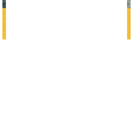
Придумай интересную идею и программу яркого
и увлекательного путешествия, участвуй в
конкурсе и выиграй авиабилеты на сумму 30 000
рублей.
Организатор
рекламной акции (далее —
Конкурс): администрация сайта о
самостоятельном туризме
MAKE-TRIP.RU
. Конкурс
проводится при поддержке сервиса поиска
дешевых авиабилетов
Skyscanner
.