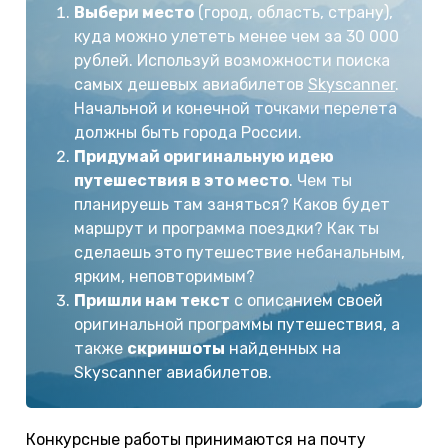
Выбери место
(город, область, страну),
куда можно улететь менее чем за 30 000
рублей. Используй возможности поиска
самых дешевых авиабилетов
Skyscanner
.
Начальной и конечной точками перелета
должны быть города России.
Придумай оригинальную идею
путешествия в это место
. Чем ты
планируешь там заняться? Каков будет
маршрут и программа поездки? Как ты
сделаешь это путешествие небанальным,
ярким, неповторимым?
Пришли нам текст
с описанием своей
оригинальной программы путешествия, а
также
скриншоты
найденных на
Skyscanner авиабилетов.
Конкурсные работы принимаются на почту