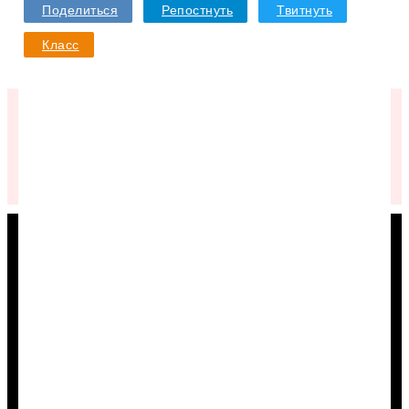
Поделиться
Репостнуть
Твитнуть
Класс
Подписывайтесь в VK
КАК КУПИТЬ ДЕШЕВЛЕ
Туры
Авиабилеты
Отели
Круизы