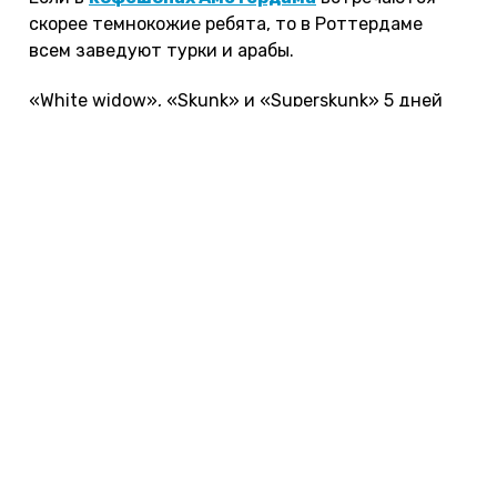
скорее темнокожие ребята, то в Роттердаме
всем заведуют турки и арабы.
«White widow», «Skunk» и «Superskunk» 5 дней
пропускали ток через суставы и сухожилия, я
шел разговаривать с сумасшедшими птицами
под бит взбесившегося сердца. Пергидрольные
времена.
Возвращение назад – всегда дуализм. Вроде бы
немного соскучился, но уже на таможне слышишь
хамство русских ватников и втягиваешь шею.
Обычно по приезде неделю ходишь по улицам как
оплеванный, шарахаешься от русских букв,
здороваешься с продавцами в магазинах. Hello!
Ой, простите.
Вот и я, вернувшись в Петербург, серьезно