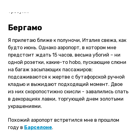
поездке) все никак не избавится от совковой
требухи.
Бергамо
Я прилетаю ближе к полуночи, Италия свежа, как
будто июнь. Однако аэропорт, в котором мне
предстоит ждать 15 часов, весьма убогий – ни
одной розетки, какие-то hobo, пускающие слюни
на багаж засыпающих пассажиров;
подсаживаются к жертве с бутафорской ручной
кладью и выжидают подходящий момент. Двое
из них скоропостижно скисли - завалились спать
в декорациях лавки, торгующей днем золотыми
украшениями.
Похожий аэропорт встретился мне в прошлом
году в
Барселоне
.