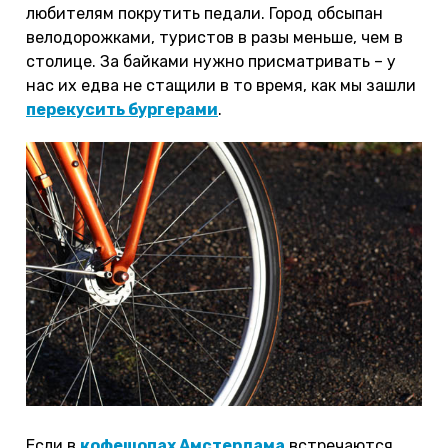
любителям покрутить педали. Город обсыпан
велодорожками, туристов в разы меньше, чем в
столице. За байками нужно присматривать – у
нас их едва не стащили в то время, как мы зашли
перекусить бургерами
.
Если в
кофешопах Амстердама
встречаются