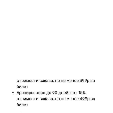
Плата за бронирование может быть
фиксированной или рассчитываться как процент
от стоимости билета. Она может включаться в
общую стоимость билета или взиматься
отдельно. Конкретную сумму вы увидите во
время бронирования. Вот как рассчитывается
стоимость бронирования:
Бронирование до 30 дней = от 11%
стоимости заказа, но не менее 299р за
билет
Бронирование до 60 дней = от 13%
стоимости заказа, но не менее 399р за
билет
Бронирование до 90 дней = от 15%
стоимости заказа, но не менее 499р за
билет