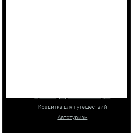
Авиабилеты
Отели
Круизы
ПОЛЕЗНО ЗНАТЬ
Все безвизовые страны
Где дешево отдыхать
Промокоды до 2000 ₽ на туры
Кредитка для путешествий
Автотуризм