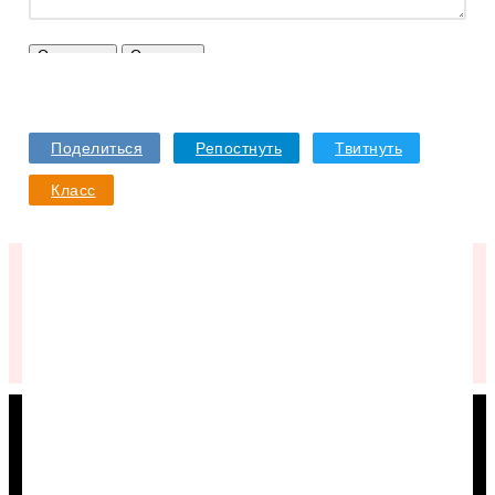
Отправить
Отменить
Поделиться
Репостнуть
Твитнуть
Класс
Подписывайтесь в VK
КАК КУПИТЬ ДЕШЕВЛЕ
Туры