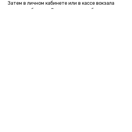
Затем в личном кабинете или в кассе вокзала
оплатите билеты. Для этого понадобится код
бронирования или номер электронного билета,
который вам пришлют после резервации.
Чтобы не пропустить крайний срок оплаты,
подключите автоматический выкуп
забронированных билетов. Активировать эту
функцию можно при резервации билета, когда вы
вводите данные банковской карты. Деньги
спишутся в установленный срок — главное, чтобы
на карте были средства.
Сколько стоит бронирование
билетов
В некоторых случаях бронирование бесплатное,
но чаще — платное. Это зависит от политики
перевозчика.