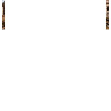
Боитесь упустить нужные билеты на поезд, но
еще до конца не определились с планами?
Воспользуйтесь услугой предварительного
бронирования! Рассказываем, как это сделать.
Забронировать ж/д билеты можно на сервисе
Rutrip.ru
. Процесс прост: выберите маршрут,
поезд, вагон и места, введите необходимые
данные, а на странице оплаты билетов просто
выберите вкладку "Забронировать билеты"
вместо "Оплатить". Бронирование бывает