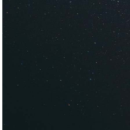
Аналогичные цены у
также с помощью Ai
10 тысяч рублей.
Помимо вышеперечи
"Аэрофлотом", Belav
AirFrance обойдетс
Дешевые биле
сможете найт