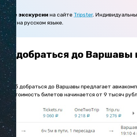
есные экскурсии
на сайте
Tripster
. Индивидуальны
стов и на русском языке.
ле добраться до Варшавы 
га
пособ добраться до Варшавы предлагает авиакомпа
хе — стоимость билетов начинается от 9 тысяч рубл