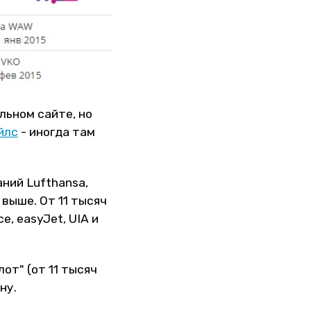
льном сайте, но
йлс
- иногда там
ний Lufthansa,
и выше. От 11 тысяч
e, easyJet, UIA и
т" (от 11 тысяч
ну.