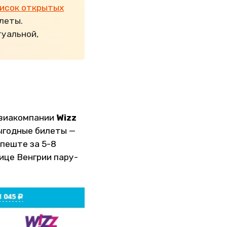
исок открытых
леты.
туальной,
авиакомпании
Wizz
выгодные билеты —
пеште за 5-8
ице Венгрии пару-