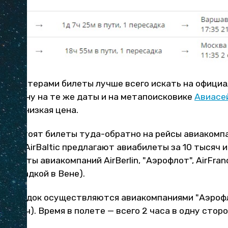
лоукостерами билеты лучше всего искать на официа
ить цену на те же даты и на метапоисковике
Авиасе
олее низкая цена.
ч — стоят билеты туда-обратно на рейсы авиакомпа
innair и AirBaltic предлагают авиабилеты за 10 тысяч 
билеты авиакомпаний AirBerlin, "Аэрофлот", AirFranc
 пересадкой в Вене).
пересадок осуществляются авиакомпаниями "Аэрофло
2 тысяч). Время в полете — всего 2 часа в одну сторо