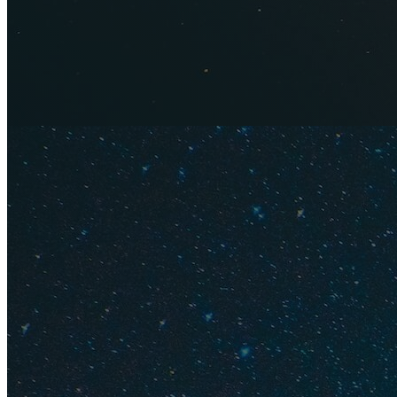
Как дешев
регионов
Самые дешевые бил
цены начинаются от
авиакомпании Turkis
тысяч рублей.
Из Новосибирска на
Стамбуле — билеты 