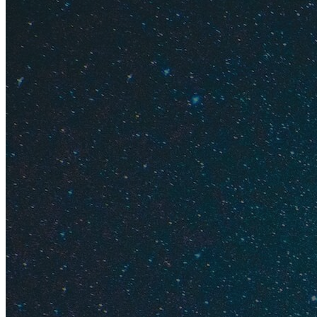
Вообще в случае с 
есть смысл провер
проскакивает еще б
Дороже — от 9 тыся
Austrian и Swiss. F
начинаются цены на 
Tyrolean Airways (с
Прямые рейсы без 
рублей) и LOT (от 1