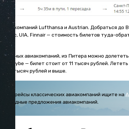
 авиакомпаний Lufthansa и Austrian. Добраться до
rBaltic, UIA, Finnair — стоимость билетов туда-обр
сленных авиакомпаний, из Питера можно долететь
ia и Flybe — билет стоит от 11 тысяч рублей. Лететь 
я в 12 тысяч рублей и выше.
ты на рейсы классических авиакомпаний ищите на
А
и выгодные предложения авиакомпаний.