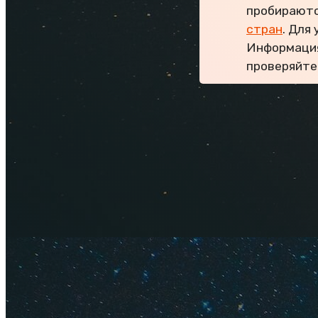
пробираютс
стран
. Для
Информация
проверяйте
Москва — 
Дешевле всего доб
Air
(как же хорошо,
несложно найти ва
тысяч (можно сдела
тройку дней).