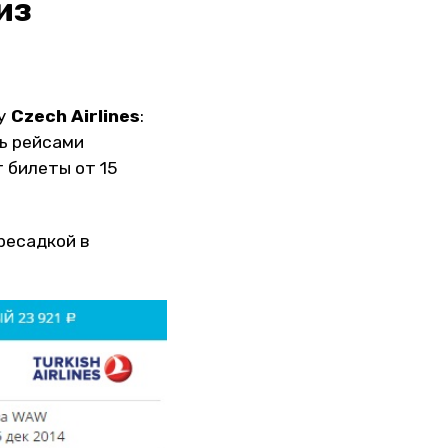
из
 у
Czech Airlines
:
ть рейсами
т билеты от 15
ересадкой в