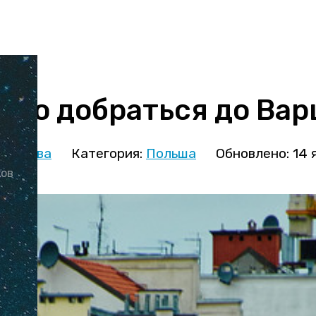
ево добраться до Ва
кминова
Категория:
Польша
Обновлено: 14 
ков