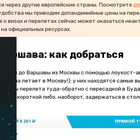
я через другие европейские страны. Посмотрите
сп
 удобства мы приводим допандемийные цены на пере
 о визах и перелетах сейчас может оказаться неак
 на официальных ресурсах.
Варшава: как добраться
раться до Варшавы из Москвы с помощью лоукост-
 что она летает в Москву!): у них находятся самые 
рианты перелета туда-обратно с пересадкой в Буда
ть ее короткой либо, наоборот, задержаться в стол