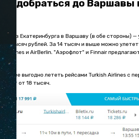
ле добраться до Варшавы 
еты из Екатеринбурга в Варшаву (в обе стороны) —
 13 тысяч рублей. За 14 тысяч и выше можно улете
h Airlines и AirBerlin. "Аэрофлот" и Finnair предлагаю
иболее выгодно лететь рейсами Turkish Airlines с п
стоят от 18 тысяч.