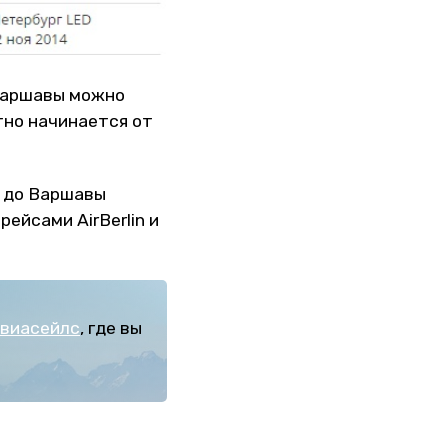
 Варшавы можно
атно начинается от
 до Варшавы
рейсами AirBerlin и
виасейлс
, где вы