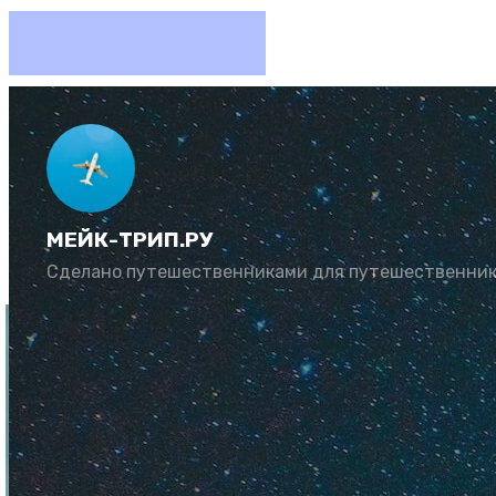
Как деш
МЕЙК-ТРИП.РУ
Автор:
Рената Му
Сделано путешественниками для путешественни