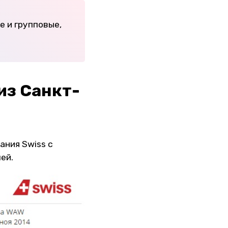
е и групповые,
из Санкт-
ния Swiss с
ей.