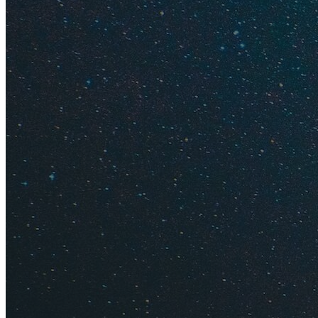
Ищите интер
без толп тури
Как дешев
Петербур
Самый бюджетный с
пересадкой в Цюри