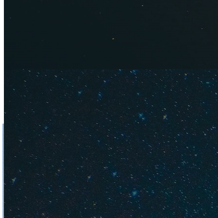
Витязево много, но
Где лучше пляжн
разницы нет. На вс
Для удобства по п
Вода чище в Джемет
море ненадолго ста
берега скапливают