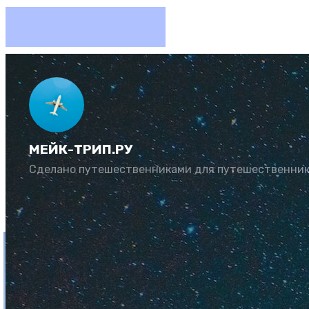
Анапа, 
лучше 
МЕЙК-ТРИП.РУ
Сделано путешественниками для путешественни
Автор:
Юлия Козл