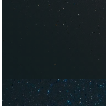
Горящие тур
предложения 
7 правил 
15 секре
Содержание
Разлив м
Туры
Пляжи и 