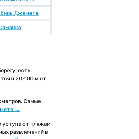
ибирь Джемете
жамайка
ерегу, есть
тся в 20-100 м от
лометров. Самые
емете →
не уступают пляжам
ных развлечений в