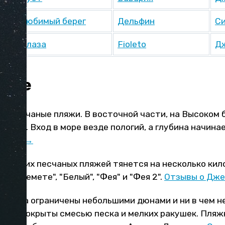
Любимый берег
Дельфин
С
Плаза
Fioleto
Д
море
ые песчаные пляжи. В восточной части, на Высоком б
пляжи. Вход в море везде пологий, а глубина начинае
Анапе →
 широких песчаных пляжей тянется на несколько ки
— "Джемете", "Белый", "Фея" и "Фея 2".
Отзывы о Дж
поселка ограничены небольшими дюнами и ни в чем 
. Они покрыты смесью песка и мелких ракушек. Пляж