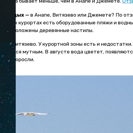
 народа бывает меньше, чем в Анапе и Джемете.
Отз
ый отдых —
в Анапе, Витязево или Джемете? По от
ех трех курортах есть оборудованные пляжи и водн
еску проложены деревянные настилы.
е и Витязево. У курортной зоны есть и недостатки
новится мутным. В августе вода цветет, появляются
ся водоросли.