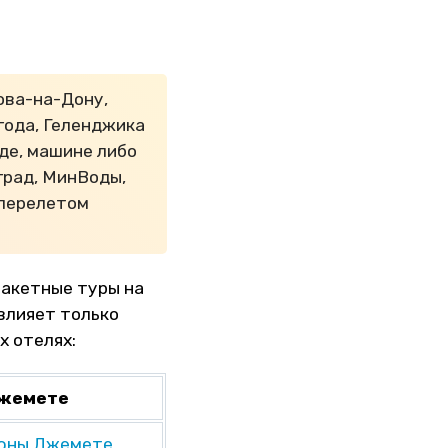
ова-на-Дону,
года, Геленджика
зде, машине либо
град, МинВоды,
 перелетом
Пакетные туры на
влияет только
х отелях:
жемете
юны Джемете