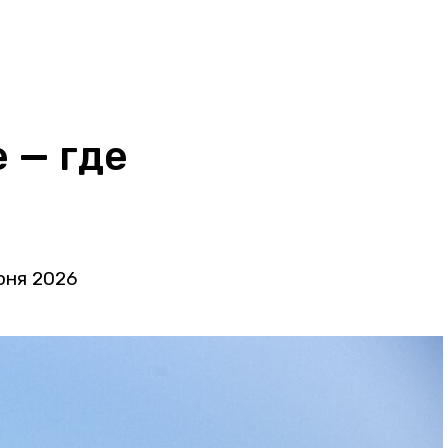
 — где
юня 2026