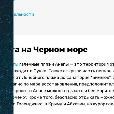
 климат
отдых
мечательности
е
зута на Черном море
открыты
галечные пляжи Анапы — это территория о
, куда входит и Сукко. Также открыли часть песчаны
и 3,5 км от Лечебного пляжа до санатория "Бимлюк".
 поэтапно по мере восстановления, предположитель
 не откроют, в Анапе можно отдыхать и без моря, ве
сё включено". Кроме того, безопасно отдыхать можно
льшого Геленджика, в Крыму и Абхазии, на курортах