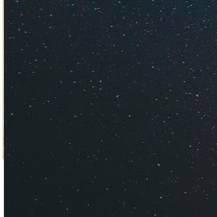
Куда лучше поехат
пляжи, цены на тур
лучше для ребенка.