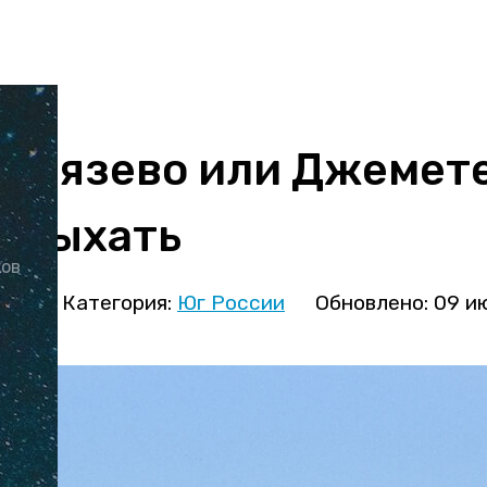
Витязево или Джемете
отдыхать
ков
ова
Категория:
Юг России
Обновлено: 09 и