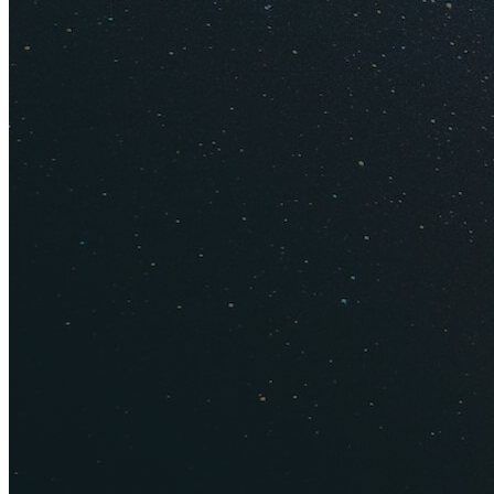
Отель 3*
Отель 4-5*
Пляжи и 
Анапа
. Тут отличн
неплохие галечные 
берега.
Отзывы об 
Джемете
. Полоса
посещаемые из них 
Витязево
. Пляжи 
соседних курортов