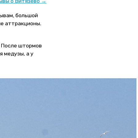
ывы о Витязево →
зывам, большой
ые аттракционы.
. После штормов
 медузы, а у