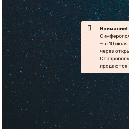
Туры
Внимание!
Симферопол
— с 10 июля
через откр
Ставрополь
продаются 
Где дешевле отдых
эти черноморские 
уровень отеля. Пос
Отель 1-2*