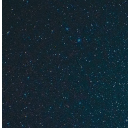
Погода и
Цены на 
Достопри
Где лучш
Разлив ма
С 1 июня 2026 года
до Высокого Берега
берега в Витязеве 
планируют открыть
Впрочем, даже если
отелей со SPA и "в
Большого Сочи и Бо