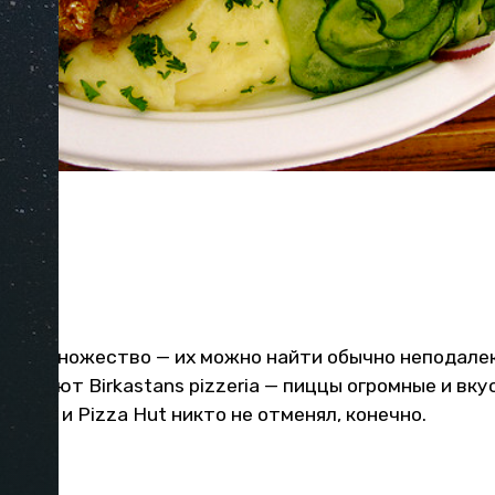
com)
и
льме множество — их можно найти обычно неподале
советуют Birkastans pizzeria — пиццы огромные и вку
н. Ну и Pizza Hut никто не отменял, конечно.