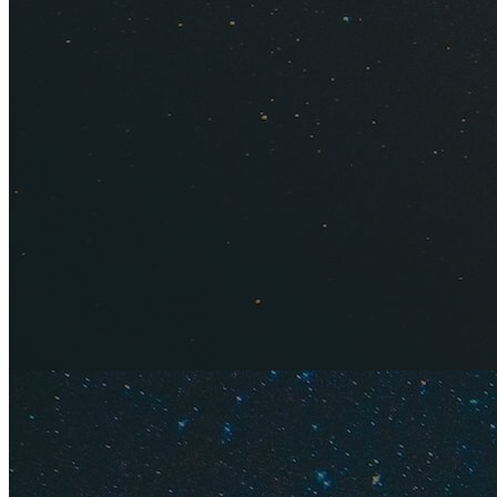
путешественников, 
недорого поесть в
это, конечно же, в
примерно одинаков
несвежая картошка
аутентичных рестор
места, где можно д
Китайски
Можно заглянуть в 
действует скидка 2
(Kungsholmen). Дру
адресу Sveavagen 4
примерно за 110 кро