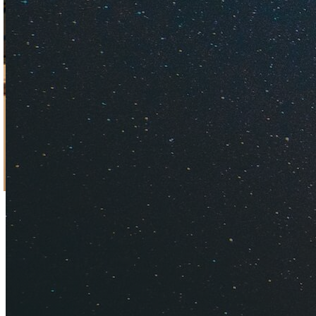
Советуем, где недо
рестораны и кафе, 
Стокгольм — город,