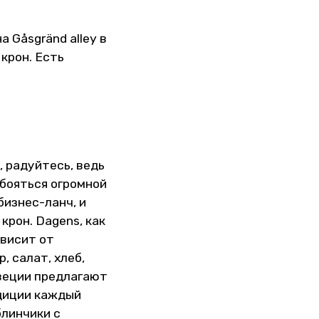
а Gåsgränd alley в
 крон. Есть
h
, радуйтесь, ведь
 бояться огромной
бизнес-ланч, и
крон. Dagens, как
ависит от
, салат, хлеб,
 Швеции предлагают
адиции каждый
блинчики с