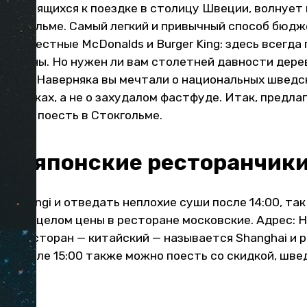
готовящихся к поездке в столицу Швеции, волнует 
 Стокгольме. Самый легкий и привычный способ бюд
сем известные McDonalds и Burger King: здесь всегд
ые цены. Но нужен ли вам столетней давности дере
 фри? Наверняка вы мечтали о национальных шведс
анчиках, а не о захудалом фастфуде. Итак, предла
ешево поесть в Стокгольме.
е и японские ресторанчик
Roppongi и отведать неплохие суши после 14:00, так
0%. В целом цены в ресторане московские. Адрес: Ha
гой ресторан — китайский — называется Shanghai и 
7. После 15:00 также можно поесть со скидкой, шве
н.