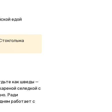
йской едой
Стокгольма
удьте как шведы —
жареной селедкой с
но. Ради
удням работает с