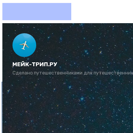
Где нед
МЕЙК-ТРИП.РУ
Автор:
Рената Му
Сделано путешественниками для путешественни