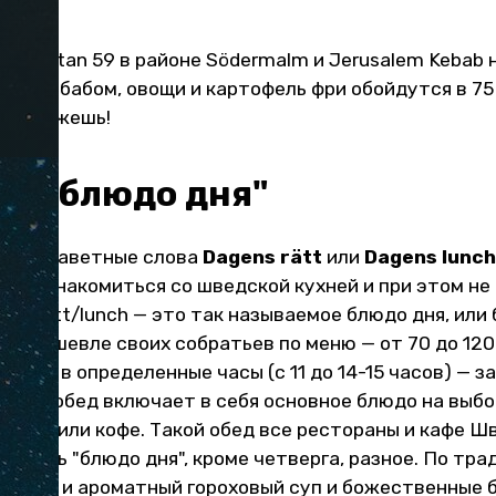
 Götgatan 59 в районе Södermalm и Jerusalem Kebab н
ка с кебабом, овощи и картофель фри обойдутся в 75
и оближешь!
те "блюдо дня"
 меню заветные слова
Dagens rätt
или
Dagens lunc
с познакомиться со шведской кухней и при этом не
ens rätt/lunch — это так называемое блюдо дня, или 
но дешевле своих собратьев по меню — от 70 до 120 
 лишь в определенные часы (с 11 до 14-15 часов) — з
сный обед включает в себя основное блюдо на выбор
...), чай или кофе. Такой обед все рестораны и кафе
ый день "блюдо дня", кроме четверга, разное. По тр
густой и ароматный гороховый суп и божественные 