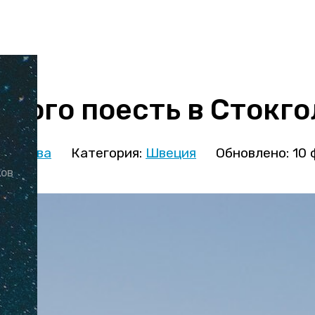
орого поесть в Стокг
кминова
Категория:
Швеция
Обновлено: 10 
ков