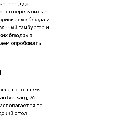
вопрос, где
жетно перекусить —
а привычные блюда и
вянный гамбургер и
ких блюдах в
гаем опробовать
и
 как в это время
ntverkarg, 76
располагается по
дский стол