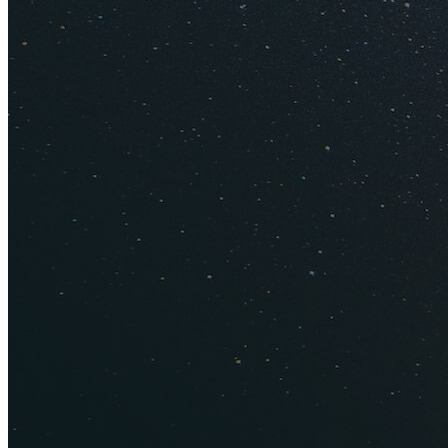
(photo © 917press / flickr.
Пиццери
Пиццерий в Стокго
метро. К примеру, 
диапазоне 70-90 кро
Кебабные