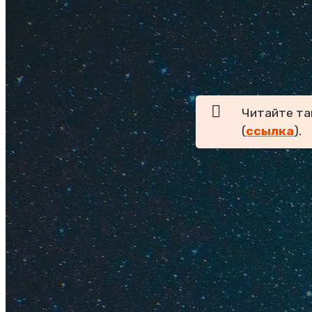
Тайская 
Еще один вариант, 
навынос. Вкусно, б
Читайте та
(
ссылка
).
Киоски с
То, что нужно обяз
перекусите в Nyst
ржаным хлебом, пюр
приготовленной на 
10:00 до 19:00, а п