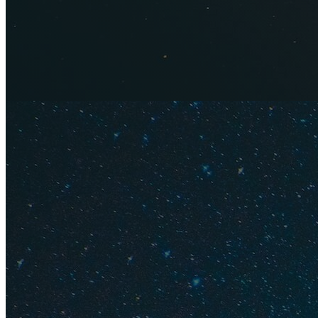
Jerusalem Kebab на
Gamla stan — тарел
фалафель. Пальчик
Попробуй
Если вы увидели в
это прекрасный шан
суммы в счете. Dag
стоит он значитель
правило, действует
заведения. Комплек
напиток (вода, сок
по будням, но кажд
четверг подаются 