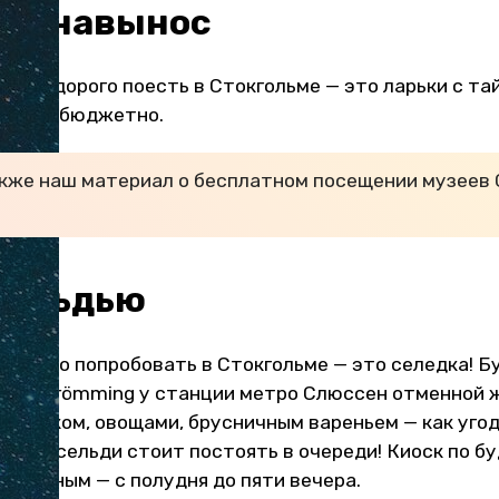
еда навынос
где недорого поесть в Стокгольме — это ларьки с та
ыстро, бюджетно.
кже наш материал о бесплатном посещении музеев 
 сельдью
ательно попробовать в Стокгольме — это селедка! Б
eckt strömming у станции метро Слюссен отменной 
е, луком, овощами, брусничным вареньем — как угод
заказ сельди стоит постоять в очереди! Киоск по б
о выходным — с полудня до пяти вечера.