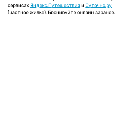
сервисах
Яндекс.Путешествия
и
Суточно.ру
(частное жилье). Бронируйте онлайн заранее,
потому что в разгар сезона все хорошие
предложения мгновенно разбирают, даже если
они стоят дорого.
Обратите внимание, что цена на некоторые
частные дома указана за определенное
количество человек, а за дополнительных гостей
нужно доплачивать.
Также некоторое жилье на Ольхоне можно снять
посуточно, а иные варианты сдают только от
нескольких дней проживания.
При бронировании узнайте, точно ли в вашем
жилье есть собственная ванная комната —
бывает, что она общая на этаже или вообще на
улице, да еще без обогрева. Обычно такие