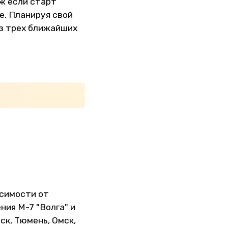
уж если старт
е. Планируя свой
из трех ближайших
исимости от
ния М-7 "Волга" и
ск, Тюмень, Омск,