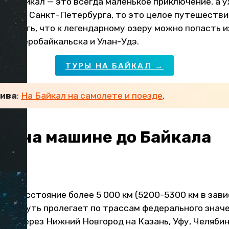
на Байкал — это всегда маленькое приключение, а 
вы или Санкт-Петербурга, то это целое путешестви
итывать, что к легендарному озеру можно попасть 
, Северобайкальска и Улан-Удэ.
ТУРЫ НА БАЙКАЛ →
ива
:
На Байкал на самолете и поезде
.
ть на машине до Байкала
ла расстояние более 5 000 км (5200-5300 км в зав
а). Путь пролегает по трассам федерального значе
ь" — через Нижний Новгород на Казань, Уфу, Челябин