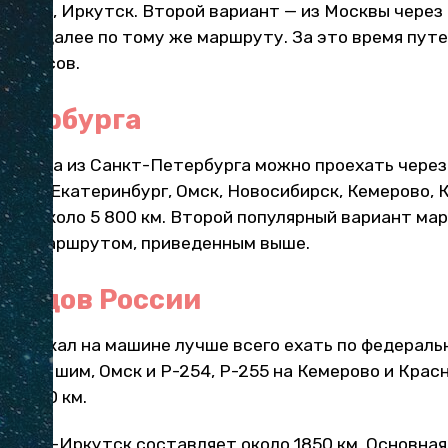
оярск, Иркутск. Второй вариант — из Москвы через
ень и далее по тому же маршруту. За это время пу
х поясов.
етербурга
айкала из Санкт-Петербурга можно проехать через 
Киров, Екатеринбург, Омск, Новосибирск, Кемерово, 
е — около 5 800 км. Второй популярный вариант мар
бым маршрутом, приведенным выше.
городов России
на Байкал на машине лучше всего ехать по федераль
2 на Ишим, Омск и P-254, P-255 на Кемерово и Крас
о 3500 км.
бирск-Иркутск составляет около 1850 км. Основная