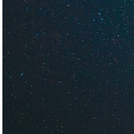
Кемерово, Красноя
Из Красноярска рас
По отзывам, дорог
Вам будет ин
Сколько 
Как спла
Где отдо
Как добра
Как подг