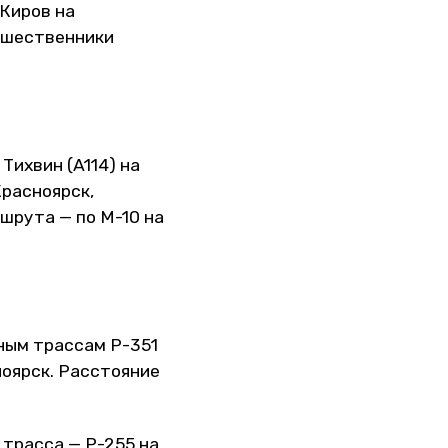
 Киров на
тешественники
Тихвин (A114) на
Красноярск,
шрута — по М-10 на
ным трассам P-351
ноярск. Расстояние
 трасса — P-255 на