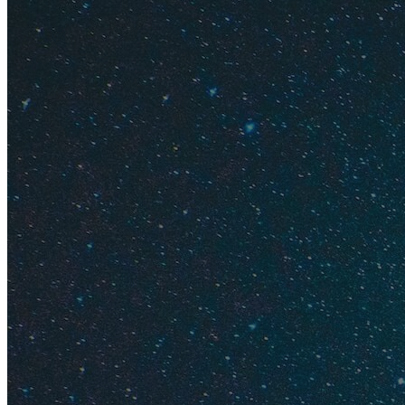
Новосибирск, Красн
Екатеринбург, Тюм
сменят пять часовы
Из Санкт-П
На автомобиле до Б
Вологду, далее на 
Иркутск. Расстояни
Москву, оттуда лю
Из других 
Из Екатеринбурга 
через Тюмень, P-40
до Иркутска — окол
Расстояние Новоси