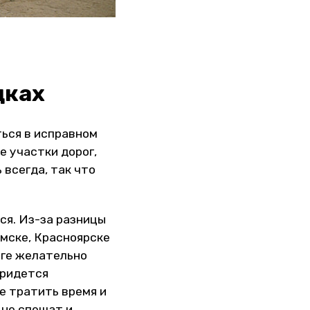
дках
ться в исправном
е участки дорог,
 всегда, так что
ся. Из-за разницы
Омске, Красноярске
еге желательно
придется
не тратить время и
 не спешат и