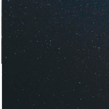
В планах посетить
автопутешественни
представление о то