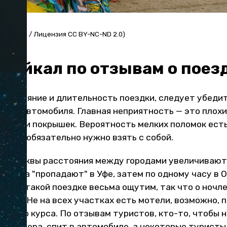
flickr.com / Лицензия CC BY-NC-ND 2.0)
 Байкал по отзывам о поез
расстояние и длительность поездки, следует убеди
нии автомобиля. Главная неприятность — это плохи
вески и покрышек. Вероятность мелких поломок есть
и трос обязательно нужно взять с собой.
от Москвы расстояния между городами увеличивают
ва часа "пропадают" в Уфе, затем по одному часу в 
 час в такой поездке весьма ощутим, так что о ночл
анее. Не на всех участках есть мотели, возможно, 
анного курса. По отзывам туристов, кто-то, чтобы 
 до озера, спит в автомобиле, а некоторые туристы