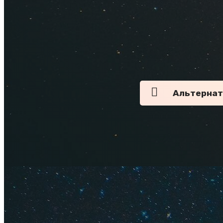
Поездка на машине 
предстоит из Моск
маршрут, нужно уч
городов — Иркутска
Альтернат
Как доеха
Из Москвы
От Москвы до Байка
выбранного маршрут
М-53 (P255) "Сибир