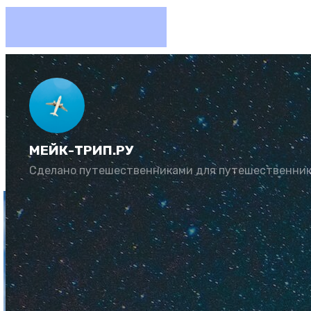
Как съе
МЕЙК-ТРИП.РУ
Автор:
Искра
К
Сделано путешественниками для путешественни