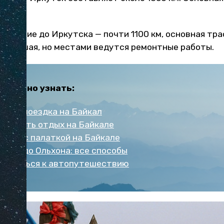
рск.
стояние до Иркутска — почти 1100 км, основная тра
а хорошая, но местами ведутся ремонтные работы.
тересно узнать:
стоит поездка на Байкал
нировать отдых на Байкале
хнуть с палаткой на Байкале
ться до Ольхона: все способы
отовиться к автопутешествию