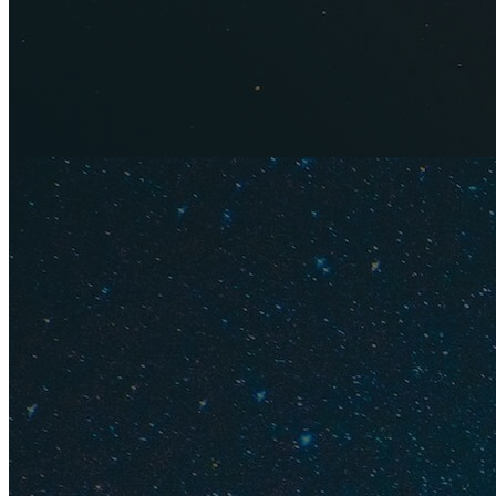
(Фото: marla_rochester / 
Дорога на
Учитывая дальнее 
техническом состоя
что опасно для под
запаску, запчасти 
По мере удаления 
в часовых поясах д
и Тулуне. А каждый
побеспокоиться зар
отклоняться от зад
поскорее добраться