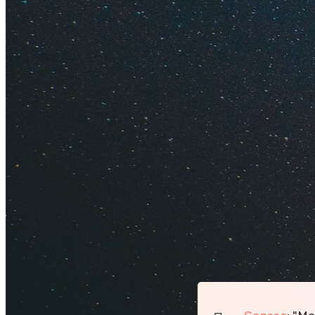
Впечатле
Приморский город 
Алушту любят за ж
ветрам, которые ду
побережье свежо. 
кто плохо переноси
Алушта — небольшо
развлечений и дос
набережная, доста
посмотреть други
Посмотрите, как о