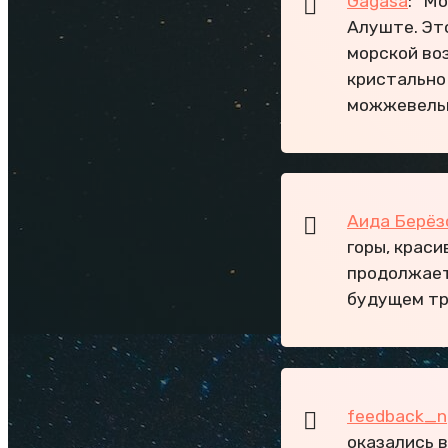
Gagasa
: "М
Алуште. Эт
морской во
кристально
можжевельн
Аида Берёз
горы, краси
продолжает
будущем тр
feedback_n
оказались в