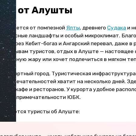
ния от Алушты
отличается от помпезной
Ялты
, древнего
Судака
и н
ивописные ландшафты и особый микроклимат. Благ
ют через Кебит-богаз и Ангарский перевал, даже в р
По отзывам туристов, отдых в Алуште — настоящее с
т сильную жару или хочет подлечиться в мягком те
й курортный город. Туристическая инфраструктура 
топримечательностей хватит на несколько дней. Зд
точно кафе и ресторанов. У курорта удобное распол
е достопримечательности ЮБК.
тзываются туристы об Алуште: