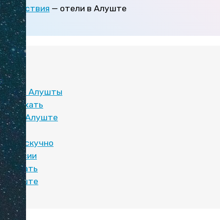
утешествия
— отели в Алуште
:
ния от Алушты
и отдыхать
ляжи в Алуште
детьми
о или скучно
кскурсии
чше ехать
б Алуште