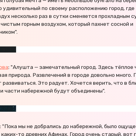
оя голубая мечта — иметь небольшое бунгало на бере
о удивительный по своему расположению город, где
здух несколько раз в сутки сменяется прохладным с
 чистым горным воздухом, который пахнет сосной и
иком".
ова
: "Алушта — замечательный город. Здесь тёплое 
вая природа. Развлечений в городе довольно много. 
 развиваться. Это радует. Хочется верить, что в 
и части набережной будут объединены".
: "Пока мы не добрались до набережной, было ощуще
 каких-то древних Афинах. Город очень старый, вот 