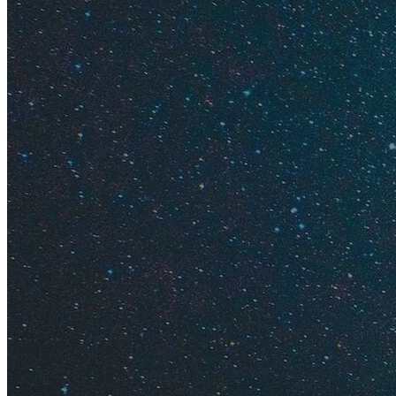
Яндекс.П
Содержание
Впечатле
Дорого л
Море и п
Отдых с 
Интересн
Лучшие э
Когда лу
Отзывы о