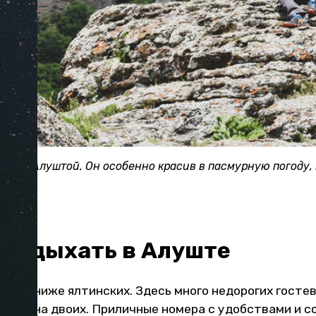
ом с Алуштой. Он особенно красив в пасмурную погоду, 
 отдыхать в Алуште
уште ниже ялтинских. Здесь много недорогих госте
 номер на двоих. Приличные номера с удобствами и 