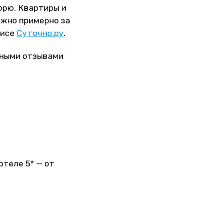
морю. Квартиры и
ожно примерно за
висе
Суточно.ру
.
чными отзывами
 отеле 5* — от