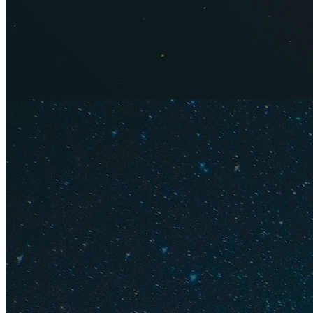
ремонтом стоят 2 5
студии стоят от 3 
4 000 – 6 000 ₽ в 
Вот несколько вар
туристов:
Гостевой дом 
Номер с видом
Квартира в це
Апартаменты с
Коттедж в це
Номер в отеле 3* ст
25 000 ₽. Посмотр
VK-Grand 3*
"Крымская Рез