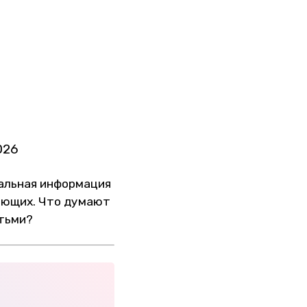
026
уальная информация
хающих. Что думают
етьми?