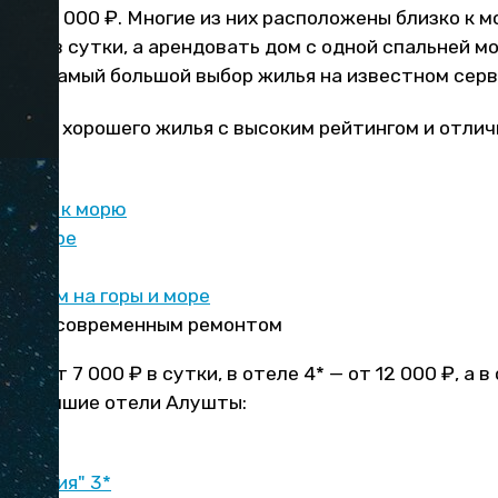
00 – 6 000 ₽. Многие из них расположены близко к 
000 ₽ в сутки, а арендовать дом с одной спальней м
сутки. Самый большой выбор жилья на известном сер
иантов хорошего жилья с высоким рейтингом и отли
близко к морю
 на море
нтре
 видом на горы и море
нтре
с современным ремонтом
оит от 7 000 ₽ в сутки, в отеле 4* — от 12 000 ₽, а в
ите лучшие отели Алушты:
иденция" 3*