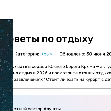
 советы по отдыху
ова
Категория:
Крым
Обновлено: 30 июня 2
ков
тает побывать в сердце Южного берега Крыма — акт
е цены на отдых в 2026 и посмотрите отзывы отды
яжах и развлечениях? Стоит ли ехать на курорт с д
ру
— частный сектор Алушты