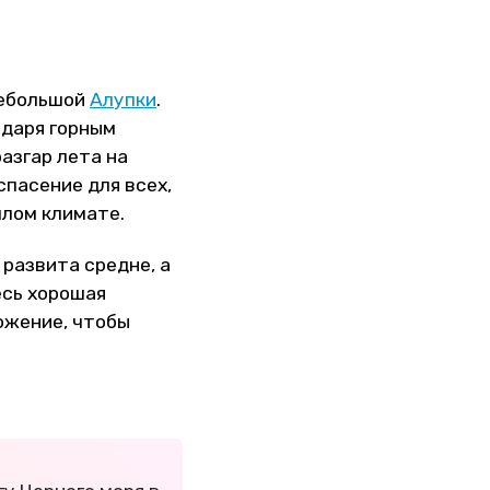
ебольшой
Алупки
.
одаря горным
азгар лета на
пасение для всех,
плом климате.
развита средне, а
есь хорошая
ожение, чтобы