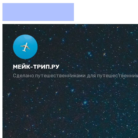
Алушта:
МЕЙК-ТРИП.РУ
Автор:
Юлия Козл
Сделано путешественниками для путешественни
Для всех, кто меч
об Алуште. Узнайт
туристы о море, пл
Суточно.