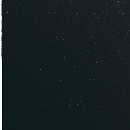
Массив Демерджи ряд
заволакивает туман.
Дорого ли
Цены на жилье в Ал
2 000 ₽ в сутки за