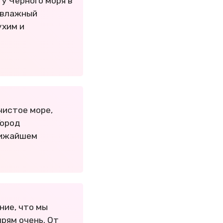
гу Черного моря в
 влажный
ухим и
чистое море,
Город
ближайшем
ние, что мы
прям очень. От