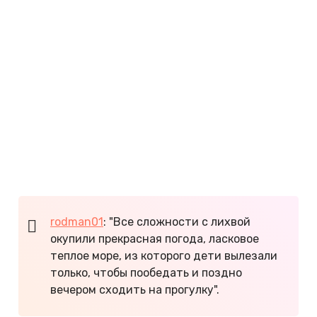
местный климат влияют два моря и ветры,
которые дуют с Крымских гор и Кавказа. По
отзывам туристов, зима в Керчи мягкая, но
ветреная. Особенно капризной бывает погода в
феврале.
Пляжный сезон начинается в середине мая и
длится до первых чисел октября. Хотите
захватить самые высокие температуры и
максимально прогретое море, приезжайте в июле,
августе или сентябре!
rodman01
: "Все сложности с лихвой
окупили прекрасная погода, ласковое
теплое море, из которого дети вылезали
только, чтобы пообедать и поздно
вечером сходить на прогулку".