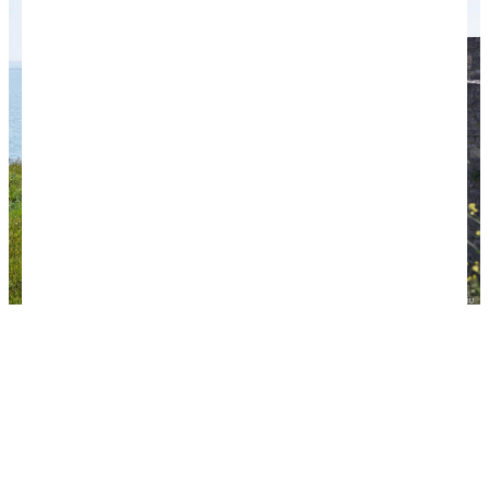
Крепость Еникале — красивая и совсем не
посещаемая туристами.
Когда лучше ехать
Керчь находится на самом востоке Крыма. На