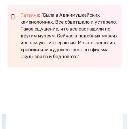
Татьяна
: "Была в Аджимушкайских
каменоломнях. Все обветшало и устарело.
Такое ощущение, что все растащили по
другим музеям. Сейчас в подобных музеях
используют интерактив. Можно кадры из
хроники или художественного фильма.
Скудновато и бедновато".
6 страшно скучных мест в Крыму
Интересные места в Крыму
Самые красивые места на Черном море