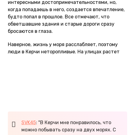
интересными достопримечательностями, но,
когда попадаешь в него, создается впечатление,
будто попал в прошлое. Все отмечают, что
обветшавшие здания и старые дороги сразу
бросаются в глаза.
Наверное, жизнь у моря расслабляет, поэтому
люди в Керчи неторопливые. На улицах растет
много грецких орехов. Созревшие плоды падают
на землю, и их никто не собирает.
В районе частного сектора очень много собак,
которые охраняют дома и лают на каждого
прохожего — гулять по вечерам совсем
некомфортно!
SVK45
: "В Керчи мне понравилось, что
можно побывать сразу на двух морях. С