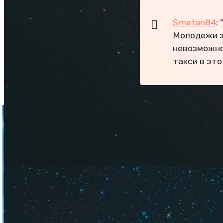
Smetan84
:
Молодежи з
невозможно
такси в это