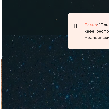
Посмотрите,
сколь
Елена
: "Па
кафе, ресто
медицински