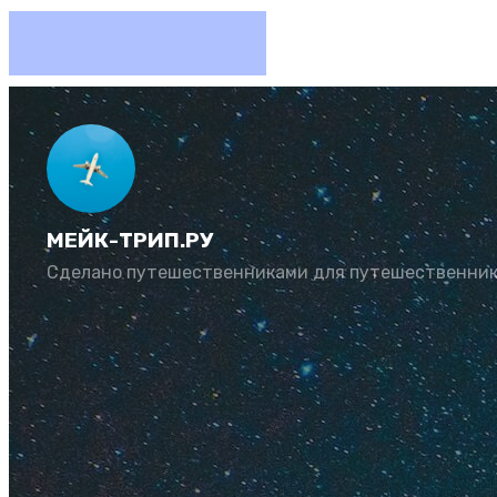
Любимов
МЕЙК-ТРИП.РУ
Автор:
Юлия Козл
Сделано путешественниками для путешественни
Поселок с теплым 
Посмотрите отзывы
курорте летом 202
Суточно
—