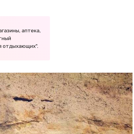
агазины, аптека,
атный
я отдыхающих".