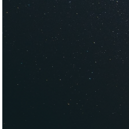
Дорого л
Некоторые турист
Большинство курор
По отзывам, цены н
двоих просят 2000
рублей.
Шезлонги на пляже 
рублей с 8:00 до 20
рублей за 10 минут
Из-за санкций в Кр
есть. Ищите отели
на Авито и подобн
с реальными фото и