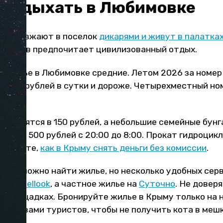
и отдыхать в Любимовке
ы приезжают в поселок
дикарями и живут в палатка
тников предпочитает цивилизованный отдых.
а жилье в Любимовке средние. Летом 2026 за номер
-3500 рублей в сутки и дороже. Четырехместный но
обходятся в 150 рублей, а небольшие семейные бунг
:00 и в 500 рублей с 20:00 до 8:00. Прокат гидроцик
. Узнайте,
как в Крыму снять деньги без комиссии
.
ыму сложно найти жилье, но несколько удобных сер
 на
Hotellook
, а частное жилье на
Суточно
. Не довер
ых площадках. Бронируйте жилье в Крыму только на
 отзывами туристов, чтобы не получить кота в мешк