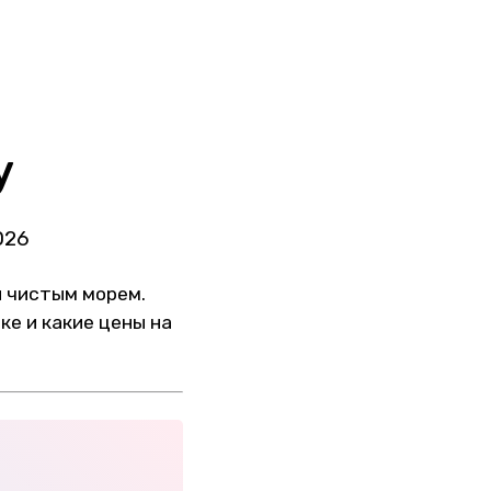
у
026
 чистым морем.
е и какие цены на