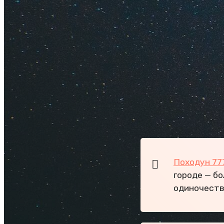
Впечатле
В Любимовке нет н
Севастополя
застр
пляже растет камы
Отзывы об отдыхе 
неустроенность, а
у Любимовки есть 
пляж, до которого 
Походун 77
городе — бо
одиночеств