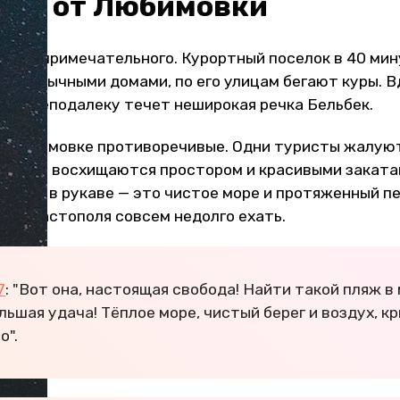
ния от Любимовки
ичего примечательного. Курортный поселок в 40 мин
оен обычными домами, по его улицам бегают куры. В
ш, а неподалеку течет неширокая речка Бельбек.
в Любимовке противоречивые. Одни туристы жалуют
 другие восхищаются простором и красивыми заката
козырь в рукаве — это чистое море и протяженный п
из Севастополя совсем недолго ехать.
7
: "Вот она, настоящая свобода! Найти такой пляж 
льшая удача! Тёплое море, чистый берег и воздух, кр
о".