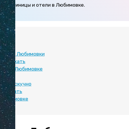
— гостиницы и отели в Любимовке.
:
ния от Любимовки
и отдыхать
ляжи в Любимовке
детьми
о или скучно
чше ехать
 Любимовке