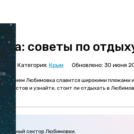
ка: советы по отдых
ова
Категория:
Крым
Обновлено: 30 июня 2
ков
названием Любимовка славится широкими пляжами и
 туристов и узнайте, стоит ли отдыхать в Любимовк
6.
 частный сектор Любимовки.