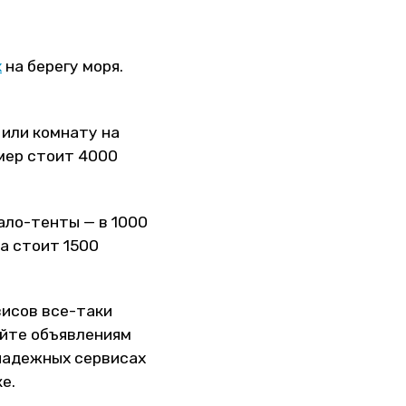
х
на берегу моря.
 или комнату на
мер стоит 4000
ало-тенты — в 1000
ла стоит 1500
висов все-таки
яйте объявлениям
 надежных сервисах
е.