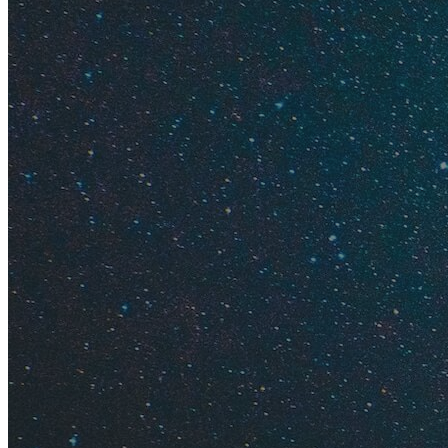
Hotellook
Содержание
Впечатле
Дорого л
Море и п
Отдых с 
Интересн
Когда лу
Отзывы о