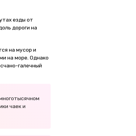
утах езды от
доль дороги на
ся на мусор и
ми на море. Однако
есчано-галечный
в многотысячном
ики чаек и