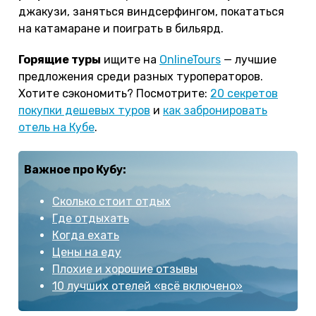
джакузи, заняться виндсерфингом, покататься
на катамаране и поиграть в бильярд.
Горящие туры
ищите на
OnlineTours
— лучшие
предложения среди разных туроператоров.
Хотите сэкономить? Посмотрите:
20 секретов
покупки дешевых туров
и
как забронировать
отель на Кубе
.
Важное про Кубу:
Сколько стоит отдых
Где отдыхать
Когда ехать
Цены на еду
Плохие и хорошие отзывы
10 лучших отелей «всё включено»