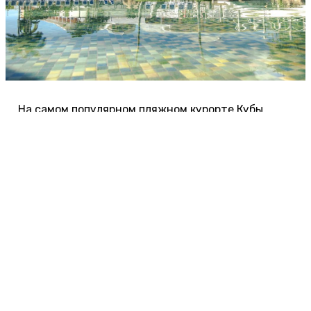
На самом популярном пляжном курорте Кубы
почти везде принимают туристов по системе
«всё включено». Рассказываем о лучших отелях
Варадеро 4-5 звезд. Узнайте, какая средняя цена
тура на двоих на 10 дней, если вылетать из
Москвы.
Условия въезда.
Без визы до 90 дней. В течение
48 часов до вылета нужно заполнить
онлайн-
форму
. Полученный QR-код покажите при
регистрации на рейс или по прилете.