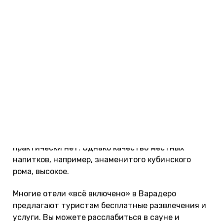
чему мы привыкли в Турции, Египте, на Кипре или
в Доминикане. Концепция «всё включено» в
Варадеро действует не в определенные часы, а
круглосуточно.
Отели 4-5 звезд предлагают гостям трехразовое
питание, закуски и несколько бесплатных
посещений ресторанов а-ля-карт. Из-за
политических особенностей на Кубе гораздо
меньше импортных продуктов, чем в других
странах Карибского бассейна. Спрайта, кока-
колы и алкоголя мировых брендов здесь
практически нет. Однако качество местных
напитков, например, знаменитого кубинского
рома, высокое.
Многие отели «всё включено» в Варадеро
предлагают туристам бесплатные развлечения и
услуги. Вы можете расслабиться в сауне и