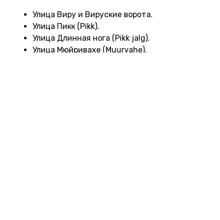
Улица Виру и Вируские ворота.
Улица Пикк (Pikk).
Улица Длинная нога (Pikk jalg).
Улица Мюйривахе (Muurvahe).
Улица Лай (Lai).
Улица Verine — самая узкая в городе.
Улицы Gumnaasiumi, Kooli и Laboratooriumi
вдоль крепостной стены.
Улица Бёрзи-Кайк (Börsi käik) —
своеобразная машина времени. На
тротуарных плитках отмечены
исторические даты.
Пассаж Святой Екатерины — Katariina Käik.
Очаровательная средневековая улочка с
мастерскими.
Наш фаворит — улица Aida. Там вы увидите
средневековое здание театра и летнюю
сцену. Очень живописно! Сама улица тоже