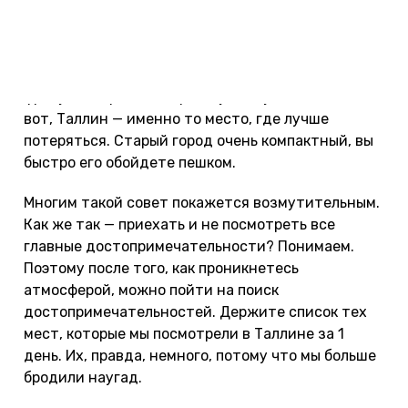
потерял своего средневекового духа. Для начала
лучше всего просто гулять и заглядывать в тихие
кривые улочки и маленькие дворы — без привязки
к достопримечательностям. Знаете эту избитую
фразу "потеряйтесь среди узких улочек"? Так
вот, Таллин — именно то место, где лучше
потеряться. Старый город очень компактный, вы
быстро его обойдете пешком.
Многим такой совет покажется возмутительным.
Как же так — приехать и не посмотреть все
главные достопримечательности? Понимаем.
Поэтому после того, как проникнетесь
атмосферой, можно пойти на поиск
достопримечательностей. Держите список тех
мест, которые мы посмотрели в Таллине за 1
день. Их, правда, немного, потому что мы больше
бродили наугад.