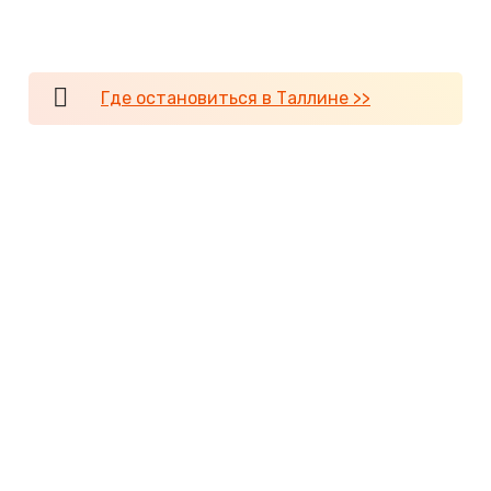
выглядит средневековой. Особенно хороша
вечером, при свете фонарей.
Где остановиться в Таллине >>