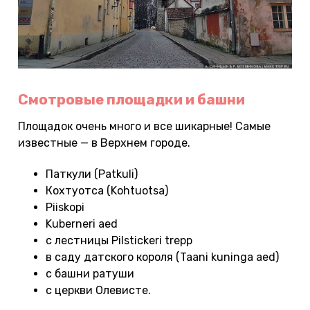
Смотровые площадки и башни
Площадок очень много и все шикарные! Самые
известные — в Верхнем городе.
Паткули (Patkuli)
Кохтуотса (Kohtuotsa)
Piiskopi
Kuberneri aed
с лестницы Pilstickeri trepp
в саду датского короля (Taani kuninga aed)
с башни ратуши
с церкви Олевисте.