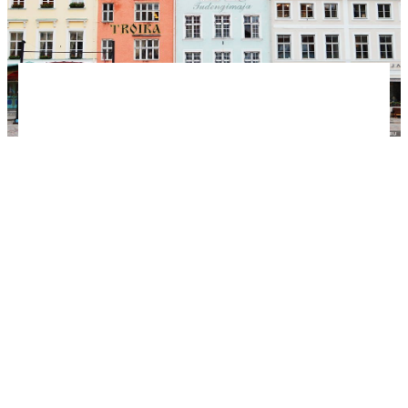
Мы съездили в Таллин и собрали основные цены.
Узнайте, сколько стоит еда в кафе и продукты
питания в магазинах, отели в Старом городе,
транспорт и билеты на автобус и поезд из
Санкт-Петербурга и Москвы.
Эстония — благополучная европейская страна с
высоким уровнем жизни, поэтому не следует
полагать, что цены здесь низкие. Они обычные
европейские. Давайте разберемся с ценами в