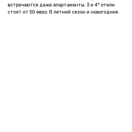
встречаются даже апартаменты. 3 и 4* отели
стоят от 50 евро. В летний сезон и новогодние
праздники цены повышаются.
НАЙТИ ОТЕЛЬ →
Отели советуем бронировать заранее, даже
если вы едете не в сезон — туристов, поверьте,
даже в это время много. Мы забронировали за
месяц до поездки. Искать жилье лучше на
сервисе
Roomguru.ru
— там вы найдете лучшую
цену.
Цены на экскурсии в Таллине
Ищите интересные экскурсии
на
сайте
Tripster
. Индивидуальные и групповые, без
толп туристов и на русском языке.