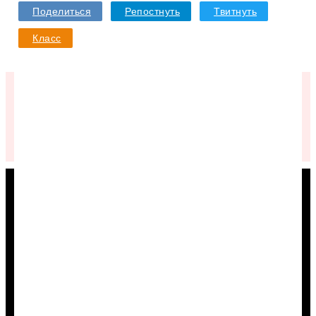
Поделиться
Репостнуть
Твитнуть
Класс
Подписывайтесь в VK
КАК КУПИТЬ ДЕШЕВЛЕ
Туры
Авиабилеты
Отели
Круизы