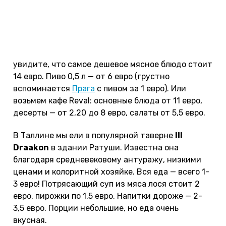
не так. Давайте посмотрим, какие цены в Таллине
на еду в 2022 году.
Вообще цены на еду не радуют, особенно в
Старом Таллине. Если заглянете в Old Hansa, то
увидите, что самое дешевое мясное блюдо стоит
14 евро. Пиво 0,5 л — от 6 евро (грустно
вспоминается
Прага
с пивом за 1 евро). Или
возьмем кафе Reval: основные блюда от 11 евро,
десерты — от 2,20 до 8 евро, салаты от 5,5 евро.
В Таллине мы ели в популярной таверне
III
Draakon
в здании Ратуши. Известна она
благодаря средневековому антуражу, низкими
ценами и колоритной хозяйке. Вся еда — всего 1-
3 евро! Потрясающий суп из мяса лося стоит 2
евро, пирожки по 1,5 евро. Напитки дороже — 2-
3,5 евро. Порции небольшие, но еда очень
вкусная.