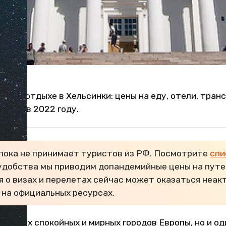
я об отдыхе в Хельсинки: цены на еду, отели, транс
ости в 2022 году.
пока не принимает туристов из РФ. Посмотрите
спи
 удобства мы приводим допандемийные цены на путе
 о визах и перелетах сейчас может оказаться неак
 на официальных ресурсах.
з самых спокойных и мирных городов Европы, но и од