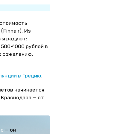
 стоимость
Finnair). Из
ны радуют:
 500-1000 рублей в
к сожалению,
ляндии в Грецию
.
летов начинается
я Краснодара — от
лс
— он