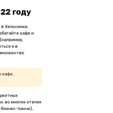
022 году
 в Хельсинки,
збегайте кафе и
(например,
ться и в
е множество
 кафе,
юджетных
и, во многих отелях
 бизнес-ланчи),