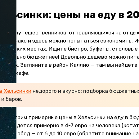
ельсинки: цены на еду в 2
имут у путешественников, отправляющихся на отдых
ег, однако и здесь можно попытаться сэкономить. И
стических местах. Ищите бистро, буфеты, столовые 
начительно бюджетнее! Довольно дешево можно пита
бабных. Загляните в район Каллио — там вы найдет
рогих кафе.
 в Хельсинки
недорого и вкусно: подборка бюджетных
и баров.
рассмотрим примерные цены в Хельсинки на еду в б
к обойдется примерно в 4-7 евро на человека (кстат
ость), обед — от 6 до 10 евро (обратите внимание на