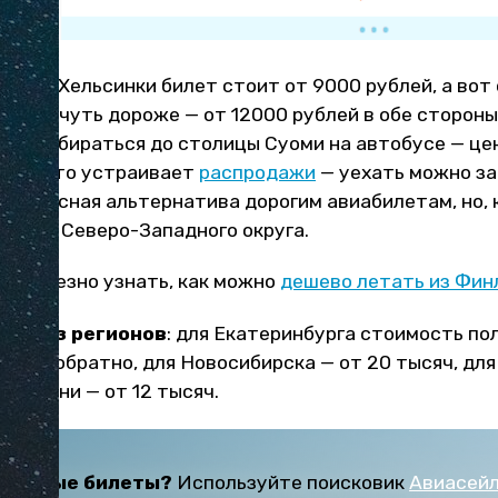
урга
в Хельсинки билет стоит от 9000 рублей, а вот
йсом чуть дороже — от 12000 рублей в обе стороны (
его добираться до столицы Суоми на автобусе — це
ess часто устраивает
распродажи
— уехать можно за
прекрасная альтернатива дорогим авиабилетам, но, 
телям Северо-Западного округа.
ет полезно узнать, как можно
дешево летать из Фин
теть
из регионов
: для Екатеринбурга стоимость по
 туда-обратно, для Новосибирска — от 20 тысяч, дл
я Казани — от 12 тысяч.
дешевые билеты?
Используйте поисковик
Авиасей