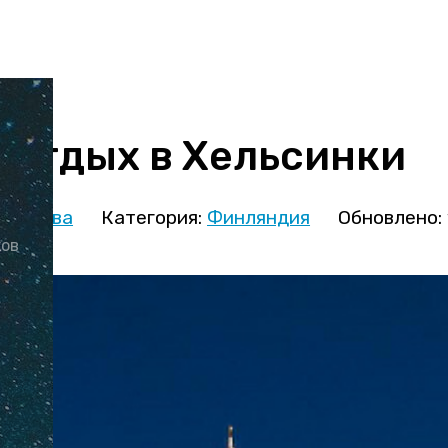
 отдых в Хельсинки
кминова
Категория:
Финляндия
Обновлено: 
ков