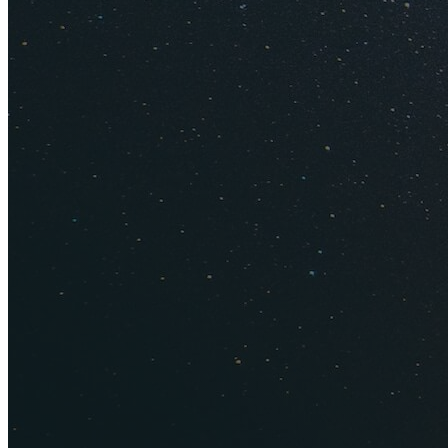
сравнивает ц
правильно ис
Сколько ст
Петербурга
Добраться из Петер
сторону для вагоно
покупки — как мини
Как полу
Поездка 