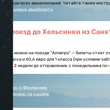
ены среди всех авиакомпаний. Читайте также инстр
кать дешевые авиабилеты
.
оит поезд до Хельсинки из Санк
бурга можно на поезде "Аллегро" — билеты стоят от
в 2 класса и 60,6 евро для 1 класса (при условии за
мум за 2 недели до отправления, с понедельника по 
чить визу в Финляндию
в Финляндию на машине