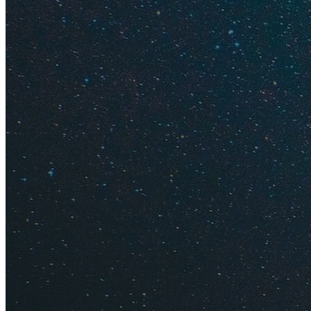
Из Санкт-Петерб
перелета прямым ре
Питера дешевле вс
компания Lux Expr
одну сторону! Это 
доступная лишь жи
Возможно, вам буд
Гораздо дороже ле
от 15 тысяч рублей
17 тысяч рублей, дл
Где искать 