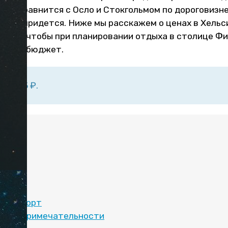
он не сравнится с Осло и Стокгольмом по дороговизне
сту придется. Ниже мы расскажем о ценах в Хельси
 году, чтобы при планировании отдыха в столице Ф
елить бюджет.
о ≈ 85 ₽.
:
билеты
еду
отели
транспорт
достопримечательности