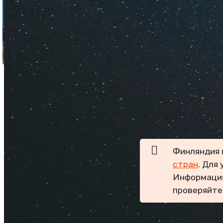
Полезная информаци
достопримечательн
Финляндия 
стран
. Для
Информация
проверяйте
Хельсинки — один и