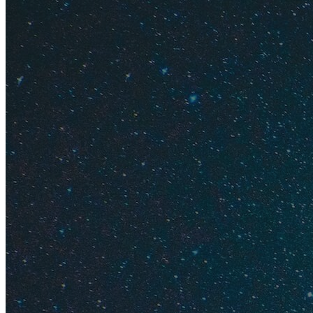
Сколько с
Билет
из Москвы
в
слетать предлагает
начинается от 1100