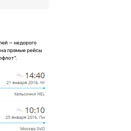
лей — недорого
в на прямые рейсы
офлот".