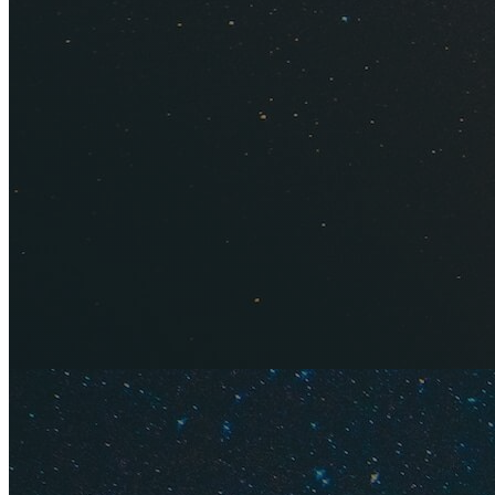
дорогих. Конечно, 
раскошелиться тури
и транспорт в 2022
правильно распред
Курс валют: 1 евр
Содержание
Цены на 
Цены на 
Цены на 
Цены на 
Цены на 