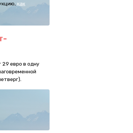
укцию,
как
т-
 29 евро в одну
благовременной
четверг).