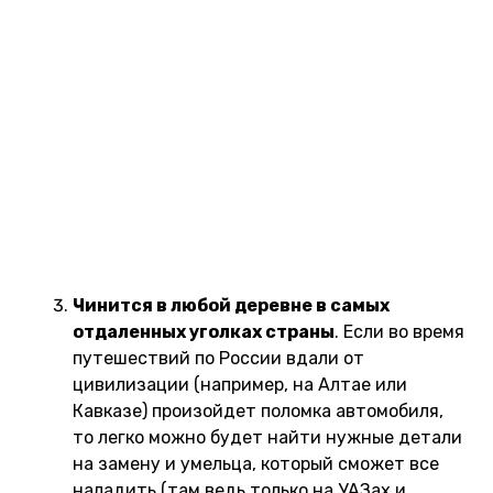
Вместительность
. Сколько бы у вас не было
экипировки, личных вещей, техники для
съемки и работы, запасов провизии и воды –
все это прекрасно уместится в багажнике и
салоне автомобиля. Еще один бонус: в
салоне при сложенных задних сидениях
могут спать два человека (я сделал простую
конструкцию из фанеры в виде фальш-пола,
а сверху постелил ватный матрас – постель
готова). Так что УАЗ "Патриот" — это
практически дом на колесах.
Чинится в любой деревне в самых
отдаленных уголках страны
. Если во время
путешествий по России вдали от
цивилизации (например, на Алтае или
Кавказе) произойдет поломка автомобиля,
то легко можно будет найти нужные детали
на замену и умельца, который сможет все
наладить (там ведь только на УАЗах и