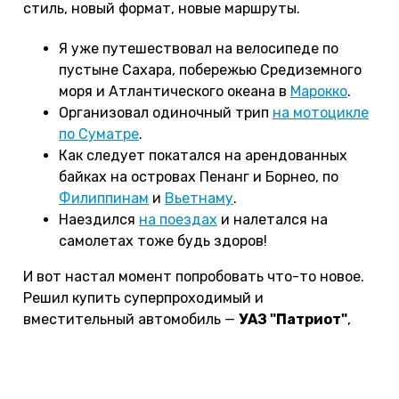
стиль, новый формат, новые маршруты.
Я уже путешествовал на велосипеде по
пустыне Сахара, побережью Средиземного
моря и Атлантического океана в
Марокко
.
Организовал одиночный трип
на мотоцикле
по Суматре
.
Как следует покатался на арендованных
байках на островах Пенанг и Борнео, по
Филиппинам
и
Вьетнаму
.
Наездился
на поездах
и налетался на
самолетах тоже будь здоров!
И вот настал момент попробовать что-то новое.
Решил купить суперпроходимый и
вместительный автомобиль —
УАЗ "Патриот"
,
чтобы с ним открыть для себя новый стиль
путешествий. Мой первый автомобиль, впервые
за рулем. Потренировался три месяца, катаясь по