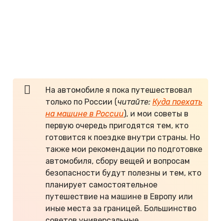
ближайшим окрестностям, экипировал машину,
купил все необходимое туристическое
снаряжение — и вот в первый день осени 2016
года я сел за руль и отправился в дорогу длиной
несколько тысяч километров, чтобы увидеть
Кавказ.
На автомобиле я пока путешествовал
только по России (
читайте:
Куда поехать
на машине в России
), и мои советы в
первую очередь пригодятся тем, кто
готовится к поездке внутри страны. Но
также мои рекомендации по подготовке
автомобиля, сбору вещей и вопросам
безопасности будут полезны и тем, кто
планирует самостоятельное
путешествие на машине в Европу или
иные места за границей. Большинство
советов универсальные.