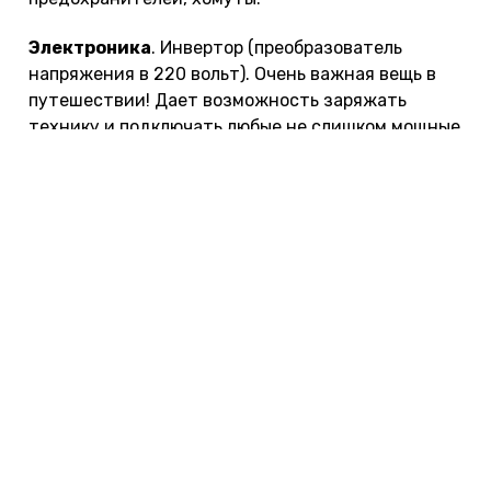
Электроника
. Инвертор (преобразователь
напряжения в 220 вольт). Очень важная вещь в
путешествии! Дает возможность заряжать
технику и подключать любые не слишком мощные
электроприборы. Захватите и запасные
предохранители к нему. Также очень пригодятся:
навигатор, видеорегистратор, антирадар,
телефоны с GPS,
полезными приложениями для
путешествий
и картами (OSM, Яндекс, Google).
Прочая электроника: ноутбук, фотоаппарат,
плеер, usb-колонки (с ними удобно смотреть кино
по вечерам, слушать музыку в номере гостиницы).
Сим-карты разных (лучше всех) операторов.
Походный быт.
Влажные салфетки, бумажные
салфетки, дождевик, спальники, палатка, коврики
туристические, простыня, подушки, наволочки,
полотенца, плед, мешки для мусора, стулья