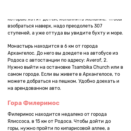
хранится икона Девы Марии. По легендам, она
творит чудеса и помогает бездетным супругам,
которые хотят детей, исполнить желание. Чтобы
взобраться наверх, надо преодолеть 307
ступеней, а уже оттуда вы увидите бухту и море.
Монастырь находится в 6 км от города
Архангелос. До него вы доедете на автобусе из
Родоса с автостанции по адресу: Averof, 2.
Нужно выйти на остановке Tsambika Church или в
самом городе. Если вы живете в Архангелосе, то
можете добраться на пешком. Удобно доехать и
на арендованном авто.
Гора Филеримос
Филеримос находится недалеко от города
Ялиссоса, в 15 км от Родоса. Чтобы дойти до
горы, нужно пройти по кипарисовой аллее, а