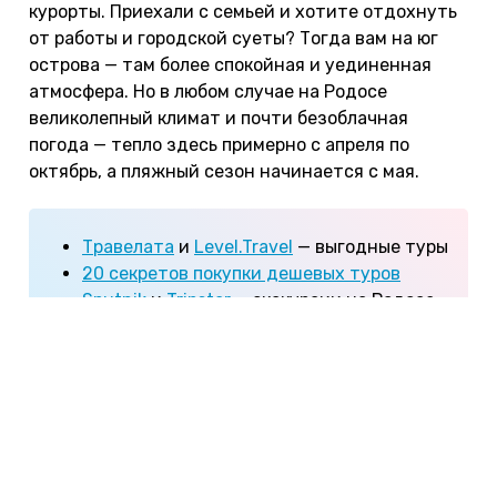
курорты. Приехали с семьей и хотите отдохнуть
от работы и городской суеты? Тогда вам на юг
острова — там более спокойная и уединенная
атмосфера. Но в любом случае на Родосе
великолепный климат и почти безоблачная
погода — тепло здесь примерно с апреля по
октябрь, а пляжный сезон начинается с мая.
Травелата
и
Level.Travel
— выгодные туры
20 секретов покупки дешевых туров
Sputnik
и
Tripster
— экскурсии на Родосе
на русском языке
Содержание:
Посмотреть на карте
Смотровые площадки