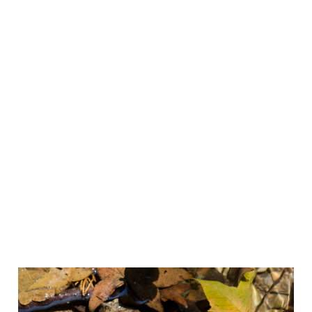
обезьянами, кенгуру и другими животными.
Отправиться в Долину бабочек можно на
автобусе от центральной автостанции города
Родоса до станции "Батерфляйс", путь займет
примерно полчаса.
Почитайте о
лучших отелях Родоса
.