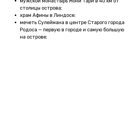
мужской монастырь Мони Тари в 40 км от
столицы острова;
храм Афины в Линдосе;
мечеть Сулеймана в центре Старого города
Родоса — первую в городе и самую большую
на острове;
синагогу Кахаль-Шалом в еврейском
квартале Родоса — самую старую в Греции.
Если хотите целенаправленно посвятить день
изучению православных святынь, то можете
забронировать экскурсию
и увидеть сразу
несколько храмов.
Советуем съездить на соседний остров Сими —
туда можно уехать на пароме из порта Родоса
или
взять экскурсию
и отправиться на целый
день. Там есть таверны, клубы, магазины, а еще
можно увидеть руины крепости Кастро, если
забраться на вершину, преодолев 500 ступеней.