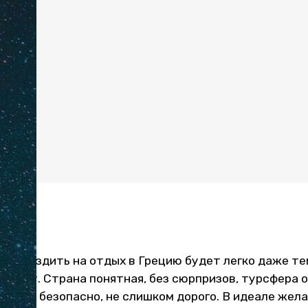
уры
ать
хать
ние
т
вто
и
но?
о съездить на отдых в Грецию будет легко даже те
раницу. Страна понятная, без сюрпризов, турсфера 
ьные, безопасно, не слишком дорого. В идеале жел