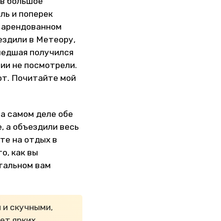
 в большое
ль и поперек
 арендованном
ездили в Метеору,
шедшая получился
ции не посмотрели.
от. Почитайте мой
На самом деле обе
, а объездили весь
те на отдых в
о, как вы
стальном вам
 и скучными,
ет ярких