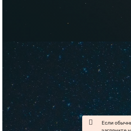
Мы ездили в Греци
самостоятельное пу
изучили Афины
, на
авто, а затем отпр
посмотрели Салони
программа! Хотя, н
Страна совершенно
философский отче
Ну и как вы думает
были хороши. Приех
остров и прекрасно
Грецию (по туру ил
организуете свой д
помогут наши
путе
Если обычн
загляните 