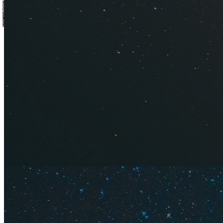
Советы из нашего о
будет легко!
Условия въезда.
Г
Небо закрыто для 
Содержание
Это слож
Самостоя
Виза