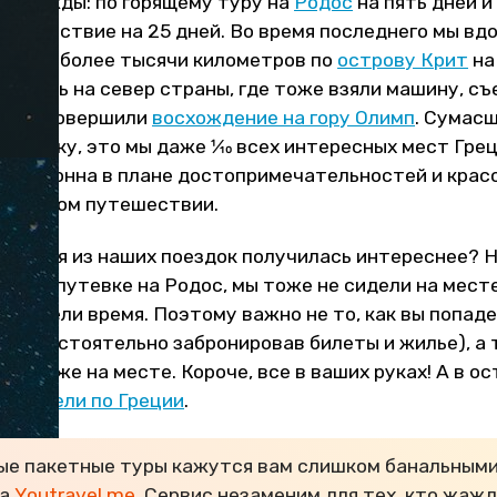
ю дважды: по горящему туру на
Родос
на пять дней и
тешествие на 25 дней. Во время последнего мы вдо
катали более тысячи километров по
острову Крит
на
авились на север страны, где тоже взяли машину, съ
ки и совершили
восхождение на гору Олимп
. Сумас
авскидку, это мы даже 1⁄10 всех интересных мест Гре
 бездонна в плане достопримечательностей и крас
т
об этом путешествии.
е, какая из наших поездок получилась интереснее? 
ав по путевке на Родос, мы тоже не сидели на месте
 провели время. Поэтому важно не то, как вы попаде
и самостоятельно забронировав билеты и жилье), а т
осуг уже на месте. Короче, все в ваших руках! А в о
водители по Греции
.
ые пакетные туры кажутся вам слишком банальными
на
Youtravel.me
. Сервис незаменим для тех, кто жажд