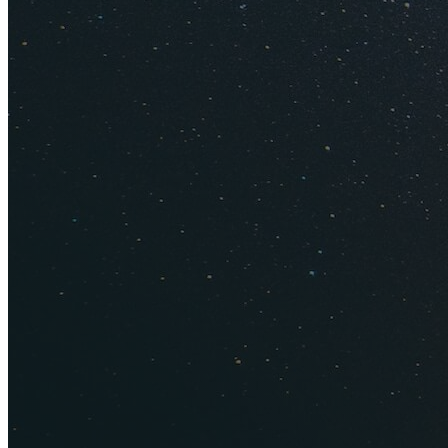
Самостоятельно съезд
я на Плато муз на го
Самостоят