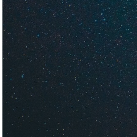
бы начальный урове
Впрочем, тысячи н
при полном незнани
Узнайте
правила в