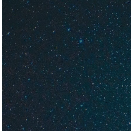
Авиа и т
Когда ех
Где отды
Прожива
Еда
Транспор
Паромы
Аренда а
Экскурси
Это слож
Нет, самостоятельн
решил поехать за г
люди доброжелател