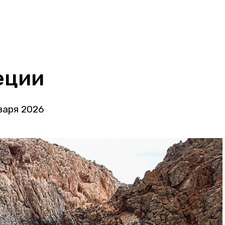
еции
варя 2026