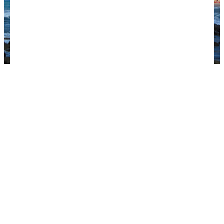
Благодаря большому кафедральному храму и
высокой скале, пейзаж курорта приобретает
открыточный вид. Фото: wilks72 /
Depositphotos.com.
Отдых с детьми
Туристы, которые приезжают на Сицилию с
детьми, оставляют много положительных
отзывов о Чефалу. Кроме пляжного отдыха и
прогулок по курорту, всем нравится уютный
аквапарк Acqua Verde. Здесь есть специальная
детская зона, где малышей развлекают