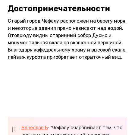
Достопримечательности
Старый город Чефалу расположен на берегу моря,
и некоторые здания прямо нависают над водой.
Отовсюду видны старинный собор Дуомо и
монументальная скала со скошенной вершиной.
Благодаря кафедральному храму и высокой скале,
пейзаж курорта приобретает открыточный вид.
Во время отдыха в Чефалу на Сицилии туристы
посещают руины античного храма Дианы,
средневековую прачечную и музей Мадралиска.
Любители активного отдыха путешествуют по
окрестностям курорта на лошадях и
квадроциклах.
Вячеслав Б
: "Чефалу очаровывает тем, что
состоит из старых зданий, узеньких