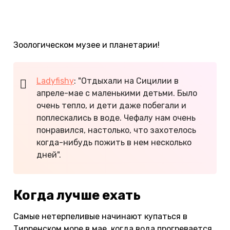
аниматоры. В часе езды от Чефалу находится
столица острова — Палермо. Побывайте в
сказочно красивом заповеднике Parco d’Orleans,
Зоологическом музее и планетарии!
Ladyfishy
: "Отдыхали на Сицилии в
апреле-мае с маленькими детьми. Было
очень тепло, и дети даже побегали и
поплескались в воде. Чефалу нам очень
понравился, настолько, что захотелось
когда-нибудь пожить в нем несколько
дней".
Когда лучше ехать
Самые нетерпеливые начинают купаться в
Тирренском море в мае, когда вода прогревается