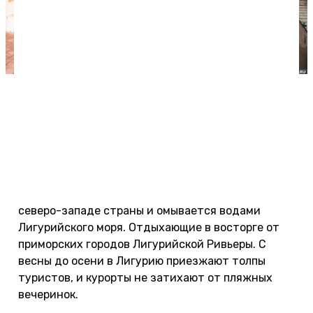
Практически все улицы исторического центра
Генуи очень узкие, взбирающиеся по склонам
возвышенностей.
Где отдыхать в Лигурии
Самый маленький регион Италии раскинулся на
северо-западе страны и омывается водами
Лигурийского моря. Отдыхающие в восторге от
приморских городов Лигурийской Ривьеры. С
весны до осени в Лигурию приезжают толпы
туристов, и курорты не затихают от пляжных
вечеринок.