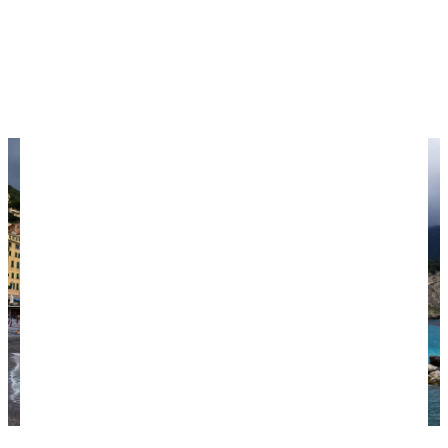
Пляж в Монтероссо-аль-Маре. Фото: Fabio
Santaniello Bruun / unsplash.com.