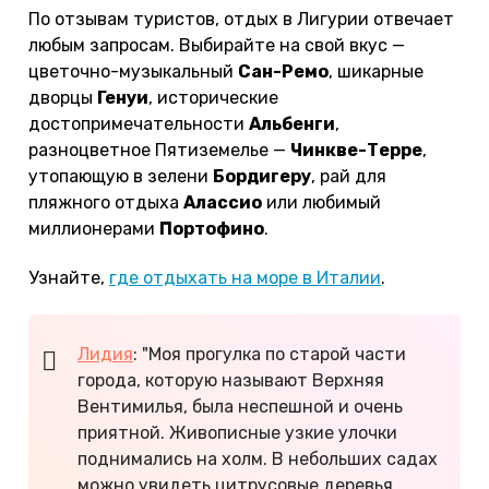
По отзывам туристов, отдых в Лигурии отвечает
любым запросам. Выбирайте на свой вкус —
цветочно-музыкальный
Сан-Ремо
, шикарные
дворцы
Генуи
, исторические
достопримечательности
Альбенги
,
разноцветное Пятиземелье —
Чинкве-Терре
,
утопающую в зелени
Бордигеру
, рай для
пляжного отдыха
Алассио
или любимый
миллионерами
Портофино
.
Узнайте,
где отдыхать на море в Италии
.
Лидия
: "Моя прогулка по старой части
города, которую называют Верхняя
Вентимилья, была неспешной и очень
приятной. Живописные узкие улочки
поднимались на холм. В небольших садах
можно увидеть цитрусовые деревья,