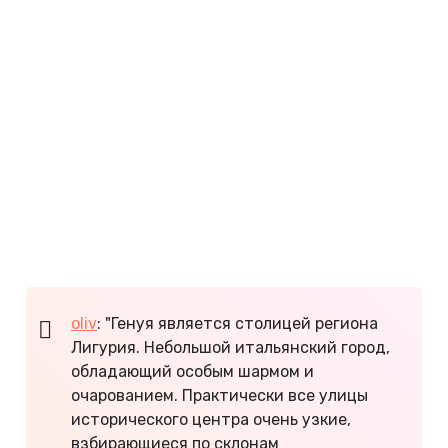
Впечатления от региона
Итальянская Лигурия — это море, скалы,
серпантины и средневековые постройки.
Наследница могущественной Генуэзской
республики влюбляет прекрасными
ландшафтами, историческими памятниками и
колоритными традициями. Живописные горные
деревни и города Лигурии позволяют понять
истинную красоту Италии.
oliv
: "Генуя является столицей региона
Лигурия. Небольшой итальянский город,
обладающий особым шармом и
очарованием. Практически все улицы
исторического центра очень узкие,
взбирающиеся по склонам