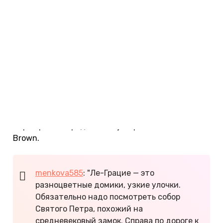
Камольи. Фото: Federico Tasin / unsplash.com.
Достопримечательности
Итальянский регион богат архитектурными
памятниками и музеями. В Лигурии находится 8
национальных парков, самый известный из
которых —
Чинкве-Терре
. В Генуе посетите Порт-
Атико, кафедральный собор и дом Христофора
Колумба, в Сан-Ремо — русскую церковь, а в
Портофино — средневековую крепость Castello
Brown.
menkova585
: "Ле-Грацие — это
разноцветные домики, узкие улочки.
Обязательно надо посмотреть собор
Святого Петра, похожий на
средневековый замок. Справа по дороге к