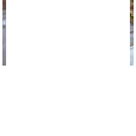
Плескавица. Фото: wikmedia.ru / Igor todorovski.
Что посмотреть
Ценители экскурсионного туризма чувствуют
себя в Которе как рыба в воде! На курорте много
исторических памятников — прекрасно
сохранившийся Старый город, крепостные стены,
дворцы знатных родов, католический собор