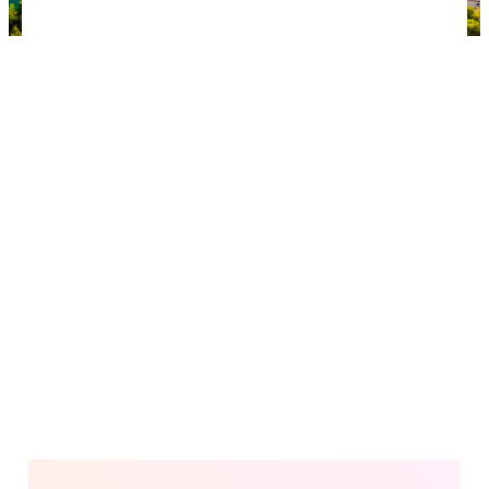
Историческая часть курорта охраняется ЮНЕСКО.
Фото: Smallredgirl / Depositphotos.com.
Впечатление туристов от
курорта
Днем туристы отдыхают на пляжах, купаются в
море, исследуют Старый город и ездят на
экскурсии, а по вечерам совершают променад по
набережной. В темное время суток в Которе
включают красивую подсветку, и город
становится очень оживленным. В ресторанах,
кафе и барах полно народа, отовсюду слышна
музыка и веселый смех.