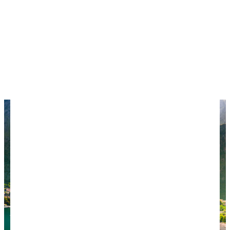
курорта охраняется ЮНЕСКО.
Много туристов привозят в Котор на автобусах и
круизных лайнерах, поэтому в порту можно
увидеть большие суда и дорогие яхты. Хотя
здесь любит отдыхать богатая публика, цены не
завышены.