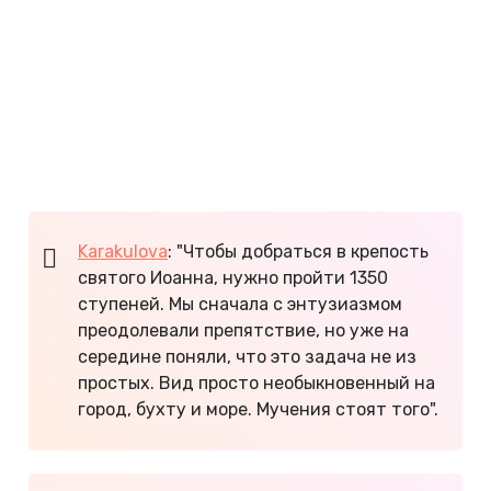
Святого Трифона, православная церковь Святого
Луки и цитадель Святого Иоанна.
По отзывам, из Котора популярны экскурсии в
черногорские каньоны, на Скадарское озеро, в
монастырь Остров, Дубровник, Албанию, Боснию
и Герцеговину, и рафтинг по реке Тара.
Karakulova
: "Чтобы добраться в крепость
святого Иоанна, нужно пройти 1350
ступеней. Мы сначала с энтузиазмом
преодолевали препятствие, но уже на
середине поняли, что это задача не из
простых. Вид просто необыкновенный на
город, бухту и море. Мучения стоят того".