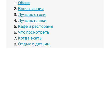
Облик
Впечатления
Лучшие отели
Лучшие пляжи
Кафе и рестораны
Что посмотреть
Когда ехать
Отдых с детьми
Стоит ли ехать
Облик курорта
Черногорцы называют уникальную Которскую
бухту "Бока Которска". Курортный город на берегу
залива безумного красив. Котор ведет свою
историю с античных времен, и за сотни лет он
впитал в себя культуру римлян, византийцев,
венецианцев и сербов. Историческая часть