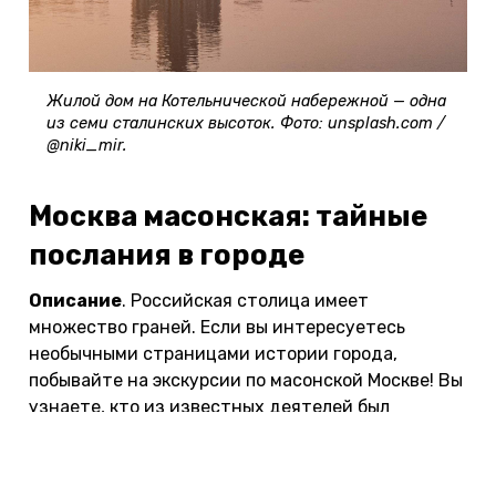
Жилой дом на Котельнической набережной — одна
из семи сталинских высоток. Фото: unsplash.com /
@niki_mir.
Москва масонская: тайные
послания в городе
Описание
. Российская столица имеет
множество граней. Если вы интересуетесь
необычными страницами истории города,
побывайте на экскурсии по масонской Москве! Вы
узнаете, кто из известных деятелей был
масоном, как масоны влияли на общественную и
политическую жизнь 18 века и где собирались
члены ордена.