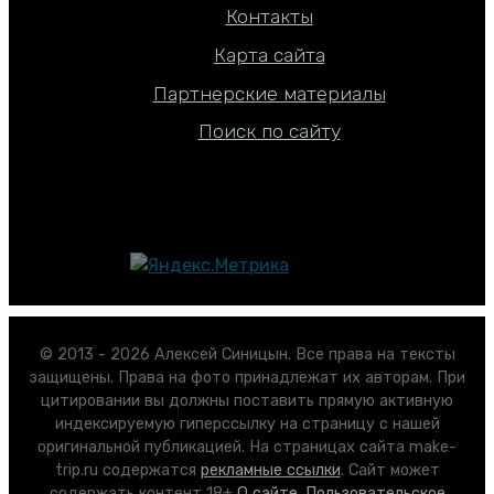
Контакты
Карта сайта
Партнерские материалы
Поиск по сайту
© 2013 - 2026 Алексей Синицын. Все права на тексты
защищены. Права на фото принадлежат их авторам. При
цитировании вы должны поставить прямую активную
индексируемую гиперссылку на страницу с нашей
оригинальной публикацией. На страницах сайта make-
trip.ru содержатся
рекламные ссылки
. Сайт может
содержать контент 18+
О сайте
.
Пользовательское