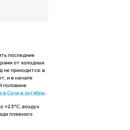
тить последние
орами от холодных
д не приходится: в
т, и в начале
й половине
е в Сочи в октябре
.
о +23°С, воздух
ради пляжного