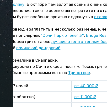
сную Поляну
. В октябре там золотая осень и очень 
 и развлечения, так что осенью вы потратите на от
маю, вам будет особенно приятно отдохнуть в
отеля
х 3-5 звезд и заплатить в несколько раз меньше, че
ример, в популярных
"Сочи Парк отеле" 3*
,
Bridge Res
ь" 4*
. Посмотрите также
лучшие отели с теплым ба
красный
сочинский дендрарий
.
хазию
.
ию адреналина в Скайпарке.
ные экскурсии по Сочи и окрестностям. Посмотрите,
 и необычные программы есть на
Трипстере
.
оих на 7 ночей
от 40 000 ₽
и (туда-обратно)
от 11 000 ₽