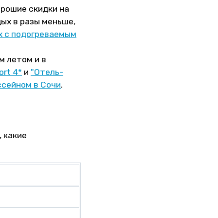
хорошие скидки на
дых в разы меньше,
х с подогреваемым
м летом и в
ort 4*
и
"Отель-
ссейном в Сочи
.
 какие