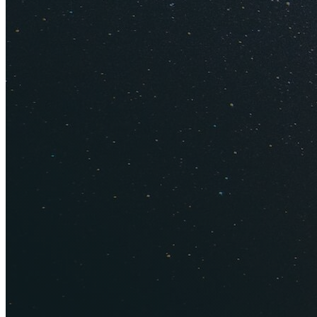
Посетить
Кра
отели, канатки
чем зимой. Ду
бассейном
.
Пожить в отеля
сентябре. Нап
замок Богатыр
Сходить в пре
Съездить в
Аб
Получить порц
Взять интерес
увлекательные
Туры в Сочи на дв
Авиабилеты в Соч