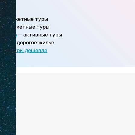
:
а
— пакетные туры
el
— пакетные туры
страна
— активные туры
ру
— недорогое жилье
пать туры дешевле
:
вье