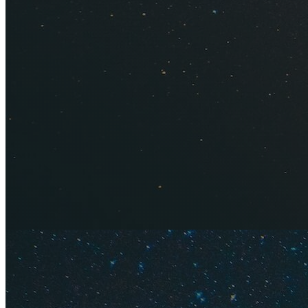
Идеи, куда отправи
больших и малых пу
скидки в классных 
Для путешествий по
внутреннего туриз
чаще всего — по
Кр
подходит даже для 
держится на уровне
Специально для вас
самостоятельно, та
перелета, при этом
питание на выбор —