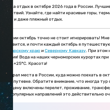
ться на отдых в октябре 2026 года в России. Лучши
тешествий. Узнайте, где найти красивые горы, терм
отелях и даже пляжный отдых.
 России октябрь точно не стоит игнорировать! Мне
ма нравится, и почти каждый октябрь я путешествую
аснодарскому краю
и
Северному Кавказу
. При этом
купания! Вода на наших черноморских курортах при
 +23...+25°С. Красота!
 я выбрал места в России, куда можно поехать в окт
к и по путевке. Обратите внимание, что иногда тур
 в его цену включены перелет, проживание, трансфе
 для популярных направлений это действительно оч