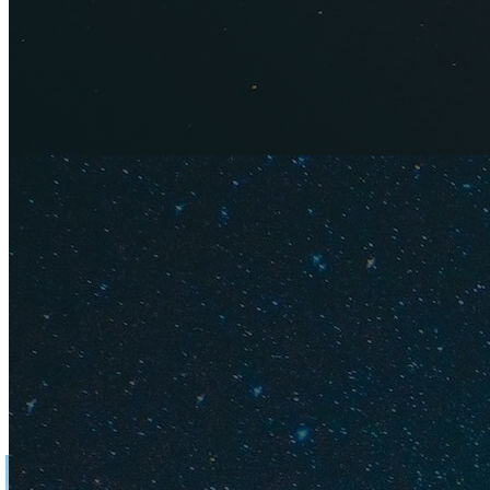
Отель 3* в Сочи
Аренда квартиры 
Интересное пр
Сколько 
Как отдо
Лучшие п
Недорого
20 класс
Где лучш