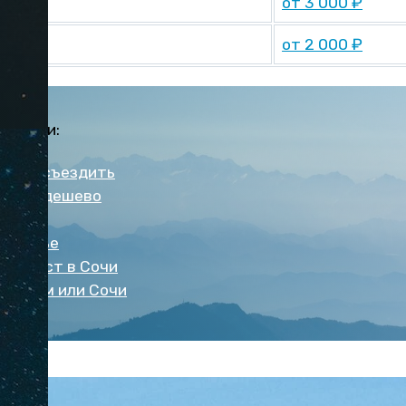
от 3 000 ₽
в Сочи
от 2 000 ₽
о Сочи:
стоит съездить
хнуть дешево
ляжи
е жилье
ных мест в Сочи
е: Крым или Сочи