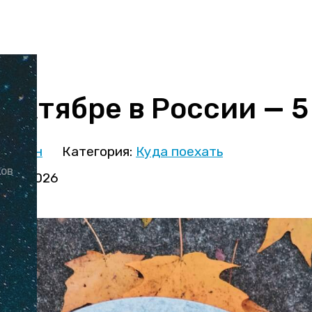
 октябре в России — 5
иницын
Категория:
Куда поехать
ков
варя 2026