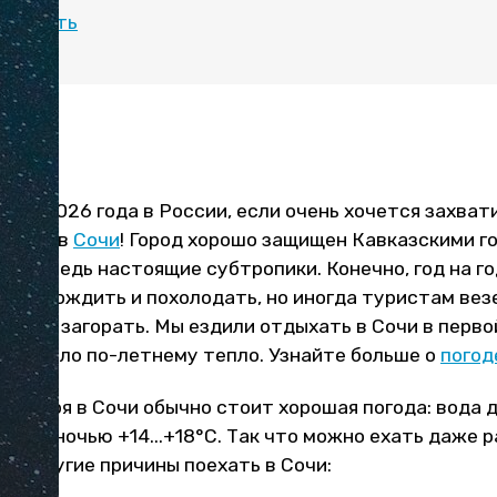
 поехать
ябре 2026 года в России, если очень хочется захва
нечно, в
Сочи
! Город хорошо защищен Кавказскими г
е это ведь настоящие субтропики. Конечно, год на го
о задождить и похолодать, но иногда туристам везе
ься и загорать. Мы ездили отдыхать в Сочи в перво
ло и было по-летнему тепло. Узнайте больше о
погод
октября в Сочи обычно стоит хорошая погода: вода д
воздух ночью +14...+18°С. Так что можно ехать даже 
ь и другие причины поехать в Сочи: