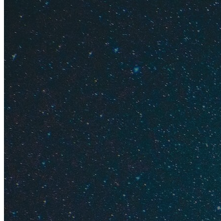
Здесь выгодно
Травелат
Level.Trav
Большая 
Суточно.
Как поку
Содержание
Сочи
Адыгея
Ялта
Кавказ
Подмоско