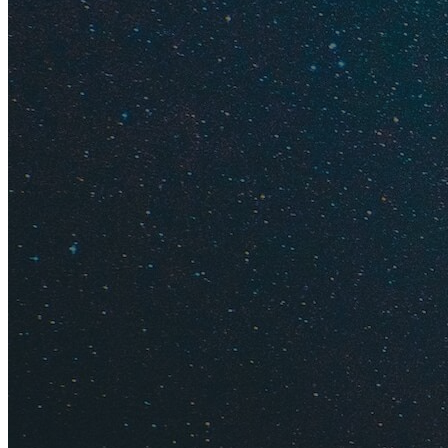
Куда еще
Сочи
Куда поехать в окт
теплые деньки? Ко
ветров, да и вообщ
октябре может резк
месяца можно купат
октября: нам повез
В первой половине 
днем +20...+23°С, 
отдыха! Однако ест