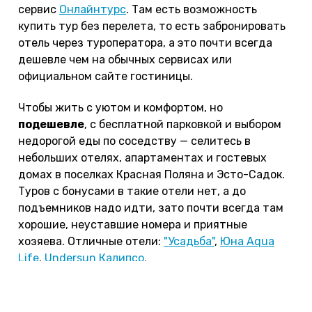
сервис
Онлайнтурс
. Там есть возможность
купить тур без перелета, то есть забронировать
отель через туроператора, а это почти всегда
дешевле чем на обычных сервисах или
официальном сайте гостиницы.
Чтобы жить с уютом и комфортом, но
подешевле
, с бесплатной парковкой и выбором
недорогой еды по соседству — селитесь в
небольших отелях, апартаментах и гостевых
домах в поселках Красная Поляна и Эсто-Садок.
Туров с бонусами в такие отели нет, а до
подъемников надо идти, зато почти всегда там
хорошие, неуставшие номера и приятные
хозяева. Отличные отели:
"Усадьба"
,
Юна Aqua
Life
,
Undersun Калипсо
.
Если хотите
пройти все треккинговые
маршруты
, например, на "Красной Поляне"