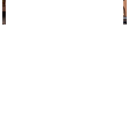
На курортах Красной Поляны всё симпатично,
нарядно, чисто, прилично и инфраструктура на
порядок выше многих туристических мест России,
но архитектура...
Что такое Красная Поляна
Непросто с ходу понять, о чем именно пишут в
интернете, когда упоминают Красную Поляну —
нужны контекст и детали. Организаторы
курортов не предусмотрели путаницу, которая
возникла с названиями сейчас. Чтобы
разобраться, что к чему, нужно знать, что у
Красной Поляны три значения: