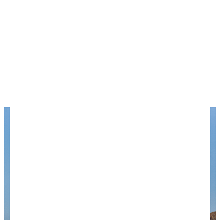
Кавказ, дам такой совет: начинайте свое
знакомство с Краснополянских гор и постепенно
переходите к более красивым местам.
Не считая этих нюансов, Красная Поляна —
отличное место, чтобы отдохнуть,
перезагрузиться и пополнить копилку
впечатлений.