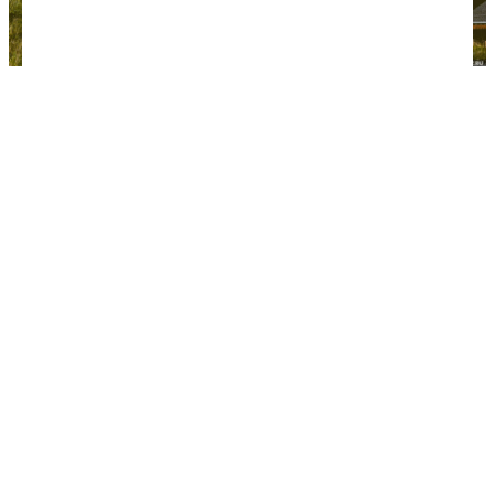
"Роза шале" очень приглянулись — красивые и
уютные домики в горах.
Как недорого отдохнуть
Цены на курортах Красной Поляны московские.
Тут ориентированы на состоятельных туристов,
поэтому всё очень достойно и довольно дорого.
Однако даже в Красной Поляне можно отдохнуть
вполне бюджетно, но с комфортом. Делюсь
простым рецептом.
Приезжайте летом и в межсезонье, когда цены
даже на
отели
4-5* нормальные. Сравните:
двухместный стандарт в
Radisson 5*
летом