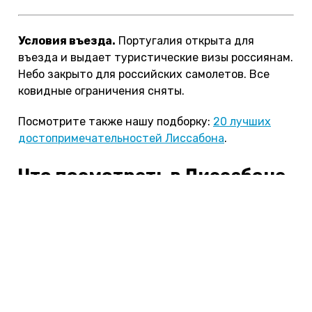
Условия въезда.
Португалия открыта для
въезда и выдает туристические визы россиянам.
Небо закрыто для российских самолетов. Все
ковидные ограничения сняты.
Посмотрите также нашу подборку:
20 лучших
достопримечательностей Лиссабона
.
Что посмотреть в Лиссабоне
за 1 день
Если вы приехали в Португалию впервые,
посвятите первый день знакомству с культовыми
достопримечательностями Лиссабона.
Просыпайтесь пораньше. Утром на улицах еще
мало народа, и вы сможете отправиться в