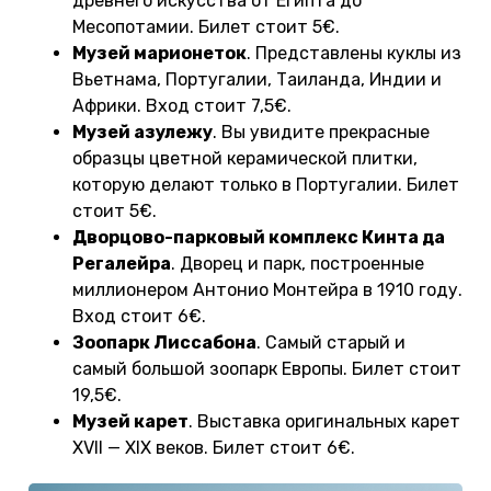
древнего искусства от Египта до
Месопотамии. Билет стоит 5€.
Музей марионеток
. Представлены куклы из
Вьетнама, Португалии, Таиланда, Индии и
Африки. Вход стоит 7,5€.
Музей азулежу
. Вы увидите прекрасные
образцы цветной керамической плитки,
которую делают только в Португалии. Билет
стоит 5€.
Дворцово-парковый комплекс Кинта да
Регалейра
. Дворец и парк, построенные
миллионером Антонио Монтейра в 1910 году.
Вход стоит 6€.
Зоопарк Лиссабона
. Самый старый и
самый большой зоопарк Европы. Билет стоит
19,5€.
Музей карет
. Выставка оригинальных карет
XVII — XIX веков. Билет стоит 6€.