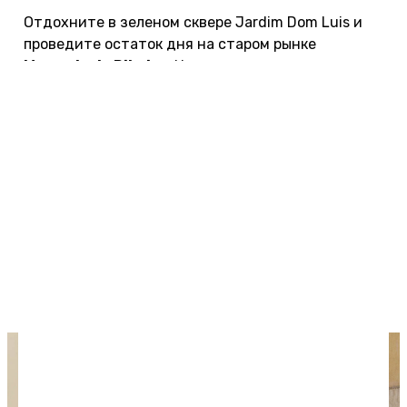
Отдохните в зеленом сквере Jardim Dom Luis и
проведите остаток дня на старом рынке
Mercado da Ribeira
. На первом этаже рынка
находится около 30 ресторанов и кафе, где
можно попробовать вкусные блюда
португальской кухни. Второй этаж используется
для публичных мероприятий и концертов.
Где лучший пляжный отдых в Португалии
Когда ехать отдыхать
Отзывы туристов о Португалии
Отдых на Азорских островах