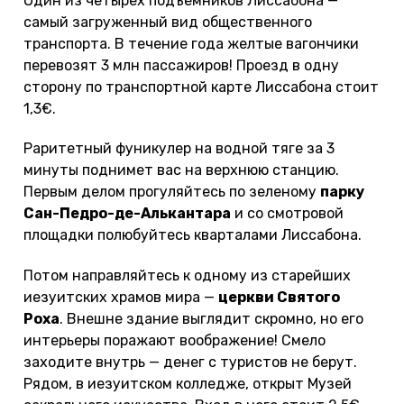
Один из четырех подъемников Лиссабона —
самый загруженный вид общественного
транспорта. В течение года желтые вагончики
перевозят 3 млн пассажиров! Проезд в одну
сторону по транспортной карте Лиссабона стоит
1,3€.
Раритетный фуникулер на водной тяге за 3
минуты поднимет вас на верхнюю станцию.
Первым делом прогуляйтесь по зеленому
парку
Сан-Педро-де-Алькантара
и со смотровой
площадки полюбуйтесь кварталами Лиссабона.
Потом направляйтесь к одному из старейших
иезуитских храмов мира —
церкви Святого
Роха
. Внешне здание выглядит скромно, но его
интерьеры поражают воображение! Смело
заходите внутрь — денег с туристов не берут.
Рядом, в иезуитском колледже, открыт Музей