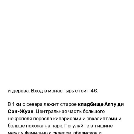
Рядом раскинулся прекрасный парк
Botto
Machado Garden
, который славится местами
для пикников и отличными видами на долину
реки Тежу. По вторникам и субботам в парке
работает большой блошиный рынок.
В 1 км от Пантеона находится большой
монастырь Сантос-о-Ново
, который был
построен в начале XVII века. Потратьте час
времени, чтобы увидеть живописный зеленый
двор, старинную церковь, скульптуры из мрамора
и дерева. Вход в монастырь стоит 4€.
В 1 км с севера лежит старое
кладбище Алту ди
Сан-Жуан
. Центральная часть большого
некрополя поросла кипарисами и эвкалиптами и
больше похожа на парк. Погуляйте в тишине
между фамильных склепов, обелисков и