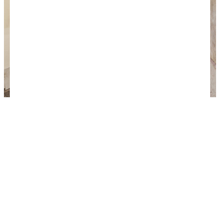
Фуникулер Бика поднимается по узкой улочке
старой части города. Открыт 28 июля 1892 года.
Фото: unsplash.com / @vali_s.
Что посмотреть в Лиссабоне
на 3 день
На третий день рекомендуем съездить в
Синтру
.
Колоритный португальский город лежит на