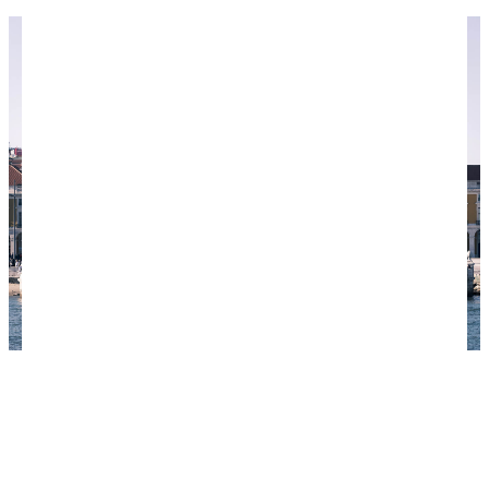
Площадь Коммерции (Торговая). Фото: elmuff /
unsplash.com.
В 500 метрах к юго-западу от собора, на берегу
реки раскинулась живописная
Торговая