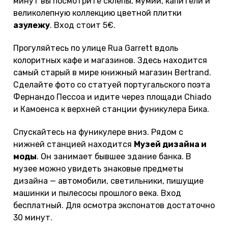
минут вы посмотрите склепы, мумии, капители и
великолепную коллекцию цветной плитки
азулежу
. Вход стоит 5€.
Прогуляйтесь по улице Rua Garrett вдоль
колоритных кафе и магазинов. Здесь находится
самый старый в мире книжный магазин Bertrand.
Сделайте фото со статуей португальского поэта
Фернандо Пессоа и идите через площади Chiado
и Камоенса к верхней станции фуникулера Бика.
Спускайтесь на фуникулере вниз. Рядом с
нижней станцией находится
Музей дизайна и
моды
. Он занимает бывшее здание банка. В
музее можно увидеть знаковые предметы
дизайна — автомобили, светильники, пишущие
машинки и пылесосы прошлого века. Вход
бесплатный. Для осмотра экспонатов достаточно
30 минут.