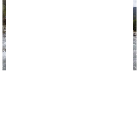
Рафтинг на реке Мзымта. Фото: Скикевич Игорь /
wikimedia.org / CC BY-SA 4.0.
Отдых с детьми
При выборе жилья учтите, что Аше построен на
холмах. Ходить с дошкольниками не везде
удобно. С детьми постарше советуем посмотреть