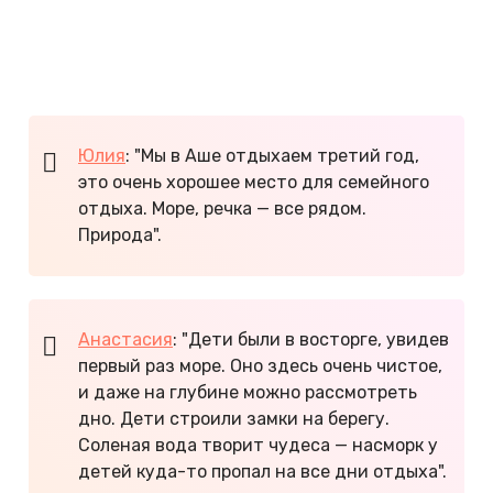
дольмены в окрестностях поселка и съездить в
аквапарк и дельфинарий в Лазаревском.
Узнайте,
где отдыхать с детьми на Черном море
.
Юлия
: "Мы в Аше отдыхаем третий год,
это очень хорошее место для семейного
отдыха. Море, речка — все рядом.
Природа".
Анастасия
: "Дети были в восторге, увидев
первый раз море. Оно здесь очень чистое,
и даже на глубине можно рассмотреть
дно. Дети строили замки на берегу.
Соленая вода творит чудеса — насморк у
детей куда-то пропал на все дни отдыха".