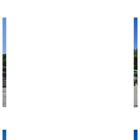
Вид на Дюрсо.
Завод шампанских вин Абрау-Дюрсо.