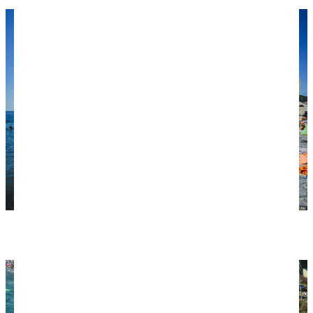
Пляж в Абрау-Дюрсо.