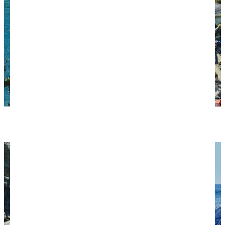
Пляж в Абрау-Дюрсо.