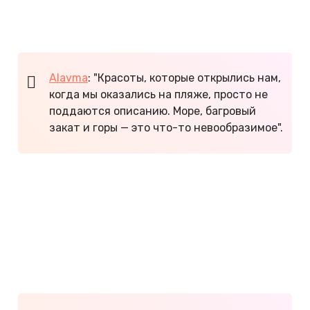
Центр винного туризма Кубани.
Удобно добираться от Новороссийска.
Alavma
: "Красоты, которые открылись нам,
когда мы оказались на пляже, просто не
поддаются описанию. Море, багровый
закат и горы — это что-то невообразимое".
Минусы
:
Долгий трансфер от аэропорта Анапы.
Цены на жилье завышены.
Небольшие пляжи.
Любителям тусовок будет скучно.
В Дюрсо всего два продуктовых магазина.