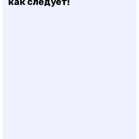
как следует!
30 лучших песчаных пляжей Краснодарского