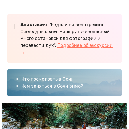
Ахштырскую пещеру и
каньон Псахо
.
Анастасия
: "Ездили на велотрекинг.
Очень довольны. Маршрут живописный,
много остановок для фотографий и
перевести дух".
Подробнее об экскурсии
→
Что посмотреть в Сочи
Чем заняться в Сочи зимой