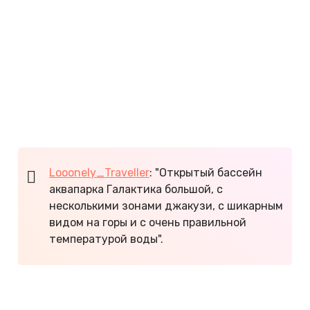
Популярные экскурсии в Красной Поляне:
Красная Поляна, или по следам Олимпиады
Старая новая Красная Поляна
Поход на пик Бзерпи и закат в горах
Трекинг к водопаду Кейву
Ски-сафари по горнолыжным курортам
Красной Поляны
.
Looonely_Traveller
: "Открытый бассейн
аквапарка Галактика большой, с
несколькими зонами джакузи, с шикарным
видом на горы и с очень правильной
температурой воды".
По отзывам, у туристов популярны экскурсии из
Красной Поляны в Сочи, адлерский "Сочи-Парк",