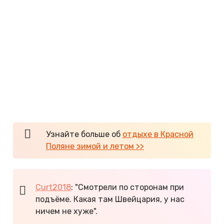
Много комфортабельных отелей.
Аквапарки и бассейны.
Современные спа-центры.
Летом цены значительно ниже, чем в
зимний сезон.
Интересные экскурсии.
Чистейший горный воздух.
Жара переносится легче, чем на берегу
Черного моря.
Великолепная природа.
Узнайте больше об
отдыхе в Красной
Поляне зимой и летом >>
Curt2018
: "Смотрели по сторонам при
подъёме. Какая там Швейцария, у нас
ничем не хуже".