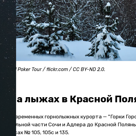
 World Poker Tour / flickr.com / CC BY-ND 2.0.
я на лыжах в Красной Пол
три современных горнолыжных курорта — "Горки Город
центральной части Сочи и Адлера до Красной Полян
тобусах № 105, 105с и 135.