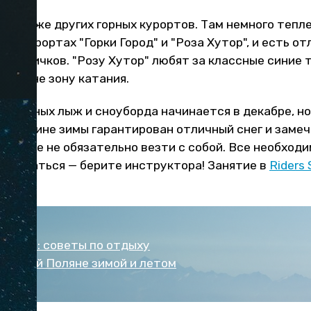
ен ниже других горных курортов. Там немного тепл
 на курортах "Горки Город" и "Роза Хутор", и есть о
я новичков. "Розу Хутор" любят за классные синие 
 Поляне зону катания.
й горных лыж и сноуборда начинается в декабре, н
 середине зимы гарантирован отличный снег и заме
яжение не обязательно везти с собой. Все необход
е кататься — берите инструктора! Занятие в
Riders 
Поляна: советы по отдыху
Красной Поляне зимой и летом