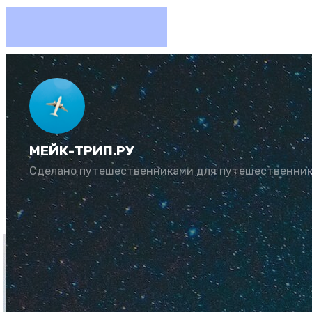
Как хор
— 10 ид
МЕЙК-ТРИП.РУ
Сделано путешественниками для путешественни
Автор:
Юлия Козл