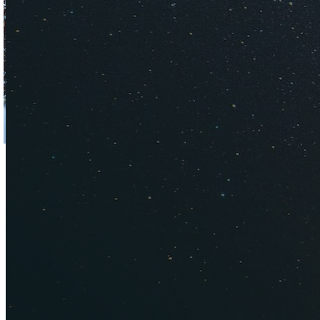
Красная поляна. Фото:
Покататьс
Рядом с Сочи есть 
ГТЦ "Газпром". Из 
такси и рейсовых ав