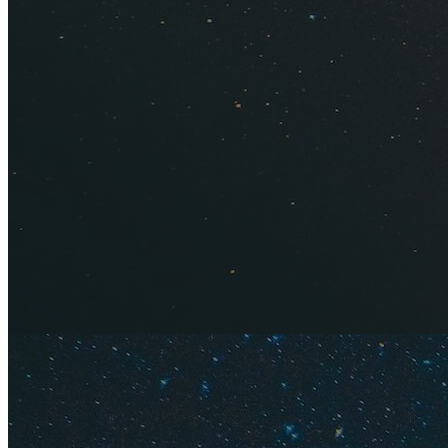
Какая зим
Курорт находится 
сочинскую зиму мо
столбик термометра
холоднее, и выпада
С
декабря
по февра
сменяются прониз
Для комфортного о
поездок в горы и п
непромокаемую обу