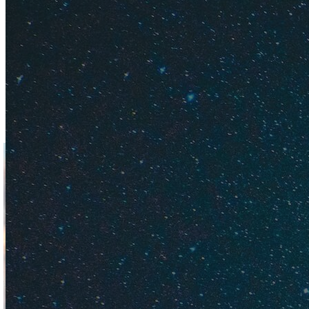
Где отды
Отдых зи
Где и как
Где погул