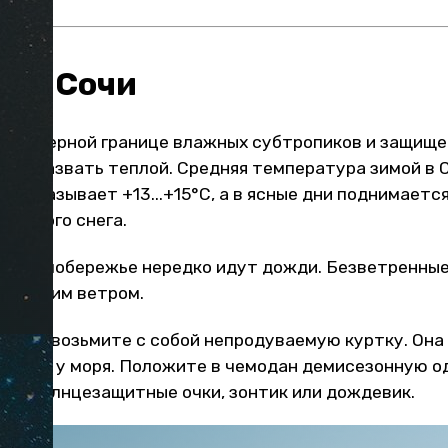
а в Сочи
на северной границе влажных субтропиков и защище
жно назвать теплой. Средняя температура зимой в 
 показывает +13...+15°С, а в ясные дни поднимается
ет много снега.
ль на побережье нередко идут дожди. Безветренны
ывающим ветром.
тдыха возьмите с собой непродуваемую куртку. Она
рогулок у моря. Положите в чемодан демисезонную о
вь, солнцезащитные очки, зонтик или дождевик.