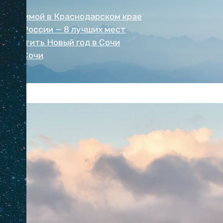
хать зимой в Краснодарском крае
мой в России — 8 лучших мест
 встретить Новый год в Сочи
ять в Сочи