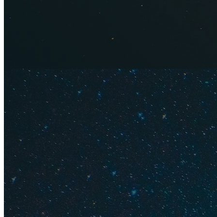
"Газпром" располож
меньше народа, чем
трассы для обучени
большую в Красной
Сезон для любителе
время — февраль. В
для фрирайда. Снар
напрокат. Не умеет
7000 рублей.
Красная 
Отдых в 