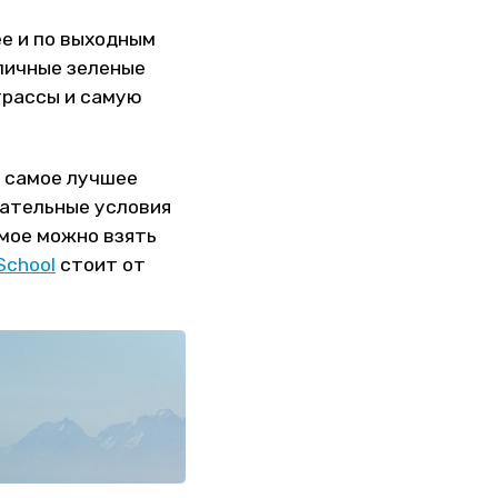
ее и по выходным
тличные зеленые
трассы и самую
о самое лучшее
чательные условия
имое можно взять
School
стоит от