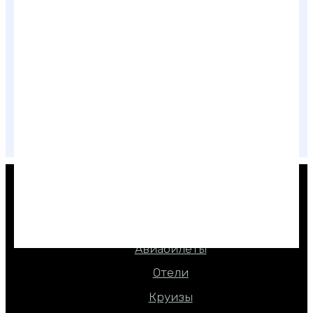
Как получить испанскую визу
КАК КУПИТЬ ДЕШЕВЛЕ
Туры
Авиабилеты
Отели
Круизы