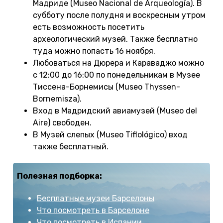
Мадриде (Museo Nacional de Arqueología). В
субботу после полудня и воскресным утром
есть возможность посетить
археологический музей. Также бесплатно
туда можно попасть 16 ноября.
Любоваться на Дюрера и Караваджо можно
с 12:00 до 16:00 по понедельникам в Музее
Тиссена-Борнемисы (Museo Thyssen-
Bornemisza).
Вход в Мадридский авиамузей (Museo del
Aire) свободен.
В Музей слепых (Museo Tiflológico) вход
также бесплатный.
Полезная подборка:
Бесплатные музеи Барселоны
Что посмотреть в Барселоне
Что посмотреть в Испании