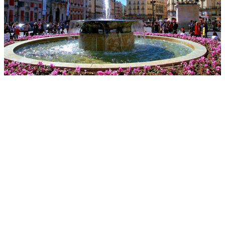
Собираетесь в Мадрид, чтобы приобщиться к
искусству? В этой статье вы найдете то, что вам
нужно — список бесплатных музеев Мадрида, а
также "счастливые часы" посещения музеев.
Хотите увидеть воочию полотна Босха и
Веласкеса, Пикассо и Гойи? Мы подскажем, как
сделать это бесплатно! Музеи Мадрида, как и во
многих других европейских городах, имеют
"счастливые часы". В это время музеи