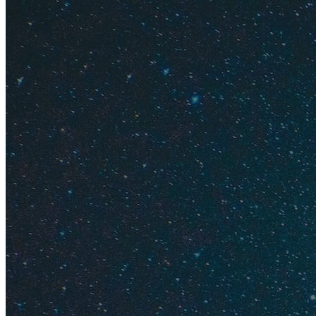
Советы п
Плюсы и 
Монастир вырос на
Средиземного моря 
предпочитает спок
Плюсы
отдыха в Мо
Песчаные пляж
Бюджетные оте
Талассотерапи
Интересные эк
Колоритная Ме