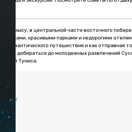
е, погода и экскурсии. Посмотрите советы по отдых
ся на мысу, в центральной части восточного побере
и пляжами, красивыми парками и недорогими отелями
ми, романтического путешествия и как отправная то
далеко добираться до молодежных развлечений Сус
остей Туниса.
:
минусы
море
тели
ать
и