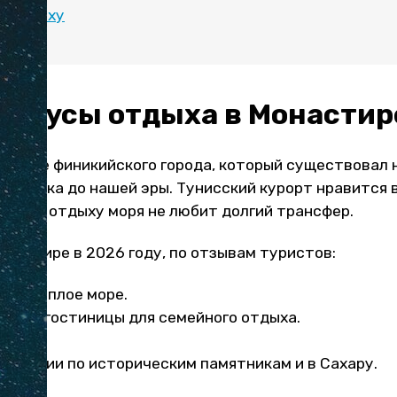
о отдыху
минусы отдыха в Монастир
 месте финикийского города, который существовал 
с V века до нашей эры. Тунисский курорт нравится 
ойный отдыху моря не любит долгий трансфер.
настире в 2026 году, по отзывам туристов:
и и теплое море.
ли и гостиницы для семейного отдыха.
я.
скурсии по историческим памятникам и в Сахару.
дина.