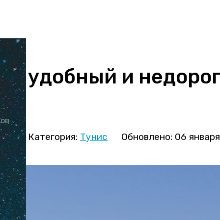
р: удобный и недоро
ков
ова
Категория:
Тунис
Обновлено: 06 январ