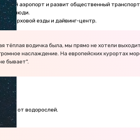
одный аэропорт и развит общественный транспорт
ьные люди.
кола верховой езды и дайвинг-центр.
кая тёплая водичка была, мы прямо не хотели выходит
громное наслаждение. На европейских курортах мор
не бывает".
чистят от водорослей.
ах.