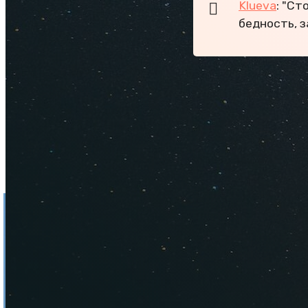
Klueva
: "Ст
бедность, з
Отзывы т
Сколько с