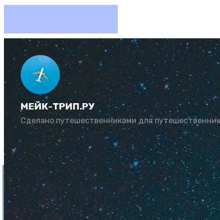
Монасти
курорт
МЕЙК-ТРИП.РУ
Сделано путешественниками для путешественни
Автор:
Юлия Козл