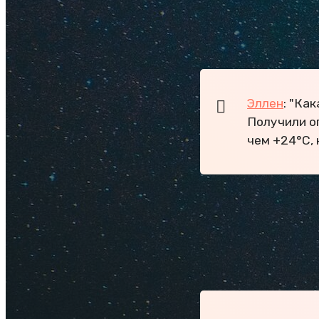
Есть междунар
Доброжелател
Гольф-клуб, ш
Эллен
: "Ка
Получили о
чем +24°С, 
Минусы
:
Есть комары.
Не все пляжи 
Мусор на улиц