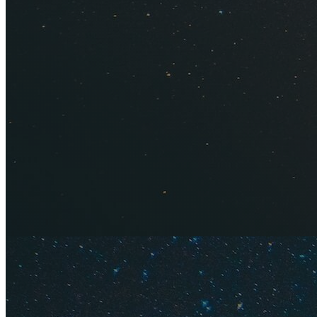
отели, пляжи и мор
2026 году.
Монастир раскинул
славится неплохим
для отпуска с деть
стране. Отсюда не
достопримечательн
Содержание
Плюсы и 
Пляжи и 
Лучшие о
Когда ех
Экскурси