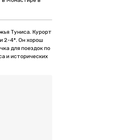
у в Монастире в
жья Туниса. Курорт
 2-4*. Он хорош
чка для поездок по
са и исторических