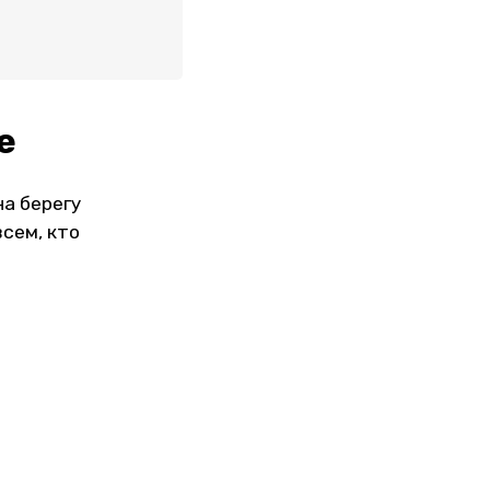
е
на берегу
всем, кто