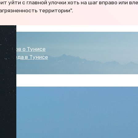
оит уйти с главной улочки хоть на шаг вправо или вле
агрязненность территории".
уристов о Тунисе
тоит еда в Тунисе