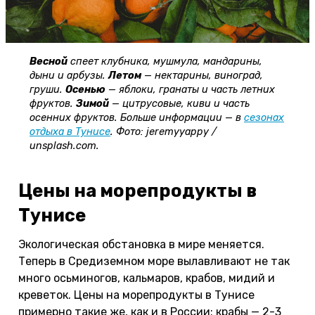
Весной
спеет клубника, мушмула, мандарины,
дыни и арбузы.
Летом
— нектарины, виноград,
груши.
Осенью
— яблоки, гранаты и часть летних
фруктов.
Зимой
— цитрусовые, киви и часть
осенних фруктов. Больше информации — в
сезонах
отдыха в Тунисе
. Фото: jeremyyappy /
unsplash.com.
Цены на морепродукты в
Тунисе
Экологическая обстановка в мире меняется.
Теперь в Средиземном море вылавливают не так
много осьминогов, кальмаров, крабов, мидий и
креветок. Цены на морепродукты в Тунисе
примерно такие же, как и в России: крабы — 2-3