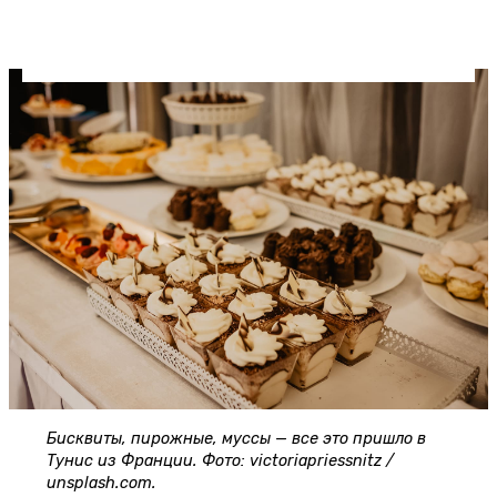
Узнайте больше о
сервисе "всё включено" в
Тунисе
и
типах питания в отелях
.
Бисквиты, пирожные, муссы — все это пришло в
Тунис из Франции. Фото: victoriapriessnitz /
unsplash.com.