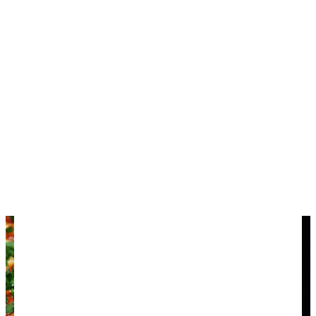
Ягненок
в глиняном горшочке.
Махруд
— мокрые пирожные с ореховой и
финиковой начинкой.
Йо-йо
— пончики в медовом сиропе,
приготовленные на апельсиновом соке.
Малбия
— пирожные с начинкой из риса и
орехов. делают его на воде из герани.
Рахат-лукум
, пахлава, млябес, каак эль-
уарка, цукаты, халва и другие лакомства.
Тибарин
— финиковый ликер.
Буха
— водка из фиников и инжира.
Чай с мятой
.