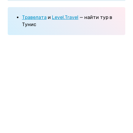
Травелата
и
Level.Travel
— найти тур в
Тунис
Содержание:
Что попробовать
Кафе и рестораны
Цены на продукты
Морепродукты
Питание в отелях
Алкоголь
Что попробовать в Тунисе