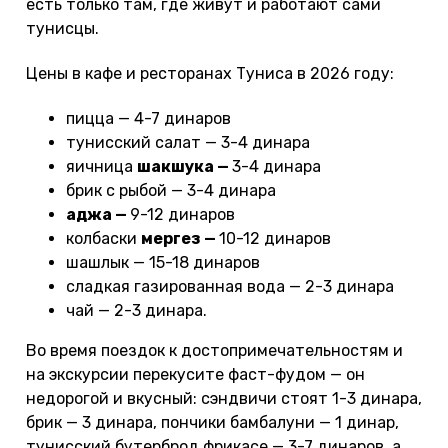
есть только там, где живут и работают сами
тунисцы.
Цены в кафе и ресторанах Туниса в 2026 году:
пицца — 4-7 динаров
тунисский салат — 3-4 динара
яичница
шакшука —
3-4 динара
брик с рыбой — 3-4 динара
аджа —
9-12 динаров
колбаски
мергез —
10-12 динаров
шашлык — 15-18 динаров
сладкая газированная вода — 2-3 динара
чай — 2-3 динара.
Во время поездок к достопримечательностям и
на экскурсии перекусите фаст-фудом — он
недорогой и вкусный: сэндвичи стоят 1-3 динара,
брик — 3 динара, пончики бамбалуни — 1 динар,
тунисский бутерброд фрикасе — 3-7 динаров, а