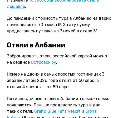
и узнайте
10 способов забронировать отель
дешевле
.
До пандемии стоимость тура в Албанию на двоих
начиналась от 70 тысяч ₽. За эту сумму
предлагалась путевка на 7 ночей в отеле 3*.
Отели в Албании
Забронировать отель российской картой можно
на сервисе
Островок.ру
.
Номер на двоих в самых простых гостиницах 3
звезды летом 2026 года стоит от 50 евро, в
отелях 4 звезды — от 80 евро.
Пятизвездочные отели в Албании только-только
появляются. Раньше продавались туры в два
таких отеля:
Grand Blue Fafa Resort
и
Gloria
Palace
. Оба варианта находятся в Дурресе, всего