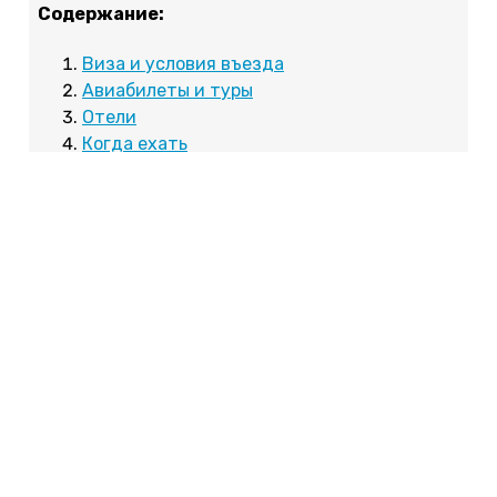
Содержание:
Виза и условия въезда
Авиабилеты и туры
Отели
Когда ехать
Цены
Курорты
Что посмотреть
Отдых с детьми
Отзывы туристов
Виза и условия въезда
Условия въезда.
Весной 2023 года Албания
отменила безвизовый режим для россиян. Нужно
оформлять электронную визу на официальном