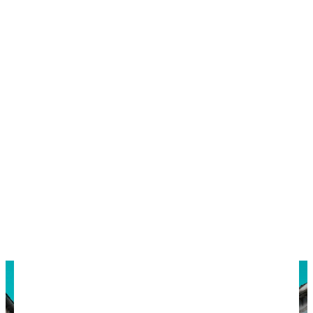
Срок рассмотрения занимает до 15 (иногда до
30) дней, так что начинайте оформление
заблаговременно.
Стоимость визы в 2026 году:
30 евро — однократная,
50 евро — двукратная и многократная,
детям от 6 до 12 лет — вдвое дешевле,
до 6 лет — бесплатно.
Оплатить визовый сбор можно только картой
нероссийских банков.
Посмотрите
все безвизовые для россиян страны
.