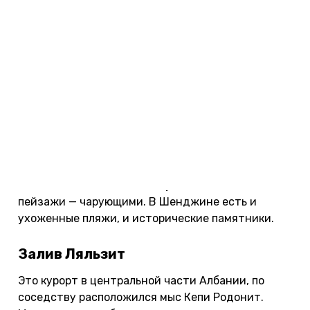
Дуррес — второй по величине город страны и
самый большой албанский курорт на берегу
Адриатического моря. Фото: marcofieber /
flickr.com / Лицензия CC BY-NC-ND 2.0.
Шенджин
Еще 20 лет назад Шенджин был небольшой
рыбацкой деревней, а сейчас сюда приезжают
отдыхать туристы со всей Европы. Курорт
подойдет тем, кто едет к морю оздоровиться:
хвойные леса делают воздух лечебным, а
пейзажи — чарующими. В Шенджине есть и
ухоженные пляжи, и исторические памятники.
Залив Ляльзит
Это курорт в центральной части Албании, по
соседству расположился мыс Кепи Родонит.