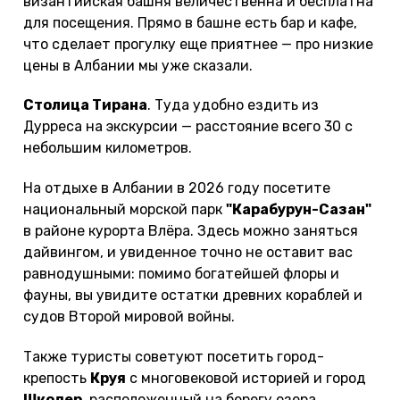
византийская башня величественна и бесплатна
для посещения. Прямо в башне есть бар и кафе,
что сделает прогулку еще приятнее — про низкие
цены в Албании мы уже сказали.
Столица Тирана
. Туда удобно ездить из
Дурреса на экскурсии — расстояние всего 30 с
небольшим километров.
На отдыхе в Албании в 2026 году посетите
национальный морской парк
"Карабурун-Сазан"
в районе курорта Влёра. Здесь можно заняться
дайвингом, и увиденное точно не оставит вас
равнодушными: помимо богатейшей флоры и
фауны, вы увидите остатки древних кораблей и
судов Второй мировой войны.
Также туристы советуют посетить город-
крепость
Круя
с многовековой историей и город
Шкодер
, расположенный на берегу озера.