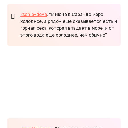
ksenia-deva
: "В июне в Саранде море
холодное, а рядом еще оказывается есть и
горная река, которая впадает в море, и от
этого вода еще холоднее, чем обычно".
Июль и август сухие и жаркие. Температура
воздуха поднимается до +28...+35°С, а морской
воды до +25...+26°С. Благодаря ветрам жара у
моря переносится легко, а в центральных
районах может быть некомфортно.
По отзывам туристов, бархатный сезон в
Албании теплый и красивый. В сентябре днем
+25...+27°С. Море прогрето до +24...+25°С.