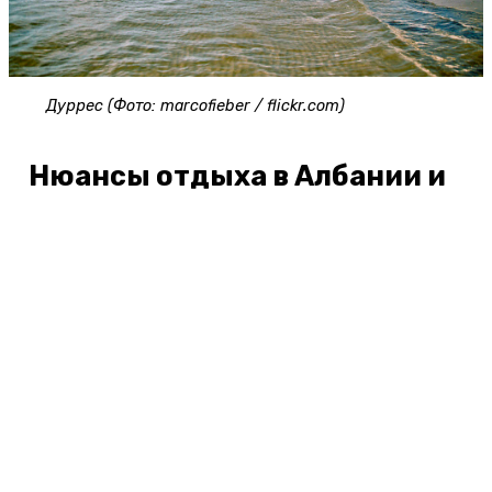
Дуррес (Фото: marcofieber / flickr.com)
Нюансы отдыха в Албании и
советы туристов
Ежегодно летом-осенью россияне могут попасть
в Албанию без визы. Чаще всего безвизовый
режим назначают на период с 1 апреля по 31
октября, но он может меняться (в 2025 году
безвизовый режим отменен). В другое время в
страну въезжают по
шенгенской визе
или
электронной национальной визе.
Кроме жителей России, на албанских курортах