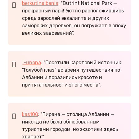
berkutinalbania
: "Butrint National Park —
прекрасный парк! Уютно расположившись
средь зарослей эвкалипта и других
заморских деревьев, он погружает в эпоху
великих завоеваний".
j-unona
: "Посетили карстовый источник
"Голубой глаз" во время путешествия по
Албании и поразились красоте и
притягательности этого места".
kas100
: "Тирана — столица Албании —
никогда не была облюбованным
туристами городом, но экзотики здесь
хватает".