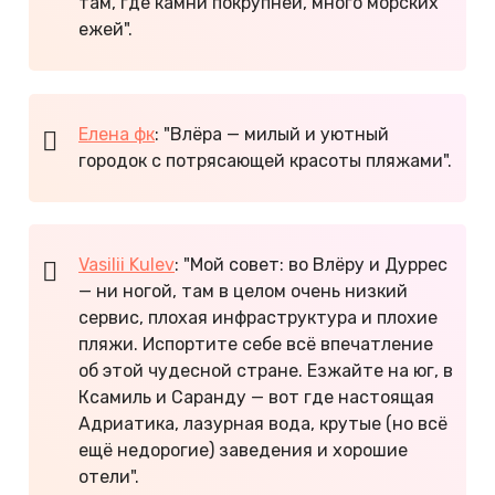
там, где камни покрупней, много морских
ежей".
Елена фк
: "Влёра — милый и уютный
городок с потрясающей красоты пляжами".
Vasilii Kulev
: "Мой совет: во Влёру и Дуррес
— ни ногой, там в целом очень низкий
сервис, плохая инфраструктура и плохие
пляжи. Испортите себе всё впечатление
об этой чудесной стране. Езжайте на юг, в
Ксамиль и Саранду — вот где настоящая
Адриатика, лазурная вода, крутые (но всё
ещё недорогие) заведения и хорошие
отели".