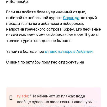
и Велипойе.
Если вы любите более уединенный отдых,
выбирайте небольшой курорт
Саранда
, который
находится на юге албанского побережья,
напротив греческого острова Корфу. Его песчаные
пляжи омывает чистое Ионическое море. Шума и
толчеи туристов здесь не бывает!
Узнайте больше про
отдых на море в Албании
.
С июня по октябрь приятно отдохнуть на
песчаных берегах самого глубокого в Европе
Охридского озера. Туристы останавливаются в
отелях колоритного города
Поградец
.
rylada
: "На каменистых пляжах вода
вообще супер, но желательны аквашузы —