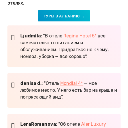
отелях.
ТУРЫ В АЛБАНИЮ →
Ljudmila
: "В отеле
Regina Hotel 5*
все
замечательно с питанием и
обслуживанием. Придраться не к чему,
номера, уборка — все хорошо".
denisa d.
: "Отель
Mondial 4*
— мое
любимое место. У него есть бар на крыше и
потрясающий вид".
LeraRomanova
: "Об отеле
Aler Luxury