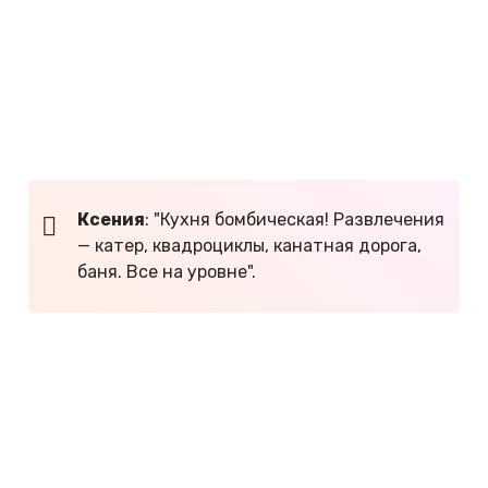
Гостевой дом в Иогаче имеет стильный дизайн.
Туристам нравятся удобное жилье, просторная
терраса и оригинально оформленный холл. В
номерах есть собственная ванная с душем и
отопление. Это отличный вариант для отдыха на
Телецком озере летом и зимой!
Ксения
: "Кухня бомбическая! Развлечения
— катер, квадроциклы, канатная дорога,
баня. Все на уровне".
ЗАБРОНИРОВАТЬ НОМЕР →