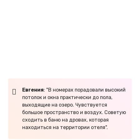
"Урочище Актра"
Одна из самых красивых баз отдыха для отдыха
на Телецком озере летом 2026 года находится в
восточной части поселка Артыбаш. В номерах
есть собственная ванная комната, телевизор,
холодильник, чайник, фен и большой шкаф для
одежды. Прямо из окон виден живописный берег
Алтын-Кёль.
Евгения
: "В номерах порадовали высокий
потолок и окна практически до пола,
выходящие на озеро. Чувствуется
большое пространство и воздух. Советую
сходить в баню на дровах, которая
находиться на территории отеля".