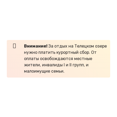
достопримечательности можно увидеть только с
воды. По озеру проводят экскурсии: отдыхающих
возят на катерах к заливу Камга, водопаду Корбу
и на южную оконечность — к устью реки
Чулышман.
Внимание!
За отдых на Телецком озере
нужно платить курортный сбор. От
оплаты освобождаются местные
жители, инвалиды I и II групп, и
малоимущие семьи.
Плюсы
отдыха на Телецком озере летом 2026
года, по отзывам:
Красивая природа.
Чистый воздух.
Хорошая рыбалка.