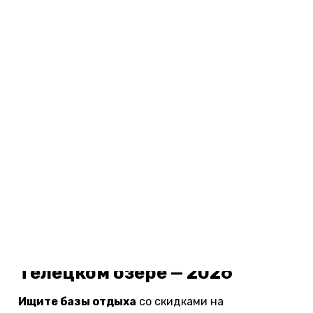
Конный туризм хорошо развит на Алтае. Фото:
franztakespics / unsplash.com.
Цены на базы отдыха на
Телецком озере — 2026
Ищите базы отдыха
со скидками на