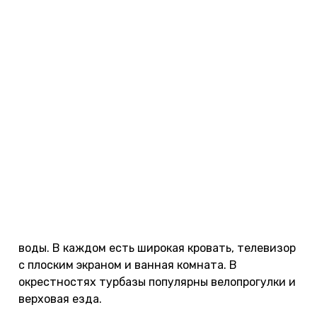
Фото: "Леонтоподиум".
Шале-отель O&K
Неплохие домики для отдыха на Телецком озере
стоят в центре поселка Артыбаш, неподалеку от
воды. В каждом есть широкая кровать, телевизор
с плоским экраном и ванная комната. В
окрестностях турбазы популярны велопрогулки и
верховая езда.