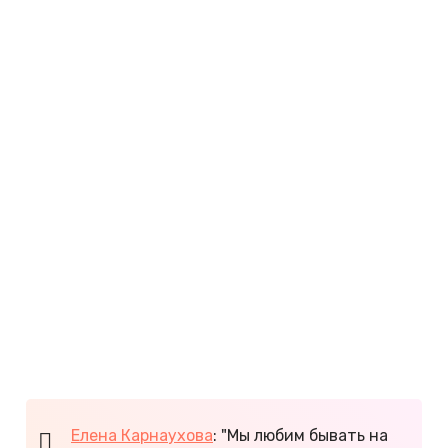
Минусы
:
Долгий трансфер. Поездка из Горно-
Алтайска до Артыбаша на автобусе
занимает 3,2 часа.
Высокие цены на жилье.
Туристическая инфраструктура развита
слабо.
Нет развлекательных центров.
Из-за окрестных гор климат в Артыбаше и
Иогаче более суровый, чем в Яйлю и Беле.
Здесь прохладнее, и чаще идут дожди.
Озеро холодное. В разгар лета температура
на севере не превышает +10°С, а на юге +16…
+17°С.
Елена Карнаухова
: "Мы любим бывать на