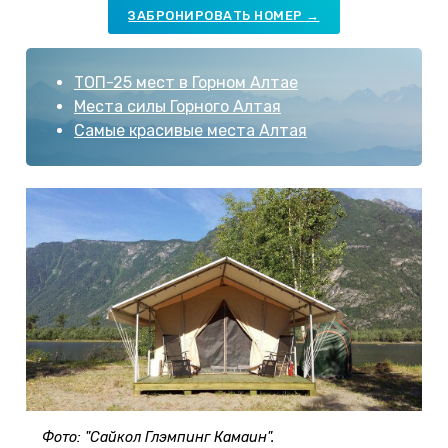
ЗАБРОНИРОВАТЬ НОМЕР →
ТОП-25 мест в Горном Алтае
Места силы Горного Алтая
Самые красивые места Алтая
Фото: "Сайкол Глэмпинг Камаин".