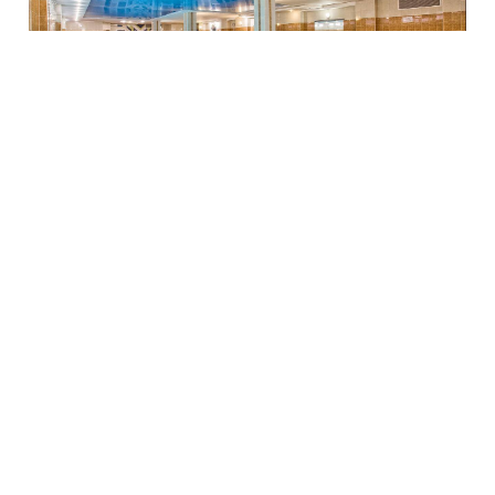
Крытый бассейн в отеле. Фото: отель "Нордотель".
"Ялта — круглый год" 3*
Один из популярных отелей
Ялты
с бассейном с
теплой водой расположен недалеко от музея А.
П. Чехова, в живописной парковой зоне. Из одних
номеров видно море, а из других — город и горы.
Выходите на балкон и наслаждайтесь целебным
ароматом крымских сосен! Летом для гостей