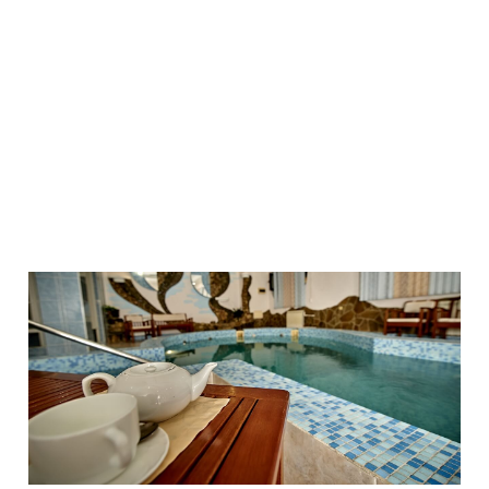
До дельфинария "Акварель" и Алуштинского
аквариума всего 2 минуты ходьбы.
Узнайте о
лучших отелях Алушты для отдыха с
детьми
.
ПРОВЕРИТЬ ЦЕНУ »