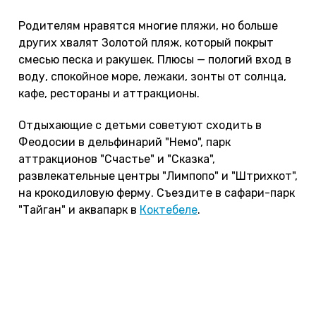
Родителям нравятся многие пляжи, но больше
других хвалят Золотой пляж, который покрыт
смесью песка и ракушек. Плюсы — пологий вход в
воду, спокойное море, лежаки, зонты от солнца,
кафе, рестораны и аттракционы.
Отдыхающие с детьми советуют сходить в
Феодосии в дельфинарий "Немо", парк
аттракционов "Счастье" и "Сказка",
развлекательные центры "Лимпопо" и "Штрихкот",
на крокодиловую ферму. Съездите в сафари-парк
"Тайган" и аквапарк в
Коктебеле
.
С детьми постарше сходите в музей Грина и
галерею Айвазовского, побывайте в музее
древностей и в Генуэзской крепости.
По отзывам, одна из проблем отдыха в Феодосии