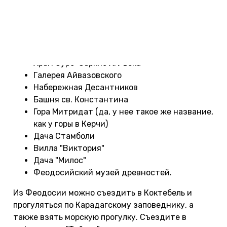
Кратко перечислю, что можно посмотреть в
Феодосии:
Генуэзская крепость Кафа
Дом-музей А. С. Грина
Храм Сурб-Саркис XIV века
Галерея Айвазовского
Набережная Десантников
Башня св. Константина
Гора Митридат (да, у нее такое же название,
как у горы в Керчи)
Дача Стамболи
Вилла "Виктория"
Дача "Милос"
Феодосийский музей древностей.
Из Феодосии можно съездить в Коктебель и
прогуляться по Карадагскому заповеднику, а
также взять морскую прогулку. Съездите в