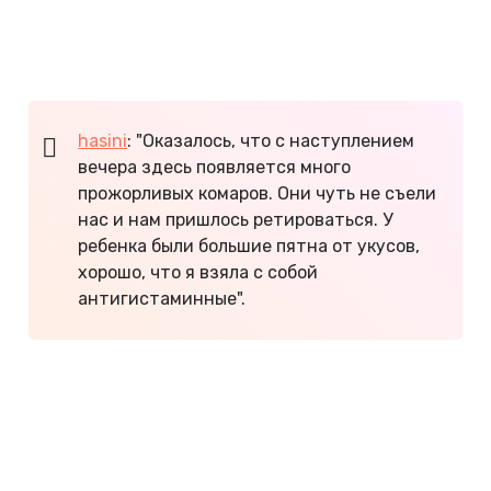
с детьми — комары. Обязательно снимайте жилье
с антимоскитными сетками и запасайтесь
репеллентами!
hasini
: "Оказалось, что с наступлением
вечера здесь появляется много
прожорливых комаров. Они чуть не съели
нас и нам пришлось ретироваться. У
ребенка были большие пятна от укусов,
хорошо, что я взяла с собой
антигистаминные".
Отдых в Феодосии с детьми
Отдых с детьми в Крыму
Лучшие курорты для детей на Черном
море