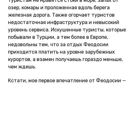
туристам не нравятся стоки в море, запах от
озер, комары и проложенная вдоль берега
железная дорога. Также огорчает туристов
недостаточная инфраструктура и невысокий
уровень сервиса. Искушенные туристы, которые
побывали в Турции, а тем более в Европе,
недовольны тем, что за отдых Феодосии
приходится платить на уровне зарубежных
курортов, а взамен получаешь гораздо меньше,
чем ждешь.
Кстати, мое первое впечатление от Феодосии —
это тухлый запах от озера и полчища голодных
комаров. Как будто мы оказались не в Крыму, а в
Карелии! Мы тогда ехали на машине в Судак и
хотели переночевать в Феодосии, но только и
даже высунуть носа из машины не смогли и
ретировались. :) Вторая встреча оказалась
гораздо приятнее. Мы посмотрели на розовое