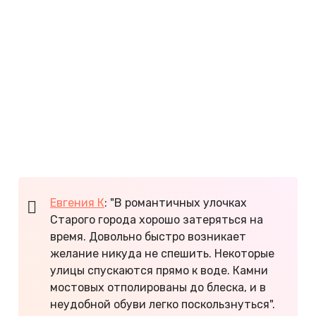
Ровиня. Днем они гуляют по городу, а вечером и
ночью отдыхают в ресторанах и барах.
Каждое лето на курорте проводят
международную регату, фестиваль фотографов и
молодежный фестиваль поп-музыки.
Насладиться хорватским курортом в тишине
можно только на рассвете. С 9 часов утра
туристическая жизнь начинает бурлить с новой
силой.
Евгения К
: "В романтичных улочках
Старого города хорошо затеряться на
время. Довольно быстро возникает
желание никуда не спешить. Некоторые
улицы спускаются прямо к воде. Камни
мостовых отполированы до блеска, и в
неудобной обуви легко поскользнуться".