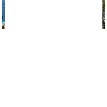
Старый город. Фото: zgtraveladvisor /
unsplash.com.
Отдых с детьми
Для приятного отдыха всей семьей подходит
плавательный комплекс Valalta. С малышами
будет комфортно на пляжах Loneс, Mulini и Cuvi.
Если вы приехали с детьми постарше, погуляйте
по Старому городу, побывайте в океанариуме и
Музее истории Ровиня!
Приморский курорт знаменит сладостями.