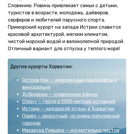
Словению. Ровинь привлекает семьи с детьми,
туристов в возрасте, молодежь, дайверов,
серферов и любителей парусного спорта.
Приморский курорт на западе Истрии славится
красивой архитектурой, мягким климатом,
чистой морской водой и великолепной природой.
Отличный вариант для отпуска у теплого моря!
Другие курорты Хорватии:
Остров Крк — живописные ландшафты и
винодельни
Дубровник — славянские Афины
Сплит — город с 1700-летней историей
Истрия — недорогой отдых в Хорватии
Пореч — крохотный, но очень популярный
городок
Макарска Ривьера — изумительно чистое