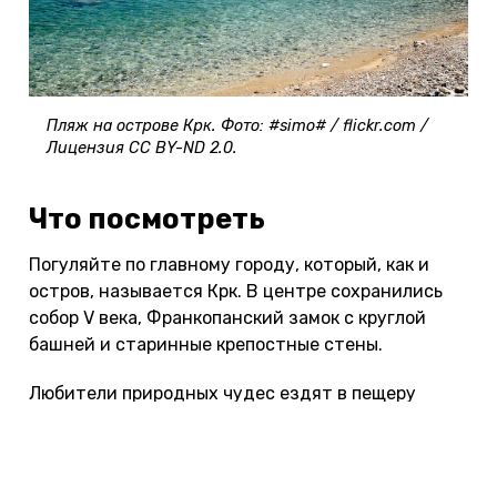
Пляж на острове Крк. Фото: #simo# / flickr.com /
Лицензия CC BY-ND 2.0.
Что посмотреть
Погуляйте по главному городу, который, как и
остров, называется Крк. В центре сохранились
собор V века, Франкопанский замок с круглой
башней и старинные крепостные стены.
Любители природных чудес ездят в пещеру
Бисеруйка, которая была открыта в середине XIX
века. По ней водят экскурсии для туристов.
Возле селения Омишале находятся развалины