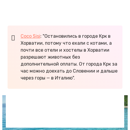
авто приезжают семьи из Словакии, Австрии,
Венгрии, Чехии и Германии. Русскоязычные
туристы — редкие гости.
Coco Sisi
: "Остановились в городе Крк в
Хорватии, потому что ехали с котами, а
почти все отели и хостелы в Хорватии
разрешают животных без
дополнительной оплаты. От города Крк за
час можно доехать до Словении и дальше
через горы — в Италию".