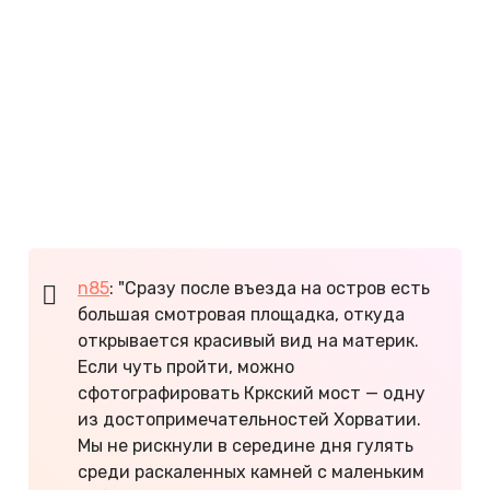
Пляжи со смесью песка и ракушек есть на
курорте Малинска. Это, конечно, не идеальный
мягкий песок, как в Эмиратах, но крошечным
ножкам будет удобно. Для комфортного отдыха с
маленькими детьми на острове Крк рекомендуем
песчаный пляж Халудово. Родителям нравится
пологий вход в море и большой участок хорошо
прогреваемого мелководья.
n85
: "Сразу после въезда на остров есть
большая смотровая площадка, откуда
открывается красивый вид на материк.
Если чуть пройти, можно
сфотографировать Кркский мост — одну
из достопримечательностей Хорватии.
Мы не рискнули в середине дня гулять
среди раскаленных камней с маленьким