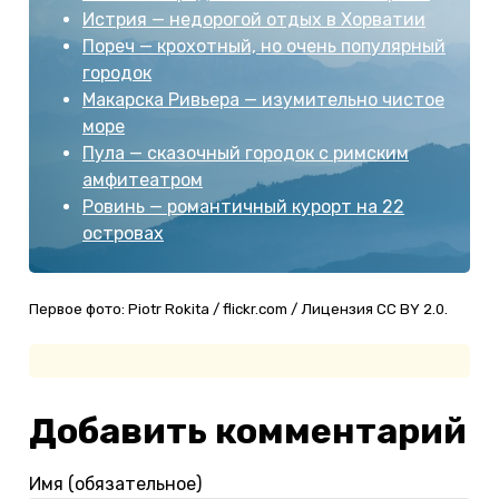
Истрия — недорогой отдых в Хорватии
Пореч — крохотный, но очень популярный
городок
Макарска Ривьера — изумительно чистое
море
Пула — сказочный городок с римским
амфитеатром
Ровинь — романтичный курорт на 22
островах
Первое фото: Piotr Rokita / flickr.com / Лицензия CC BY 2.0.
Добавить комментарий
Имя (обязательное)