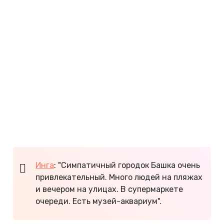
римского укрепления Фулфинума.
На курорте Малинска есть старинная церковь, а в
порту стоит красивая часовня, которая была
построена в XXI веке. Небольшой город Башка
славится чудесным видом на горы, религиозными
памятниками, храмами и музеями.
Город-крепость Врбник живет туризмом и
виноделием. Погуляйте по узким улочкам
крохотного городка и попробуйте замечательно
белое вино!
Инга
: "Симпатичный городок Башка очень
привлекательный. Много людей на пляжах
и вечером на улицах. В супермаркете
очереди. Есть музей-аквариум".