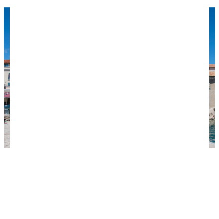
Вид на колокольню Кркского собора. Фото:
mariejirousek / flickr.com / Лицензия CC BY-NC-ND
4.0.
Отдых с детьми