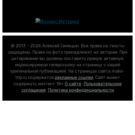
© 2013 - 2026 Алексей Синицын. Все права на тексты
защищены. Права на фото принадлежат их авторам. При
цитировании вы должны поставить прямую активную
индексируемую гиперссылку на страницу с нашей
оригинальной публикацией. На страницах сайта make-
trip.ru содержатся
рекламные ссылки
. Сайт может
содержать контент 18+
О сайте
.
Пользовательское
соглашение
.
Политика конфиденциальности