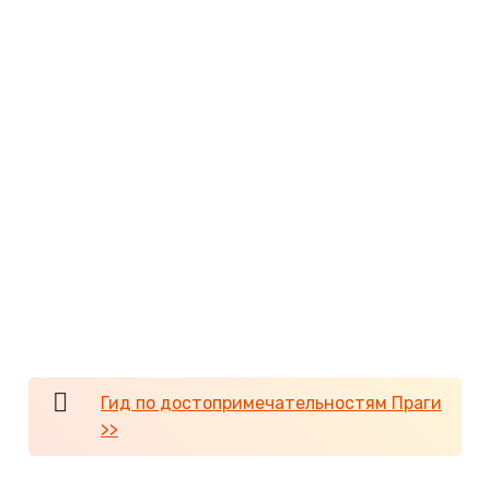
Мы не нашли.
А как забавно читать путеводители,
напичканные напыщенными фразами о
великолепии пражских достопримечательностей
и сравнивать с реальностью. Кажется, их писали
экзальтированные люди (ну или как минимум
идеализирующие все вокруг).
Мы не можем сказать, что все не впечатлило. Нам
понравился
Пражский град
, Жижков,
Староместская площадь
с Тынским храмом и еще
некоторые достопримечательности, но этого так
мало! Абсолютно разочаровал Старый город.
Гид по достопримечательностям Праги
>>