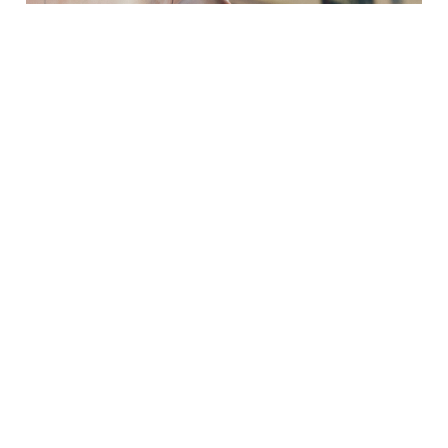
6. Люди и обслуживание в
заведениях
Хмурые лица, кислые недовольные мины
прохожих. У официантов в кафе такой вид и
голос, будто туристы им смертельно надоели.
Любопытно, что так же думают другие
иностранцы — мы встречали много похожих
отзывов о персонале баров и пивниц. По нашим
ощущениям, сервис в России куда лучше!
Полезная подборка:
Цены в Праге