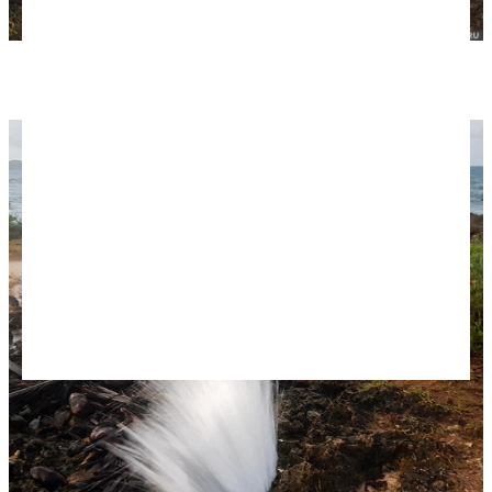
А-ля гейзер.