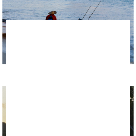
Утро в Лас-Галерас.