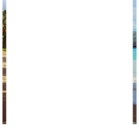
Пляж Колорадо, совершенно безлюдный, красивый
и приятный.