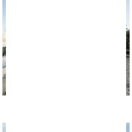
Главный пляж в Лас-Галерас, самом дальнем
поселке на Самане.