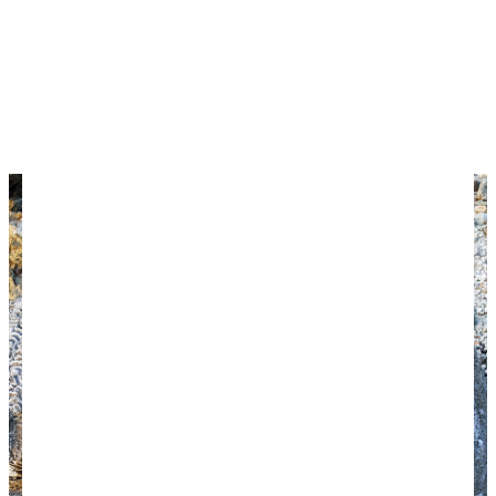
всей своей мощью прорывается сквозь узкие
окна, выстреливая вверх многометровым
гейзером. В интернетах писали только про
красоту местных пляжей, а все эти открытия мы
сделали случайно, и оттого они во сто крат более
удивительны и приятны. Люблю такие находки!