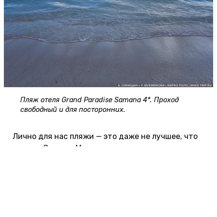
Пляж отеля Grand Paradise Samana 4*. Проход
свободный и для посторонних.
Лично для нас пляжи — это даже не лучшее, что
есть на Самане. Мысы из массива древнего
кораллового рифа — вот что самое классное. Об
острые утесы бьются огромные океанские волны,
вокруг лес красивых стройных пальм, на берегу
огромные глыбы причудливых кораллов, а кое-где
волна проходит под скалой, как под полом, и со