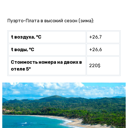
апартаментах. Однако отелей 5 звезд здесь
гораздо меньше, а цены высокие.
Пуэрто-Плата в высокий сезон (зима):
t воздуха, °С
+26,7
t воды, °С
+26,6
Стоимость номера на двоих в
220$
отеле 5*