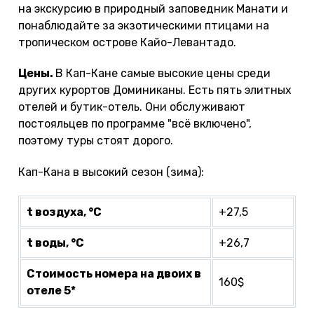
на экскурсию в природный заповедник Манати и
понаблюдайте за экзотическими птицами на
тропическом острове Кайо-Левантадо.
Цены.
В Кап-Кане самые высокие цены среди
других курортов Доминиканы. Есть пять элитных
отелей и бутик-отель. Они обслуживают
постояльцев по программе "всё включено",
поэтому туры стоят дорого.
Кап-Кана в высокий сезон (зима):
t воздуха, °С
+27,5
t воды, °С
+26,7
Стоимость номера на двоих в
160$
отеле 5*