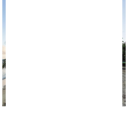
Главный пляж в Лас-Галерас, самом дальнем
поселке на Самане.