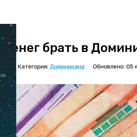
 денег брать в Домин
ова
Категория:
Доминикана
Обновлено: 05 
ков