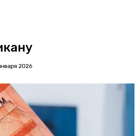
икану
января 2026