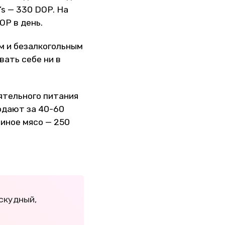
’s — 330 DOP. На
P в день.
ом и безалкогольным
вать себе ни в
ятельного питания
одают за 40-60
уриное мясо — 250
 скудный,