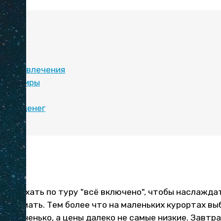
:
и и развлечения
 сувениры
т
рать денег
днее ехать по туру "всё включено", чтобы наслажд
 не думать. Тем более что на маленьких курортах вы
 средненько, а цены далеко не самые низкие. Завтра