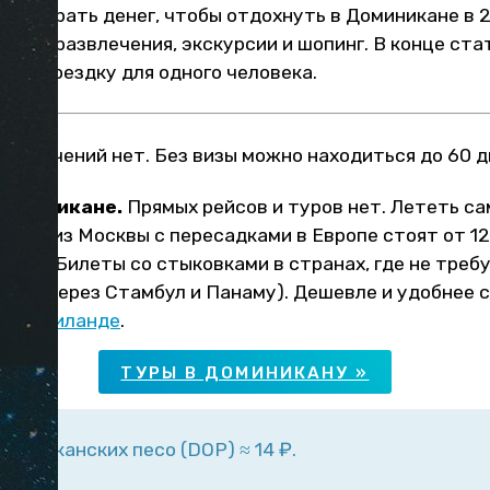
ужно брать денег, чтобы отдохнуть в Доминикане в 2
 еду, развлечения, экскурсии и шопинг. В конце ст
ную поездку для одного человека.
граничений нет. Без визы можно находиться до 60 д
Доминикане.
Прямых рейсов и туров нет. Лететь с
илеты из Москвы с пересадками в Европе стоят от 12
ген). Билеты со стыковками в странах, где не требу
имер, через Стамбул и Панаму). Дешевле и удобнее 
и в
Таиланде
.
ТУРЫ В ДОМИНИКАНУ »
оминиканских песо (DOP) ≈ 14 ₽.