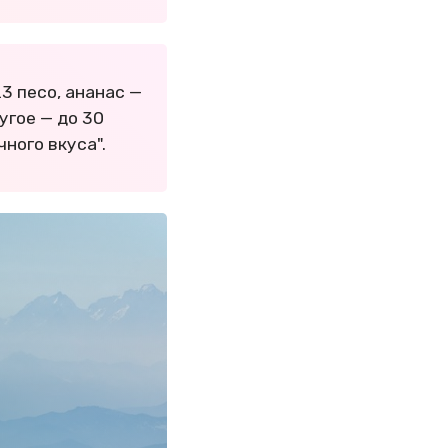
23 песо, ананас —
ругое — до 30
ного вкуса".