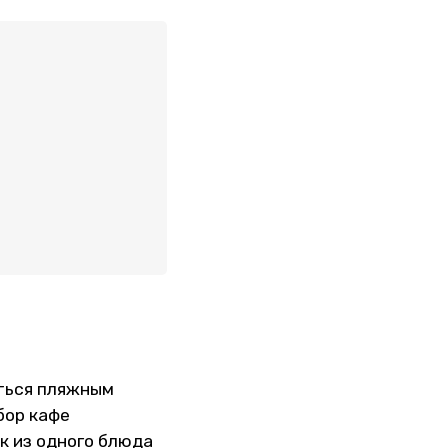
аться пляжным
бор кафе
к из одного блюда