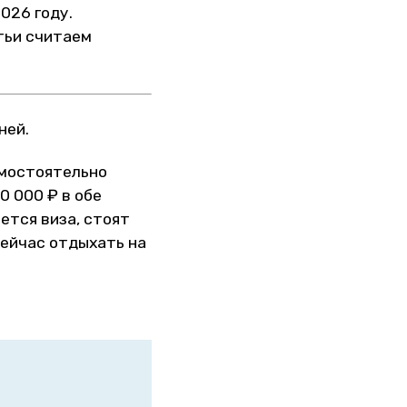
026 году.
атьи считаем
ней.
амостоятельно
0 000 ₽ в обе
ется виза, стоят
сейчас отдыхать на