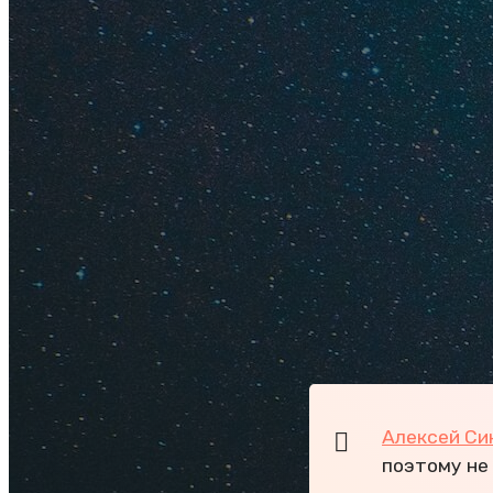
и безалкогольного 
бюджетное трехраз
Еда в ресторанах д
напитком — 700-120
чем? Советуем зап
Если все же решил
— снять апартамент
DOP за 1 кг. Рис, м
DOP, а говядина — 
Подробнее здесь:
Ц
Алексей Си
поэтому не 