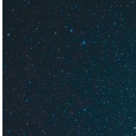
Содержание
Питание
Экскурси
Шопинг и
Транспор
Сколько б
Питание
В Доминикану выго
отдыхом и ни о чем
небольшой, готовят