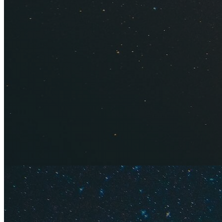
Узнайте, сколько н
Актуальные цены на
расходы на 10-днев
Условия въезда.
О
Цены на отдых в 
дорого и сложно: б
стороны (нужен шен
от 250 000 ₽ (напр
Кубе
,
Мальдивах
ил
Курс валют: 10 д