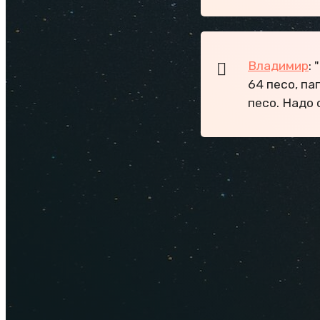
Владимир
:
64 песо, па
песо. Надо 
Полезное про
Какой ку
Отзывы т
Отдых с 
10 лучши
Как ехать