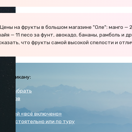
 "Цены на фрукты в большом магазине "Оле": манго — 
пайя — 11 песо за фунт, авокадо, бананы, рамболь и д
сказать, что фрукты самой высокой спелости и отлич
 Доминикану:
рорт выбрать
уристов
детьми
х отелей «всё включено»
: самостоятельно или по туру