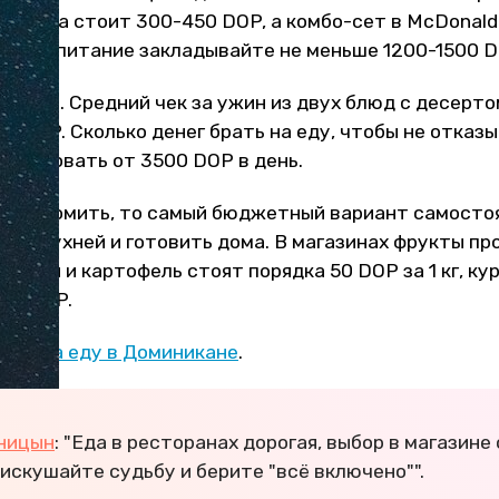
напитка стоит 300-450 DOP, а комбо-сет в McDonald
овое питание закладывайте не меньше 1200-1500 DO
орогая. Средний чек за ужин из двух блюд с десерт
0 DOP. Сколько денег брать на еду, чтобы не отказы
ланировать от 3500 DOP в день.
и экономить, то самый бюджетный вариант самосто
ы с кухней и готовить дома. В магазинах фрукты пр
акароны и картофель стоят порядка 50 DOP за 1 кг, к
350 DOP.
ены на еду в Доминикане
.
ницын
: "Еда в ресторанах дорогая, выбор в магазине
искушайте судьбу и берите "всё включено"".